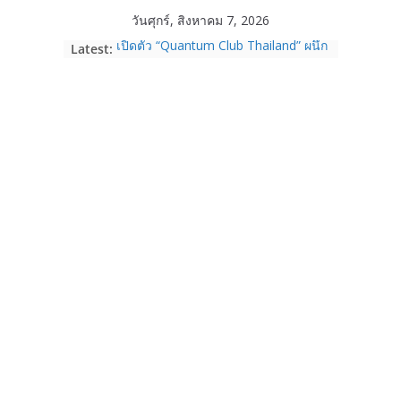
Skip
วันศุกร์, สิงหาคม 7, 2026
to
Latest:
เปิดตัว “Quantum Club Thailand” ผนึก
content
ภาครัฐ–เอกชน–นักวิจัย วางรากฐาน
ระบบนิเวศควอนตัมไทย เชื่อมงานวิจัยสู่
การใช้จริงในภาคอุตสาหกรรม
Garmin เข้าซื้อกิจการ TrainingPeaks
และ TrainHeroic เสริมความแข็งแกร่ง
ให้กับอีโคซิสเต็มด้านฟิตเนส ไตรมาส 2
ปี 2569 โต 25%
Fortinet ยกระดับ FortiEndpoint เสริม
ความปลอดภัยให้องค์กร รองรับการใช้
งาน AI อย่างมั่นใจ
Samsung พูดภาษาเดียวกับผู้บริโภค
เปิดพื้นที่ให้ผู้กำกับ Gen Z สร้างภาพจำ
ใหม่ของ Galaxy Z Series
Nothing Ear (3a) หูฟัง True Wireless
ราคา 3,999 บาท และสมาร์ตโฟน
Nothing Phone (4b) ราคา 13,999
บาท