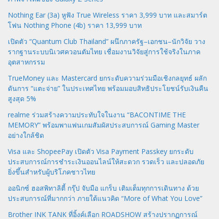
Nothing Ear (3a) หูฟัง True Wireless ราคา 3,999 บาท และสมาร์ต
โฟน Nothing Phone (4b) ราคา 13,999 บาท
เปิดตัว “Quantum Club Thailand” ผนึกภาครัฐ–เอกชน–นักวิจัย วาง
รากฐานระบบนิเวศควอนตัมไทย เชื่อมงานวิจัยสู่การใช้จริงในภาค
อุตสาหกรรม
TrueMoney และ Mastercard ยกระดับความร่วมมือเชิงกลยุทธ์ ผลัก
ดันการ “แตะจ่าย” ในประเทศไทย พร้อมมอบสิทธิประโยชน์รับเงินคืน
สูงสุด 5%
realme ร่วมสร้างความประทับใจในงาน “BACONTIME THE
MEMORY” พร้อมพาแฟนเกมสัมผัสประสบการณ์ Gaming Master
อย่างใกล้ชิด
Visa และ ShopeePay เปิดตัว Visa Payment Passkey ยกระดับ
ประสบการณ์การชำระเงินออนไลน์ให้สะดวก รวดเร็ว และปลอดภัย
ยิ่งขึ้นสำหรับผู้บริโภคชาวไทย
ออนิกซ์ ฮอสพิทาลิตี้ กรุ๊ป จับมือ แกร็บ เติมเต็มทุกการเดินทาง ด้วย
ประสบการณ์ที่มากกว่า ภายใต้แนวคิด “More of What You Love”
Brother INK TANK ที่อิ้งค์เลือก ROADSHOW สร้างปรากฏการณ์