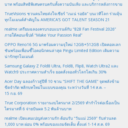
บาท พร้อมสิทธิพิเศษครบครันทั้งความบันเทิง และบริการหลังการขาย
TrueVisions ชวนคนไทยส่งใจเชียร์ “เนเน่ รอยัล” บนเวทีโลก ร่วมลุ้น
ทุกโมเมนต์สำคัญใน AMERICA’S GOT TALENT SEASON 21
realme เตรียมฉลองครบรอบแบรนด์กับ “828 Fan Festival 2026”
ภายใต้คอนเซ็ปต์ “Make Your Passion Real”
OPPO Reno16 5G มาพร้อมความจุใหม่ 12GB+512GB เปิดคอลเลก
ชันพร้อมเพื่อนซี้ไอคอนิกคนล่าสุด Pingu Limited Edition เติมความ
น่ารักทุกโมเมนต์
Samsung Galaxy Z Fold8 Ultra, Fold8, Flip8, Watch Ultra2 และ
Watch9 ประกาศความสำเร็จ ยอดสั่งจองทั่วโลกโตเกิน 30%
Acer Day ฉลองก้าวสู่ปีที่ 10 ชวน “SHIFT THE GAME” จุดพลังข้าม
ขีดจำกัด พลิกบทใหม่ในแบบของคุณ ระหว่างวันที่ 14 ส.ค. –
15 ก.ย. 69
True Corporation รายงานงบไตรมาส 2/2569 ทำกำไรต่อเนื่องเป็น
ไตรมาสที่ 6 จ่ายปันผล 5.2 พันล้านบาท
realme เปิดแคมเปญส่งความรัก ต้อนรับ “วันแม่ 2569” รับส่วนลด
1,000 บาท ผ่อน 0% พร้อมของแถมจัดเต็ม ตั้งแต่ 1-14 ส.ค. 69