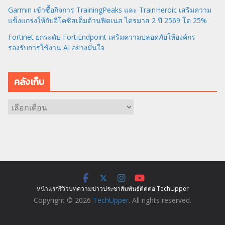
Garmin เข้าซื้อกิจการ TrainingPeaks และ TrainHeroic เสริมความ
แข็งแกร่งให้กับอีโคซิสเต็มด้านฟิตเนส ไตรมาส 2 ปี 2569 โต 25%
Fortinet ยกระดับ FortiEndpoint เสริมความปลอดภัยให้องค์กร
รองรับการใช้งาน AI อย่างมั่นใจ
คลังเก็บ
ค
ลั
ง
เ
ก็
บ
หน้าแรก
รีวิว
บทความ
ข่าว
ประชาสัมพันธ์
ติดต่อ TechUpper
Copyright © 2026
TechUpper
. All rights reserved.