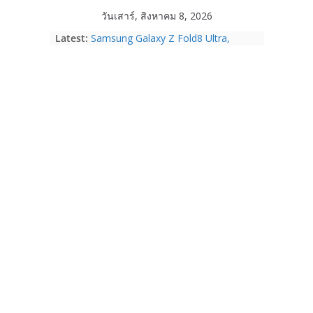
Skip
วันเสาร์, สิงหาคม 8, 2026
to
Latest:
Samsung Galaxy Z Fold8 Ultra,
content
Fold8, Flip8, Watch Ultra2 และ
Watch9 ประกาศความสำเร็จ ยอดสั่ง
จองทั่วโลกโตเกิน 30%
HUAWEI Pura 90s Series 5G+ ซื้อกับ
True 5G ลดสูงสุด 19,400 บาท พร้อม
สิทธิพิเศษครบครันทั้งความบันเทิง และ
บริการหลังการขาย
TrueVisions ชวนคนไทยส่งใจเชียร์
“เนเน่ รอยัล” บนเวทีโลก ร่วมลุ้นทุก
โมเมนต์สำคัญใน AMERICA’S GOT
TALENT SEASON 21
realme เตรียมฉลองครบรอบแบรนด์กับ
“828 Fan Festival 2026” ภายใต้คอน
เซ็ปต์ “Make Your Passion Real”
OPPO Reno16 5G มาพร้อมความจุใหม่
12GB+512GB เปิดคอลเลกชันพร้อม
เพื่อนซี้ไอคอนิกคนล่าสุด Pingu Limited
Edition เติมความน่ารักทุกโมเมนต์