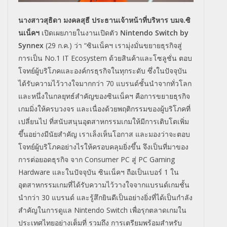
นางสาวสุธิดา มงคลสุธี ประธานเจ้าหน้าที่บริหาร บมจ.ซิ
นเน็คฯ
เปิดเผยภายในงานเปิดตัว
Nintendo Switch by
Synnex
(29 ก.ค.) ว่า “ซินเน็คฯ เรามุ่งมั่นขยายธุรกิจสู่
การเป็น No.1 IT Ecosystem ด้วยสินค้าและโซลูชั่น ตอบ
โจทย์ผู้บริโภคและองค์กรธุรกิจในทุกระดับ ซึ่งในปัจจุบัน
ได้รับความไว้วางใจมากกว่า 70 แบรนด์ชั้นนำจากทั่วโลก
และหนึ่งในกลยุทธ์สำคัญของซินเน็คฯ คือการขยายธุรกิจ
เกมมิ่งให้ครบวงจร และเนื่องด้วยพฤติกรรมของผู้บริโภคที่
เปลี่ยนไป ที่สนับสนุนอุตสาหกรรมเกมให้มีการเติบโตเพิ่ม
ขึ้นอย่างมีนัยสำคัญ เราเล็งเห็นโอกาส และมองว่าจะตอบ
โจทย์ผู้บริโภคอย่างไรให้ครอบคลุมยิ่งขึ้น จึงเป็นที่มาของ
การต่อยอดธุรกิจ จาก Consumer PC สู่ PC Gaming
Hardware และในปัจจุบัน ซินเน็คฯ ถือเป็นเบอร์ 1 ใน
อุตสาหกรรมเกมที่ได้รับความไว้วางใจจากแบรนด์เกมชั้น
นำกว่า 30 แบรนด์ และรู้สึกยินดีเป็นอย่างยิ่งที่ได้เป็นกำลัง
สำคัญในการดูแล Nintendo Switch เพื่อรุกตลาดเกมใน
ประเทศไทยอย่างเต็มที่ รวมถึง การเตรียมพร้อมสำหรับ