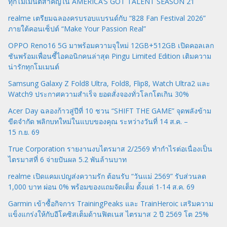
ทุกโมเมนต์สำคัญใน AMERICA’S GOT TALENT SEASON 21
realme เตรียมฉลองครบรอบแบรนด์กับ “828 Fan Festival 2026”
ภายใต้คอนเซ็ปต์ “Make Your Passion Real”
OPPO Reno16 5G มาพร้อมความจุใหม่ 12GB+512GB เปิดคอลเลก
ชันพร้อมเพื่อนซี้ไอคอนิกคนล่าสุด Pingu Limited Edition เติมความ
น่ารักทุกโมเมนต์
Samsung Galaxy Z Fold8 Ultra, Fold8, Flip8, Watch Ultra2 และ
Watch9 ประกาศความสำเร็จ ยอดสั่งจองทั่วโลกโตเกิน 30%
Acer Day ฉลองก้าวสู่ปีที่ 10 ชวน “SHIFT THE GAME” จุดพลังข้าม
ขีดจำกัด พลิกบทใหม่ในแบบของคุณ ระหว่างวันที่ 14 ส.ค. –
15 ก.ย. 69
True Corporation รายงานงบไตรมาส 2/2569 ทำกำไรต่อเนื่องเป็น
ไตรมาสที่ 6 จ่ายปันผล 5.2 พันล้านบาท
realme เปิดแคมเปญส่งความรัก ต้อนรับ “วันแม่ 2569” รับส่วนลด
1,000 บาท ผ่อน 0% พร้อมของแถมจัดเต็ม ตั้งแต่ 1-14 ส.ค. 69
Garmin เข้าซื้อกิจการ TrainingPeaks และ TrainHeroic เสริมความ
แข็งแกร่งให้กับอีโคซิสเต็มด้านฟิตเนส ไตรมาส 2 ปี 2569 โต 25%