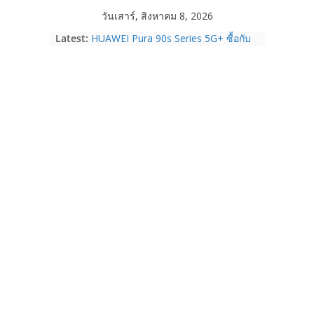
Skip
วันเสาร์, สิงหาคม 8, 2026
to
Latest:
HUAWEI Pura 90s Series 5G+ ซื้อกับ
content
True 5G ลดสูงสุด 19,400 บาท พร้อม
สิทธิพิเศษครบครันทั้งความบันเทิง และ
บริการหลังการขาย
TrueVisions ชวนคนไทยส่งใจเชียร์
“เนเน่ รอยัล” บนเวทีโลก ร่วมลุ้นทุก
โมเมนต์สำคัญใน AMERICA’S GOT
TALENT SEASON 21
realme เตรียมฉลองครบรอบแบรนด์กับ
“828 Fan Festival 2026” ภายใต้คอน
เซ็ปต์ “Make Your Passion Real”
OPPO Reno16 5G มาพร้อมความจุใหม่
12GB+512GB เปิดคอลเลกชันพร้อม
เพื่อนซี้ไอคอนิกคนล่าสุด Pingu Limited
Edition เติมความน่ารักทุกโมเมนต์
Samsung Galaxy Z Fold8 Ultra,
Fold8, Flip8, Watch Ultra2 และ
Watch9 ประกาศความสำเร็จ ยอดสั่ง
จองทั่วโลกโตเกิน 30%