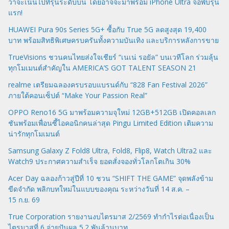
ว่าจะเน้นไปที่รุ่นระดับบน โดยอาจจะมาพร้อม iPhone Ultra จอพับรุ่น
แรก!
HUAWEI Pura 90s Series 5G+ ซื้อกับ True 5G ลดสูงสุด 19,400
บาท พร้อมสิทธิพิเศษครบครันทั้งความบันเทิง และบริการหลังการขาย
TrueVisions ชวนคนไทยส่งใจเชียร์ “เนเน่ รอยัล” บนเวทีโลก ร่วมลุ้น
ทุกโมเมนต์สำคัญใน AMERICA’S GOT TALENT SEASON 21
realme เตรียมฉลองครบรอบแบรนด์กับ “828 Fan Festival 2026”
ภายใต้คอนเซ็ปต์ “Make Your Passion Real”
OPPO Reno16 5G มาพร้อมความจุใหม่ 12GB+512GB เปิดคอลเลก
ชันพร้อมเพื่อนซี้ไอคอนิกคนล่าสุด Pingu Limited Edition เติมความ
น่ารักทุกโมเมนต์
Samsung Galaxy Z Fold8 Ultra, Fold8, Flip8, Watch Ultra2 และ
Watch9 ประกาศความสำเร็จ ยอดสั่งจองทั่วโลกโตเกิน 30%
Acer Day ฉลองก้าวสู่ปีที่ 10 ชวน “SHIFT THE GAME” จุดพลังข้าม
ขีดจำกัด พลิกบทใหม่ในแบบของคุณ ระหว่างวันที่ 14 ส.ค. –
15 ก.ย. 69
True Corporation รายงานงบไตรมาส 2/2569 ทำกำไรต่อเนื่องเป็น
ไตรมาสที่ 6 จ่ายปันผล 5.2 พันล้านบาท