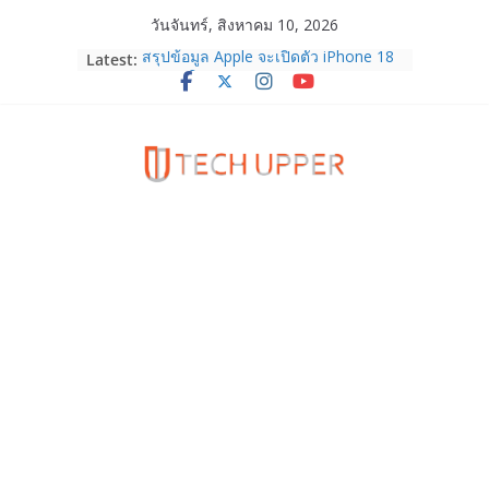
Skip
วันจันทร์, สิงหาคม 10, 2026
to
Latest:
สรุปข้อมูล Apple จะเปิดตัว iPhone 18
content
Series ในเดือน ก.ย. 69 คาดว่าจะเน้น
ไปที่รุ่นระดับบน โดยอาจจะมาพร้อม
iPhone Ultra จอพับรุ่นแรก!
HUAWEI Pura 90s Series 5G+ ซื้อกับ
True 5G ลดสูงสุด 19,400 บาท พร้อม
สิทธิพิเศษครบครันทั้งความบันเทิง และ
บริการหลังการขาย
TrueVisions ชวนคนไทยส่งใจเชียร์
“เนเน่ รอยัล” บนเวทีโลก ร่วมลุ้นทุก
โมเมนต์สำคัญใน AMERICA’S GOT
TALENT SEASON 21
realme เตรียมฉลองครบรอบแบรนด์กับ
“828 Fan Festival 2026” ภายใต้คอน
เซ็ปต์ “Make Your Passion Real”
OPPO Reno16 5G มาพร้อมความจุใหม่
12GB+512GB เปิดคอลเลกชันพร้อม
เพื่อนซี้ไอคอนิกคนล่าสุด Pingu Limited
Edition เติมความน่ารักทุกโมเมนต์