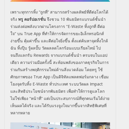
เพราะทุกการทิ้ง “ถูกที่” สามารถสร้างผลลัพธ์ที่ดีต่อโลกได้
จริง
ทรู คอร์ปอเรชั่น
จึงชวน 10 พันธมิตรแบรนด์ชั้นนำ
ร่วมส่งต่อพลังบวกผ่านโครงการ “E-Waste ทิ้งถูกที่ ดีต่อ
ใจ” บน True App ที่ทำให้การจัดการขยะอิเล็กทรอนิกส์
ง่ายขึ้น คุ้มค่าขึ้น และดีต่อใจยิ่งขึ้น ตั้งแต่ค้นหาจุดทิ้งใกล้
ฉัน ทิ้งปุ๊บ รู้ผลปั๊บ วัดผลลดโลกร้อนแบบเรียลไทม์ ไป
จนถึงแลกรับ Rewards จากแบรนด์ชั้นนำ ครบจบในแอป
เดียว ความร่วมมือครั้งนี้ สะท้อนพลังของภาคธุรกิจในการ
ร่วมกันสร้างพฤติกรรมใหม่ด้านสิ่งแวดล้อม โดยทรู ใช้
ศักยภาพของ True App เป็นดิจิทัลแพลตฟอร์มกลาง เชื่อม
โยงจุดรับทิ้ง E-Waste ทั่วประเทศ ระบบวัดผล Impact
และสิทธิประโยชน์จากพันธมิตร เพื่อทำให้การดูแลโลก
ไม่ใช่เพียง “หน้าที่” แต่เป็นประสบการณ์ที่ทุกคนเริ่มได้ง่าย
เห็นผลได้จริง และได้รับแรงจูงใจมากขึ้นจากสิทธิพิเศษที่
หลากหลาย