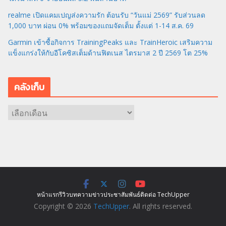
realme เปิดแคมเปญส่งความรัก ต้อนรับ “วันแม่ 2569” รับส่วนลด
1,000 บาท ผ่อน 0% พร้อมของแถมจัดเต็ม ตั้งแต่ 1-14 ส.ค. 69
Garmin เข้าซื้อกิจการ TrainingPeaks และ TrainHeroic เสริมความ
แข็งแกร่งให้กับอีโคซิสเต็มด้านฟิตเนส ไตรมาส 2 ปี 2569 โต 25%
คลังเก็บ
ค
ลั
ง
เ
ก็
บ
หน้าแรก
รีวิว
บทความ
ข่าว
ประชาสัมพันธ์
ติดต่อ TechUpper
Copyright © 2026
TechUpper
. All rights reserved.