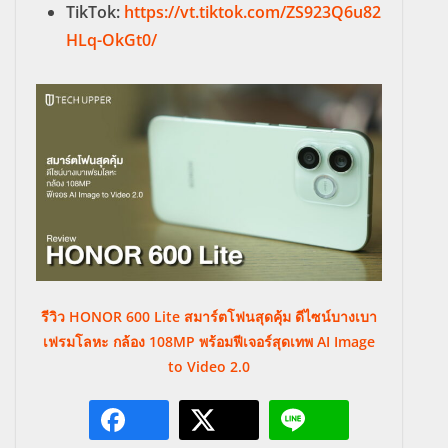
TikTok:
https://vt.tiktok.com/ZS923Q6u82
HLq-OkGt0/
รีวิว HONOR 600 Lite สมาร์ตโฟนสุดคุ้ม ดีไซน์บางเบา
เฟรมโลหะ กล้อง 108MP พร้อมฟีเจอร์สุดเทพ AI Image
to Video 2.0