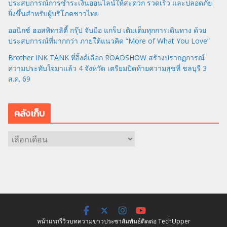
ประสบการณ์การชำระเงินออนไลน์ให้สะดวก รวดเร็ว และปลอดภัย
ยิ่งขึ้นสำหรับผู้บริโภคชาวไทย
ออนิกซ์ ฮอสพิทาลิตี้ กรุ๊ป จับมือ แกร็บ เติมเต็มทุกการเดินทาง ด้วย
ประสบการณ์ที่มากกว่า ภายใต้แนวคิด “More of What You Love”
Brother INK TANK ที่อิ้งค์เลือก ROADSHOW สร้างปรากฏการณ์
ความประทับใจมาแล้ว 4 จังหวัด เตรียมปิดท้ายความสุขที่ ชลบุรี 3
ส.ค. 69
คลังเก็บ
ค
ลั
ง
เ
ก็
บ
หน้าแรก
รีวิว
บทความ
ข่าว
ประชาสัมพันธ์
ติดต่อ TechUpper