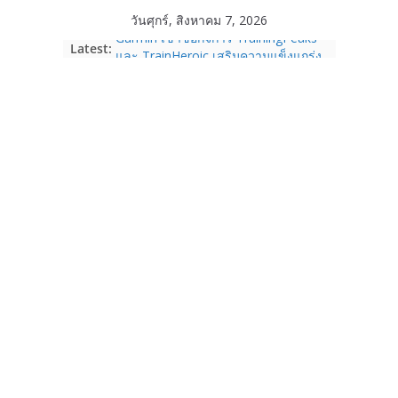
Skip
วันศุกร์, สิงหาคม 7, 2026
to
Garmin เข้าซื้อกิจการ TrainingPeaks
Latest:
content
และ TrainHeroic เสริมความแข็งแกร่ง
ให้กับอีโคซิสเต็มด้านฟิตเนส ไตรมาส 2
ปี 2569 โต 25%
Fortinet ยกระดับ FortiEndpoint เสริม
ความปลอดภัยให้องค์กร รองรับการใช้
งาน AI อย่างมั่นใจ
Samsung พูดภาษาเดียวกับผู้บริโภค
เปิดพื้นที่ให้ผู้กำกับ Gen Z สร้างภาพจำ
ใหม่ของ Galaxy Z Series
Nothing Ear (3a) หูฟัง True Wireless
ราคา 3,999 บาท และสมาร์ตโฟน
Nothing Phone (4b) ราคา 13,999
บาท
เปิดตัว “Quantum Club Thailand” ผนึก
ภาครัฐ–เอกชน–นักวิจัย วางรากฐาน
ระบบนิเวศควอนตัมไทย เชื่อมงานวิจัยสู่
การใช้จริงในภาคอุตสาหกรรม