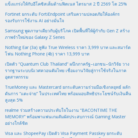
แข็งแกร่งให้กับอีโคซิสเต็มด้านฟิตเนส ไตรมาส 2 ปี 2569 โต 25%
Fortinet ยกระดับ FortiEndpoint เสริมความปลอดภัยให้องค์กร
รองรับการใช้งาน AI อย่างมั่นใจ
Samsung พูดภาษาเดียวกับผู้บริโภค เปิดพื้นที่ให้ผู้กำกับ Gen Z สร้าง
ภาพจำใหม่ของ Galaxy Z Series
Nothing Ear (3a) หูฟัง True Wireless ราคา 3,999 บาท และสมาร์ต
โฟน Nothing Phone (4b) ราคา 13,999 บาท
เปิดตัว “Quantum Club Thailand” ผนึกภาครัฐ–เอกชน–นักวิจัย วาง
รากฐานระบบนิเวศควอนตัมไทย เชื่อมงานวิจัยสู่การใช้จริงในภาค
อุตสาหกรรม
TrueMoney และ Mastercard ยกระดับความร่วมมือเชิงกลยุทธ์ ผลัก
ดันการ “แตะจ่าย” ในประเทศไทย พร้อมมอบสิทธิประโยชน์รับเงินคืน
สูงสุด 5%
realme ร่วมสร้างความประทับใจในงาน “BACONTIME THE
MEMORY” พร้อมพาแฟนเกมสัมผัสประสบการณ์ Gaming Master
อย่างใกล้ชิด
Visa และ ShopeePay เปิดตัว Visa Payment Passkey ยกระดับ