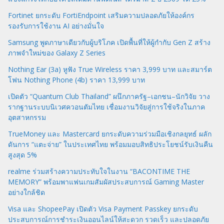
Fortinet ยกระดับ FortiEndpoint เสริมความปลอดภัยให้องค์กร
รองรับการใช้งาน AI อย่างมั่นใจ
Samsung พูดภาษาเดียวกับผู้บริโภค เปิดพื้นที่ให้ผู้กำกับ Gen Z สร้าง
ภาพจำใหม่ของ Galaxy Z Series
Nothing Ear (3a) หูฟัง True Wireless ราคา 3,999 บาท และสมาร์ต
โฟน Nothing Phone (4b) ราคา 13,999 บาท
เปิดตัว “Quantum Club Thailand” ผนึกภาครัฐ–เอกชน–นักวิจัย วาง
รากฐานระบบนิเวศควอนตัมไทย เชื่อมงานวิจัยสู่การใช้จริงในภาค
อุตสาหกรรม
TrueMoney และ Mastercard ยกระดับความร่วมมือเชิงกลยุทธ์ ผลัก
ดันการ “แตะจ่าย” ในประเทศไทย พร้อมมอบสิทธิประโยชน์รับเงินคืน
สูงสุด 5%
realme ร่วมสร้างความประทับใจในงาน “BACONTIME THE
MEMORY” พร้อมพาแฟนเกมสัมผัสประสบการณ์ Gaming Master
อย่างใกล้ชิด
Visa และ ShopeePay เปิดตัว Visa Payment Passkey ยกระดับ
ประสบการณ์การชำระเงินออนไลน์ให้สะดวก รวดเร็ว และปลอดภัย