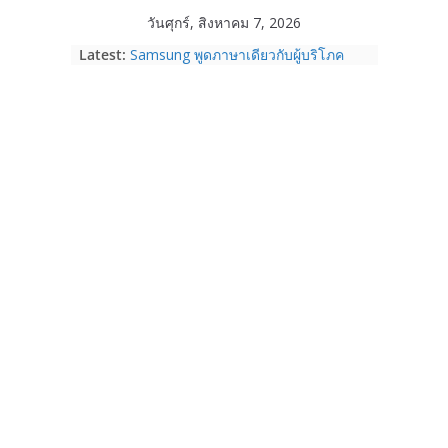
Skip
วันศุกร์, สิงหาคม 7, 2026
to
Latest:
Samsung พูดภาษาเดียวกับผู้บริโภค
content
เปิดพื้นที่ให้ผู้กำกับ Gen Z สร้างภาพจำ
ใหม่ของ Galaxy Z Series
True Corporation รายงานงบไตรมาส
2/2569 ทำกำไรต่อเนื่องเป็นไตรมาสที่ 6
จ่ายปันผล 5.2 พันล้านบาท
realme เปิดแคมเปญส่งความรัก ต้อนรับ
“วันแม่ 2569” รับส่วนลด 1,000 บาท
ผ่อน 0% พร้อมของแถมจัดเต็ม ตั้งแต่ 1-
14 ส.ค. 69
Garmin เข้าซื้อกิจการ TrainingPeaks
และ TrainHeroic เสริมความแข็งแกร่ง
ให้กับอีโคซิสเต็มด้านฟิตเนส ไตรมาส 2
ปี 2569 โต 25%
Fortinet ยกระดับ FortiEndpoint เสริม
ความปลอดภัยให้องค์กร รองรับการใช้
งาน AI อย่างมั่นใจ