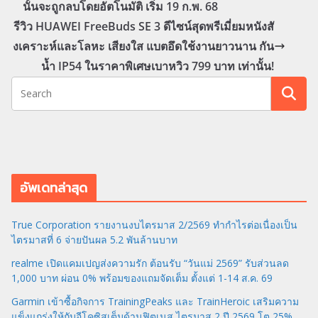
นั้นจะถูกลบโดยอัตโนมัติ เริ่ม 19 ก.พ. 68
รีวิว HUAWEI FreeBuds SE 3 ดีไซน์สุดพรีเมี่ยมหนังสั
งเคราะห์และโลหะ เสียงใส แบตอึดใช้งานยาวนาน กัน
น้ำ IP54 ในราคาพิเศษเบาหวิว 799 บาท เท่านั้น!
อัพเดทล่าสุด
True Corporation รายงานงบไตรมาส 2/2569 ทำกำไรต่อเนื่องเป็น
ไตรมาสที่ 6 จ่ายปันผล 5.2 พันล้านบาท
realme เปิดแคมเปญส่งความรัก ต้อนรับ “วันแม่ 2569” รับส่วนลด
1,000 บาท ผ่อน 0% พร้อมของแถมจัดเต็ม ตั้งแต่ 1-14 ส.ค. 69
Garmin เข้าซื้อกิจการ TrainingPeaks และ TrainHeroic เสริมความ
แข็งแกร่งให้กับอีโคซิสเต็มด้านฟิตเนส ไตรมาส 2 ปี 2569 โต 25%