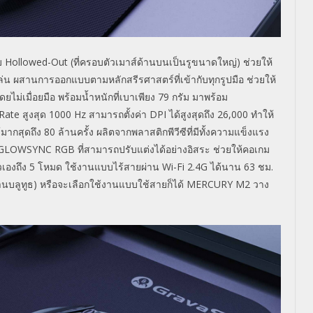
บบ
Hollowed-Out
(ที่ครอบตัวเมาส์ด้านบนเป็นรูขนาดใหญ่) ช่วยให้
ล่น ผสานการออกแบบตามหลักสรีรศาสตร์ที่เข้ากับทุกรูปมือ ช่วยให้
ไม่เมื่อยมือ พร้อมน้ำหนักที่เบาเพียง
79
กรัม มาพร้อม
 Rate
สูงสุด
1000 Hz
สามารถตั้งค่า
DPI
ได้สูงสุดถึง
26,000
ทำให้
้มากสุดถึง
80
ล้านครั้ง ผลิตจากพลาสติกพีวีซีที่มีทั้งความแข็งแรง
GLOWSYNC RGB
ที่สามารถปรับแต่งได้อย่างอิสระ ช่วยให้คอเกม
วเองถึง
5
โหมด ใช้งานแบบไร้สายผ่าน
Wi-Fi
2.4
G
ได้นาน
63
ชม.
ผ่านบลูทูธ) หรือจะเลือกใช้งานแบบใช้สายก็ได้
MERCURY M2
วาง