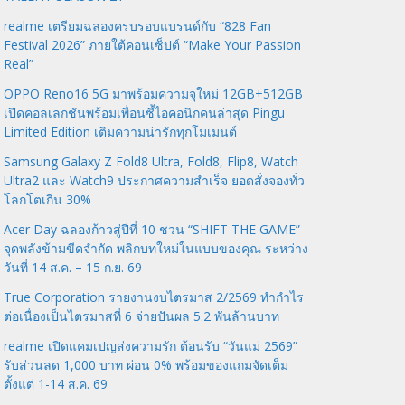
realme เตรียมฉลองครบรอบแบรนด์กับ “828 Fan
Festival 2026” ภายใต้คอนเซ็ปต์ “Make Your Passion
Real”
OPPO Reno16 5G มาพร้อมความจุใหม่ 12GB+512GB
เปิดคอลเลกชันพร้อมเพื่อนซี้ไอคอนิกคนล่าสุด Pingu
Limited Edition เติมความน่ารักทุกโมเมนต์
Samsung Galaxy Z Fold8 Ultra, Fold8, Flip8, Watch
Ultra2 และ Watch9 ประกาศความสำเร็จ ยอดสั่งจองทั่ว
โลกโตเกิน 30%
Acer Day ฉลองก้าวสู่ปีที่ 10 ชวน “SHIFT THE GAME”
จุดพลังข้ามขีดจำกัด พลิกบทใหม่ในแบบของคุณ ระหว่าง
วันที่ 14 ส.ค. – 15 ก.ย. 69
True Corporation รายงานงบไตรมาส 2/2569 ทำกำไร
ต่อเนื่องเป็นไตรมาสที่ 6 จ่ายปันผล 5.2 พันล้านบาท
realme เปิดแคมเปญส่งความรัก ต้อนรับ “วันแม่ 2569”
รับส่วนลด 1,000 บาท ผ่อน 0% พร้อมของแถมจัดเต็ม
ตั้งแต่ 1-14 ส.ค. 69