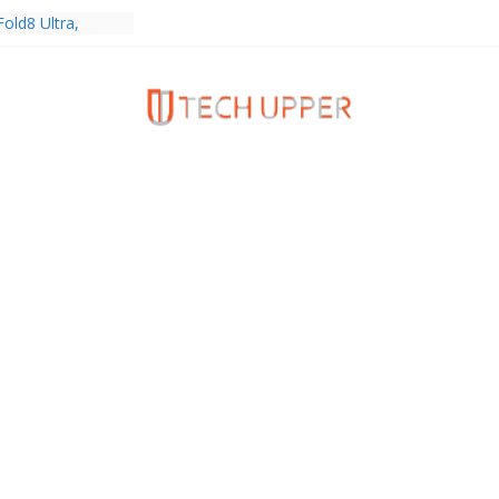
old8 Ultra,
 Ultra2 และ
ำเร็จ ยอดสั่ง
0%
ies 5G+ ซื้อกับ
9,400 บาท พร้อม
้งความบันเทิง และ
ทยส่งใจเชียร์
ลก ร่วมลุ้นทุก
MERICA’S GOT
1
ครบรอบแบรนด์กับ
2026” ภายใต้คอน
assion Real”
พร้อมความจุใหม่
ลเลกชันพร้อม
าสุด Pingu Limited
รักทุกโมเมนต์