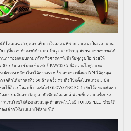
ไซน์ที่โดดเด่น สะดุดตา เพื่อเอาใจคอเกมที่ชอบเล่นเกมเป็นเวลานาน
-Out
(ที่ครอบตัวเมาส์ด้านบนเป็นรูขนาดใหญ่) ช่วยระบายอากาศได้
 ผสานการออกแบบตามหลักสรีรศาสตร์ที่เข้ากับทุกรูปมือ
ช่วยให้
ยง
88
กรัม มาพร้อมเซ็นเซอร์
PAW3395
ที่มีความไวสูง และ
งต่อการเคลื่อนไหวได้อย่างรวดเร็ว สามารถตั้งค่า
DPI
ได้สูงสุด
การคลิกได้มากสุดถึง
50
ล้านครั้ง รวมถึงมีปุ่มตั้งโปรแกรม
5
ปุ่ม
ุณได้ถึง
5
โหมดด้วยแสงไฟ
GLOWSYNC RGB
เพื่อให้คอเกมตั้งค่า
องการ ผลิตจากวัสดุแมกนีเซียมอัลลอยด์ ช่วยเพิ่มความแข็งแรง
ยาวนานโดยไม่ต้องกลัวสะดุด
ด้วยเทคโนโลยี
TUROSPEED
ช่วยให้
อจะเลือกใช้งานแบบใช้สายก็ได้