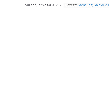
Skip
Latest:
Samsung Galaxy Z F
วันเสาร์, สิงหาคม 8, 2026
to
Fold8, Flip8, Watch
Watch9 ประกาศความส
content
จองทั่วโลกโตเกิน 3
HUAWEI Pura 90s Ser
True 5G ลดสูงสุด 1
สิทธิพิเศษครบครันทั
บริการหลังการขาย
TrueVisions ชวนคนไ
“เนเน่ รอยัล” บนเวทีโ
โมเมนต์สำคัญใน A
TALENT SEASON 2
realme เตรียมฉลอง
“828 Fan Festival 
เซ็ปต์ “Make Your P
OPPO Reno16 5G มา
12GB+512GB เปิดคอ
เพื่อนซี้ไอคอนิกคนล่
Edition เติมความน่า