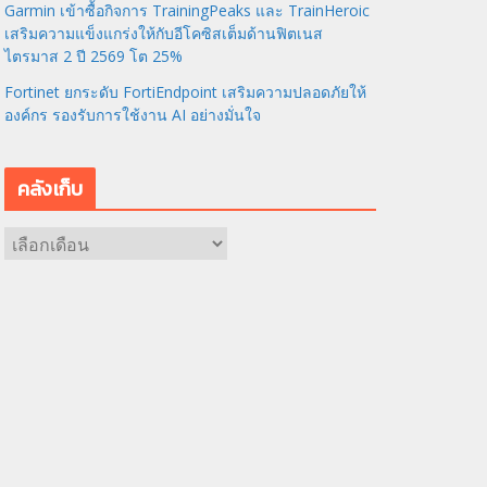
Garmin เข้าซื้อกิจการ TrainingPeaks และ TrainHeroic
เสริมความแข็งแกร่งให้กับอีโคซิสเต็มด้านฟิตเนส
ไตรมาส 2 ปี 2569 โต 25%
Fortinet ยกระดับ FortiEndpoint เสริมความปลอดภัยให้
องค์กร รองรับการใช้งาน AI อย่างมั่นใจ
คลังเก็บ
ค
ลั
ง
เ
ก็
บ