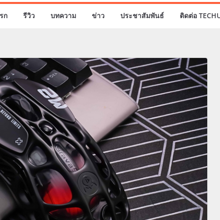
รก
รีวิว
บทความ
ข่าว
ประชาสัมพันธ์
ติดต่อ TECH