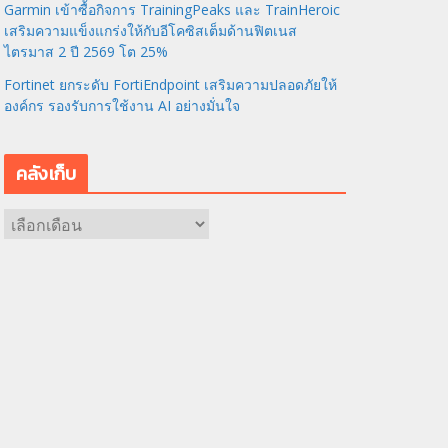
Garmin เข้าซื้อกิจการ TrainingPeaks และ TrainHeroic
เสริมความแข็งแกร่งให้กับอีโคซิสเต็มด้านฟิตเนส
ไตรมาส 2 ปี 2569 โต 25%
Fortinet ยกระดับ FortiEndpoint เสริมความปลอดภัยให้
องค์กร รองรับการใช้งาน AI อย่างมั่นใจ
คลังเก็บ
ค
ลั
ง
เ
ก็
บ