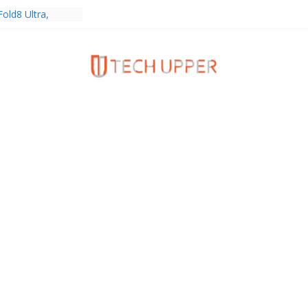
พร้อมความจุใหม่
ลเลกชันพร้อม
าสุด Pingu Limited
รักทุกโมเมนต์
old8 Ultra,
 Ultra2 และ
ำเร็จ ยอดสั่ง
0%
ies 5G+ ซื้อกับ
9,400 บาท พร้อม
้งความบันเทิง และ
ทยส่งใจเชียร์
ลก ร่วมลุ้นทุก
MERICA’S GOT
1
ครบรอบแบรนด์กับ
2026” ภายใต้คอน
assion Real”