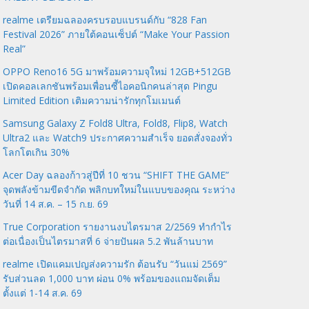
realme เตรียมฉลองครบรอบแบรนด์กับ “828 Fan
Festival 2026” ภายใต้คอนเซ็ปต์ “Make Your Passion
Real”
OPPO Reno16 5G มาพร้อมความจุใหม่ 12GB+512GB
เปิดคอลเลกชันพร้อมเพื่อนซี้ไอคอนิกคนล่าสุด Pingu
Limited Edition เติมความน่ารักทุกโมเมนต์
Samsung Galaxy Z Fold8 Ultra, Fold8, Flip8, Watch
Ultra2 และ Watch9 ประกาศความสำเร็จ ยอดสั่งจองทั่ว
โลกโตเกิน 30%
Acer Day ฉลองก้าวสู่ปีที่ 10 ชวน “SHIFT THE GAME”
จุดพลังข้ามขีดจำกัด พลิกบทใหม่ในแบบของคุณ ระหว่าง
วันที่ 14 ส.ค. – 15 ก.ย. 69
True Corporation รายงานงบไตรมาส 2/2569 ทำกำไร
ต่อเนื่องเป็นไตรมาสที่ 6 จ่ายปันผล 5.2 พันล้านบาท
realme เปิดแคมเปญส่งความรัก ต้อนรับ “วันแม่ 2569”
รับส่วนลด 1,000 บาท ผ่อน 0% พร้อมของแถมจัดเต็ม
ตั้งแต่ 1-14 ส.ค. 69