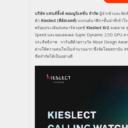
บริษัท แฟนส์ลิ้งค์ คอมมูนิเคชั่น จำกัด
ผู้นำเข้าและจัด
ตัว
Kieslect
(
คีย์สเลคท์)
แบรนด์นาฬิกาชั้นนำที่เข้าใ
พร้อมประเดิมส่ง
สมาร์ทวอทช์
Kieslect Kr2
ลงตลาด ชูจ
Speed
และจอแสดงผล
Super Dynamic 2.5D GPU
สา
ประสิทธิภาพ การันตีด้วยรางวัล
Muse Design Awa
ต่างให้ความสนใจเป็นจำนวนมาก ซึ่งจัดโดยสถาบัน
In
ขีดจำกัดได้เป็นอย่างดี