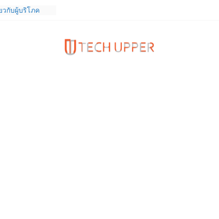
วกับผู้บริโภค
 Gen Z สร้างภาพจำ
ries
รายงานงบไตรมาส
องเป็นไตรมาสที่ 6
นบาท
งความรัก ต้อนรับ
นลด 1,000 บาท
ดเต็ม ตั้งแต่ 1-
ร TrainingPeaks
ิมความแข็งแกร่ง
นฟิตเนส ไตรมาส 2
tiEndpoint เสริม
ร รองรับการใช้