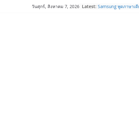
Skip
Latest:
Samsung พูดภาษาเดีย
วันศุกร์, สิงหาคม 7, 2026
to
เปิดพื้นที่ให้ผู้กำกับ
ใหม่ของ Galaxy Z Se
content
True Corporation 
2/2569 ทำกำไรต่อเนื่
จ่ายปันผล 5.2 พันล้า
realme เปิดแคมเปญส่
“วันแม่ 2569” รับส่ว
ผ่อน 0% พร้อมของแถมจั
14 ส.ค. 69
Garmin เข้าซื้อกิจกา
และ TrainHeroic เสร
ให้กับอีโคซิสเต็มด้า
ปี 2569 โต 25%
Fortinet ยกระดับ For
ความปลอดภัยให้องค์ก
งาน AI อย่างมั่นใจ