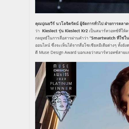
คุณปุณยวีร์ นวโลจิตรัตน์ ผู้จัดการทั่วไป ฝ่ายการตลา
ว่า
Kieslect
รุ่น
Kieslect Kr2
เป็นสมาร์ทวอทช์ที่ให้
กลยุทธ์ในการสื่อสารผ่านคำว่า
“
Smartwatch
ที่ใช่
ออนไลน์ ซึ่งจะเห็นได้จากสื่อโซเชียลมีเดียต่างๆ ทั้
ตี
Muse Design Award
บอกเลยว่าสมาร์ทวอทช์สายแ