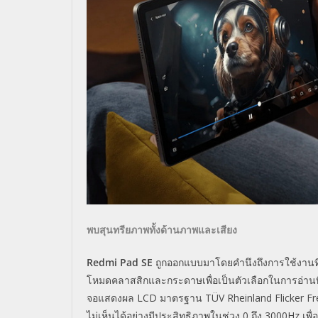
พบสุนทรียภาพทั้งด้านภาพและเสี
ยง
Redmi Pad SE
ถูกออกแบบมาโดยคำนึงถึงการใช้
งาน
โหมดคลาสสิ
กและกระดาษเพื่อเป็นตัวเลื
อกในการอ่านท
จอแสดงผล
LCD
มาตรฐาน
TÜV Rheinland Flicker F
ไม่เห็นได้อย่
างมีประสิทธิภาพในช่วง
0
ถึง
3000Hz
เพื