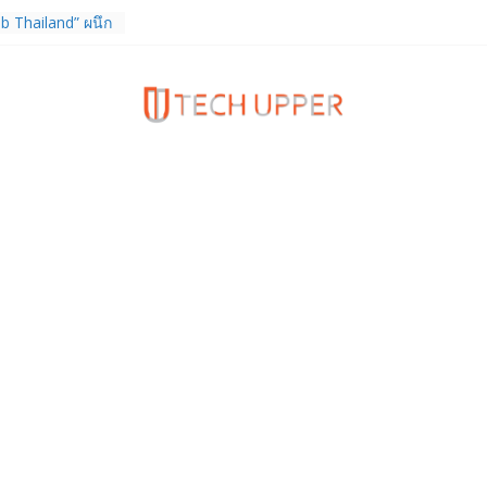
b Thailand” ผนึก
จัย วางรากฐาน
เชื่อมงานวิจัยสู่
สาหกรรม
ร TrainingPeaks
ิมความแข็งแกร่ง
นฟิตเนส ไตรมาส 2
tiEndpoint เสริม
ร รองรับการใช้
วกับผู้บริโภค
 Gen Z สร้างภาพจำ
ries
ง True Wireless
ะสมาร์ตโฟน
 ราคา 13,999