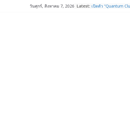
Skip
Latest:
เปิดตัว “Quantum Clu
วันศุกร์, สิงหาคม 7, 2026
to
ภาครัฐ–เอกชน–นักวิ
ระบบนิเวศควอนตัมไทย 
content
การใช้จริงในภาคอุต
Garmin เข้าซื้อกิจกา
และ TrainHeroic เสร
ให้กับอีโคซิสเต็มด้า
ปี 2569 โต 25%
Fortinet ยกระดับ For
ความปลอดภัยให้องค์ก
งาน AI อย่างมั่นใจ
Samsung พูดภาษาเดีย
เปิดพื้นที่ให้ผู้กำกับ
ใหม่ของ Galaxy Z Se
Nothing Ear (3a) หูฟั
ราคา 3,999 บาท แล
Nothing Phone (4b)
บาท