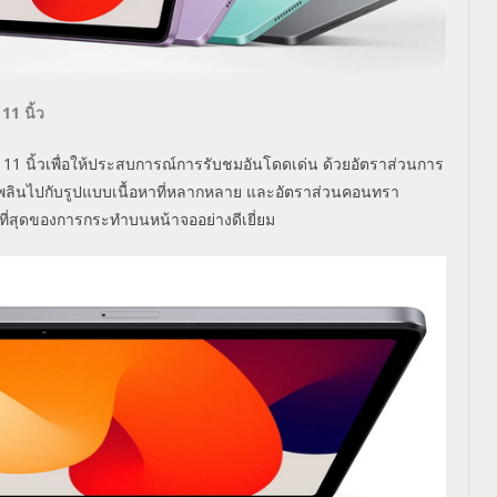
ด
11
นิ้ว
ด
11
นิ้วเพื่อให้ประสบการณ์การรั
บชมอันโดดเด่น
ด้วยอัตราส่วนการ
ลินไปกับรู
ปแบบเนื้อหาที่หลากหลาย และอัตราส่วนคอนทรา
ี่สุ
ดของการกระทำบนหน้าจออย่างดีเยี่
ยม