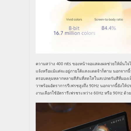
ความสว่าง
400 nits
ของหน้าจอแสดงผลช่วยให้มั่
นใจไ
แจ้งหรือแม้แต่จะอยู่
ภายใต้แสงแดดจ้าก็ตาม นอกจากนี
ครอบคลุมหลากหลายสีสันที่
สดใสในสเปกตรัมสีที่มองเห
วาพร้
อมอัตราการรีเฟรชสูงถึง
90Hz
นอกจากนี้ยังให้
งานเลือกใช้อัตรารีเฟรชระหว่
าง
60Hz
หรือ
90Hz
ด้ว