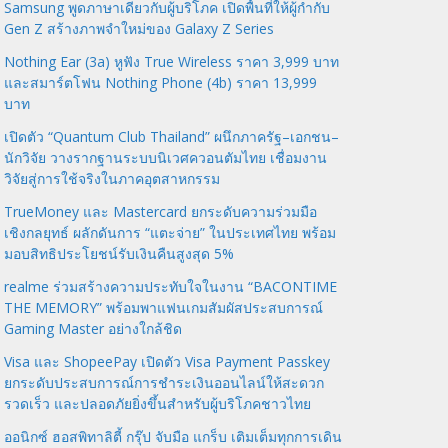
Samsung พูดภาษาเดียวกับผู้บริโภค เปิดพื้นที่ให้ผู้กำกับ
Gen Z สร้างภาพจำใหม่ของ Galaxy Z Series
Nothing Ear (3a) หูฟัง True Wireless ราคา 3,999 บาท
และสมาร์ตโฟน Nothing Phone (4b) ราคา 13,999
บาท
เปิดตัว “Quantum Club Thailand” ผนึกภาครัฐ–เอกชน–
นักวิจัย วางรากฐานระบบนิเวศควอนตัมไทย เชื่อมงาน
วิจัยสู่การใช้จริงในภาคอุตสาหกรรม
TrueMoney และ Mastercard ยกระดับความร่วมมือ
เชิงกลยุทธ์ ผลักดันการ “แตะจ่าย” ในประเทศไทย พร้อม
มอบสิทธิประโยชน์รับเงินคืนสูงสุด 5%
realme ร่วมสร้างความประทับใจในงาน “BACONTIME
THE MEMORY” พร้อมพาแฟนเกมสัมผัสประสบการณ์
Gaming Master อย่างใกล้ชิด
Visa และ ShopeePay เปิดตัว Visa Payment Passkey
ยกระดับประสบการณ์การชำระเงินออนไลน์ให้สะดวก
รวดเร็ว และปลอดภัยยิ่งขึ้นสำหรับผู้บริโภคชาวไทย
ออนิกซ์ ฮอสพิทาลิตี้ กรุ๊ป จับมือ แกร็บ เติมเต็มทุกการเดิน