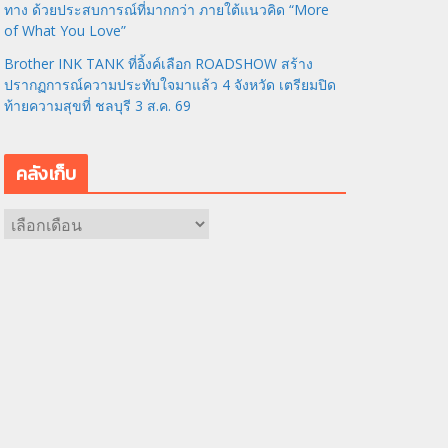
ทาง ด้วยประสบการณ์ที่มากกว่า ภายใต้แนวคิด “More
of What You Love”
Brother INK TANK ที่อิ้งค์เลือก ROADSHOW สร้าง
ปรากฏการณ์ความประทับใจมาแล้ว 4 จังหวัด เตรียมปิด
ท้ายความสุขที่ ชลบุรี 3 ส.ค. 69
คลังเก็บ
ค
ลั
ง
เ
ก็
บ