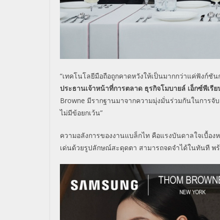
“เทคโนโลยีมือถือถูกคาดหวังให้
เป็นมากกว่าแค่ฟังก์ชัน
ประธานเจ้าหน้าที่การตลาด ธุรกิจโมบายล์ เอ็กซ์พีเรียน
Browne
มีรากฐานมาจากความมุ่งมั่นร่
วมกันในการจับคู
ไม่มีข้อยกเว้
น”
ความอลังการของงานแบล็กไท คือแรงบันดาลใจเบื้องห
เด่นด้วยรูปลักษณ์สะดุดตา สามารถจดจำได้ในทันที พ