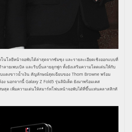
โนโลยีหน้าจอพับได้ล่
าสุดจากซัมซุง และรายละเอียดเชิงออกแบบที่
ีดำลายเพบเบิล และริบบิ้นลายลูกฟูก ทั้งยังเสริมความโดดเด่นให้กั
บ
แดงขาวน้ำเงิน สัญลักษณ์สุดเฉียบของ
Thom Browne
พร้อม
้อง นอกจากนี้
Galaxy Z Fold5
รุ่นลิมิเต็ด ยังมาพร้อมเคส
ิเศษสุด เพิ่มความเด่นให้สมาร์ทโฟนหน้
าจอพับได้ที่ขึ้นแท่นคลาสสิกทั