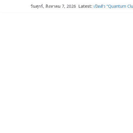
Skip
Latest:
เปิดตัว “Quantum Clu
วันศุกร์, สิงหาคม 7, 2026
to
ภาครัฐ–เอกชน–นักวิ
ระบบนิเวศควอนตัมไทย 
content
การใช้จริงในภาคอุต
Garmin เข้าซื้อกิจกา
และ TrainHeroic เสร
ให้กับอีโคซิสเต็มด้า
ปี 2569 โต 25%
Fortinet ยกระดับ For
ความปลอดภัยให้องค์ก
งาน AI อย่างมั่นใจ
Samsung พูดภาษาเดีย
เปิดพื้นที่ให้ผู้กำกับ
ใหม่ของ Galaxy Z Se
Nothing Ear (3a) หูฟั
ราคา 3,999 บาท แล
Nothing Phone (4b)
บาท