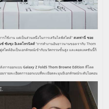
การใช้
งาน แต่เป็นส่วนหนึ่งในการเสริมไลฟ์
สไตล์”
สเตฟานี่ ชอย
ซ์ ซัมซุง อิเลคโทรนิคส์
“
การทำงานอันยาวนานของเรากับ
Thom
่สไตล์อันเป็
นเอกลักษณ์เข้ากับนวัตกรรมขั้
นสูง และคอลเลคชันนี้ก็
ลั
งการออกแบบ
Galaxy Z Fold5 Thom Browne Edition
ที่โดด
ร้อมรายละเอียดการออกแบบที่
ละเมียดละมุนมีเอกลักษณ์ระดั
บไอคอน