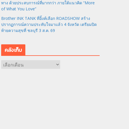
ทาง ด้วยประสบการณ์ที่มากกว่า ภายใต้แนวคิด “More
of What You Love”
Brother INK TANK ที่อิ้งค์เลือก ROADSHOW สร้าง
ปรากฏการณ์ความประทับใจมาแล้ว 4 จังหวัด เตรียมปิด
ท้ายความสุขที่ ชลบุรี 3 ส.ค. 69
คลังเก็บ
ค
ลั
ง
เ
ก็
บ