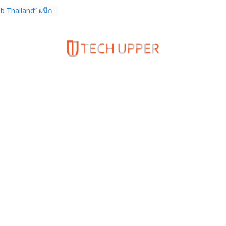
b Thailand” ผนึก
จัย วางรากฐาน
เชื่อมงานวิจัยสู่
สาหกรรม
ร TrainingPeaks
ิมความแข็งแกร่ง
นฟิตเนส ไตรมาส 2
tiEndpoint เสริม
ร รองรับการใช้
วกับผู้บริโภค
 Gen Z สร้างภาพจำ
ries
ง True Wireless
ะสมาร์ตโฟน
 ราคา 13,999