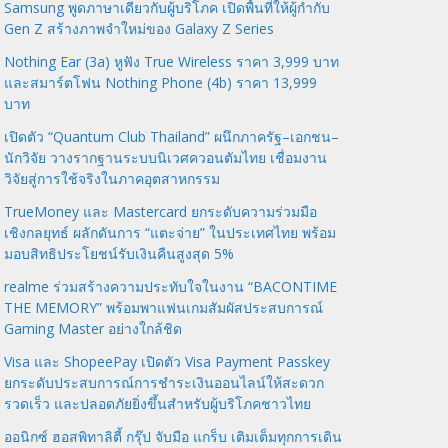
Samsung พูดภาษาเดียวกับผู้บริโภค เปิดพื้นที่ให้ผู้กำกับ
Gen Z สร้างภาพจำใหม่ของ Galaxy Z Series
Nothing Ear (3a) หูฟัง True Wireless ราคา 3,999 บาท
และสมาร์ตโฟน Nothing Phone (4b) ราคา 13,999
บาท
เปิดตัว “Quantum Club Thailand” ผนึกภาครัฐ–เอกชน–
นักวิจัย วางรากฐานระบบนิเวศควอนตัมไทย เชื่อมงาน
วิจัยสู่การใช้จริงในภาคอุตสาหกรรม
TrueMoney และ Mastercard ยกระดับความร่วมมือ
เชิงกลยุทธ์ ผลักดันการ “แตะจ่าย” ในประเทศไทย พร้อม
มอบสิทธิประโยชน์รับเงินคืนสูงสุด 5%
realme ร่วมสร้างความประทับใจในงาน “BACONTIME
THE MEMORY” พร้อมพาแฟนเกมสัมผัสประสบการณ์
Gaming Master อย่างใกล้ชิด
Visa และ ShopeePay เปิดตัว Visa Payment Passkey
ยกระดับประสบการณ์การชำระเงินออนไลน์ให้สะดวก
รวดเร็ว และปลอดภัยยิ่งขึ้นสำหรับผู้บริโภคชาวไทย
ออนิกซ์ ฮอสพิทาลิตี้ กรุ๊ป จับมือ แกร็บ เติมเต็มทุกการเดิน