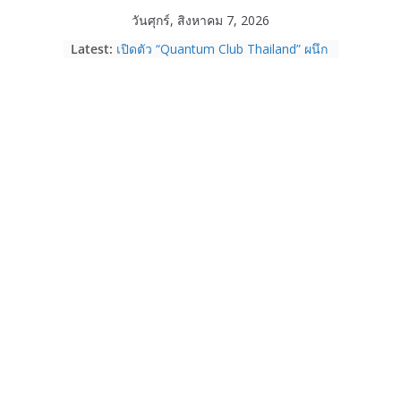
Skip
วันศุกร์, สิงหาคม 7, 2026
to
Latest:
เปิดตัว “Quantum Club Thailand” ผนึก
content
ภาครัฐ–เอกชน–นักวิจัย วางรากฐาน
ระบบนิเวศควอนตัมไทย เชื่อมงานวิจัยสู่
การใช้จริงในภาคอุตสาหกรรม
Garmin เข้าซื้อกิจการ TrainingPeaks
และ TrainHeroic เสริมความแข็งแกร่ง
ให้กับอีโคซิสเต็มด้านฟิตเนส ไตรมาส 2
ปี 2569 โต 25%
Fortinet ยกระดับ FortiEndpoint เสริม
ความปลอดภัยให้องค์กร รองรับการใช้
งาน AI อย่างมั่นใจ
Samsung พูดภาษาเดียวกับผู้บริโภค
เปิดพื้นที่ให้ผู้กำกับ Gen Z สร้างภาพจำ
ใหม่ของ Galaxy Z Series
Nothing Ear (3a) หูฟัง True Wireless
ราคา 3,999 บาท และสมาร์ตโฟน
Nothing Phone (4b) ราคา 13,999
บาท