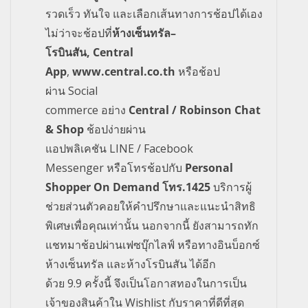
รวดเร็ว ทันใจ และเลือกเส้นทางการช้อปได้เอง
ไม่ว่าจะช้อปที่
ห้างเซ็นทรัล
–
โรบินสัน
,
Central
App
,
www.central.co.th
หรือช้อป
ผ่าน
Social
commerce
อย่าง
Central
/
Robinson Chat
& Shop
ช้อปง่ายผ่าน
แอปพลิเคชัน
LINE
/
Facebook
Messenger
หรือโทรช้อปกับ
Personal
Shopper On Demand
โทร.
1425
บริการผู้
ช่วยส่วนตัวคอยให้คำปรึกษาและแนะนำสิทธิ
พิเศษเพื่อคุณเท่านั้น นอกจากนี้ ยังสามารถทัก
แชทมาช้อปผ่านเฟซบุ๊กไลฟ์ หรือทางอินบ็อกซ์
ห้างเซ็นทรัล
และห้างโรบินสัน ได้อีก
ด้วย
9.9
ครั้งนี้ จึงเป็นโอกาสทองในการเป็น
เจ้าของสินค้าใน
Wishlist
กับราคาที่ดีที่สุด