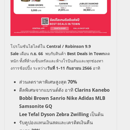
โปรโมชันไฮไลต์ใน
Central / Robinson
9.9
Sale
เดือน
ก
.
ย
. 66
พบกับสินค้า
Best Deals in Town
ลด
หนัก ทั้งที่ห้างเซ็นทรัลและห้างโรบินสันและทุกช่องทา
งการช้อปปิ้ง ระหว่าง
วันที่ 1
–
11 กันยายน
2566
อาทิ
ส่วนลดราคาพิเศษสูงสุด
70%
ดีลพิเศษจากแบรนด์ดัง อาทิ
Clarins Kanebo
Bobbi Brown Sanrio Nike Adidas
MLB
Samsonite
GQ
Lee Tefal Dyson Zebra Zwilling
เป็นต้น
รับคูปองแทนเงินสดและเครดิตเงินคืน