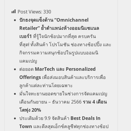
Post Views:
330
ปักธงจุดแข็งด้าน
“
Omnichannel
Retailer
”
ย้ำตำแหน่งห้างออมนิแชแนล
เบอร์
1
ที่รู้ใจนักช้อปมาก
ที่สุด ครบครัน
ที่สุด
!
ทั้งสินค้า โปรโมชัน ช่องทางช้อปปิ้ง และ
กิจกรรมความสนุกช้อปในรูปแบบออมนิ
แคมเปญ
ต่อยอด
MarTech
และ
Personalized
Offerings
เพื่อส่งมอบสินค้าและบริการเพื่อ
ลูกค้าแต่ละท่านโดยเฉพาะ
มั่นใจทะยานยอดขายในช่วงการจัดแคมเปญ
เดือนกันยายน
–
ธันวาคม
2566
รวม
4
เดือน
โตพุ่ง
20%
ประเดิมด้วย
9.9
จัดสินค้า
Best Deals In
Town
และดีลสุดเอ็กซ์คลูซีฟทุกช่องทางช้อป