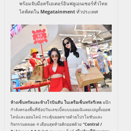
พร้อมจับมือครีเอเตอร์อินฟลูเอนเซอร์ทั่วไทย
ไลฟ์สดใน
Megatainment
ทั่วประเทศ
ห้างเซ็นทรัลและห้างโรบินสัน ในเครือเซ็นทรัลรีเทล
ผนึก
กำลังครองพื้นที่ช้อปวันเลขเบิ้ลแบบออมนิแคมเปญทั้งออฟ
ไลน์และออนไลน์ กระตุ้นยอดขายด้วยโปรโมชันและ
กิจกรรมตลอด 4 เดือนสุดท้ายคิกออฟด้วย
“Central /