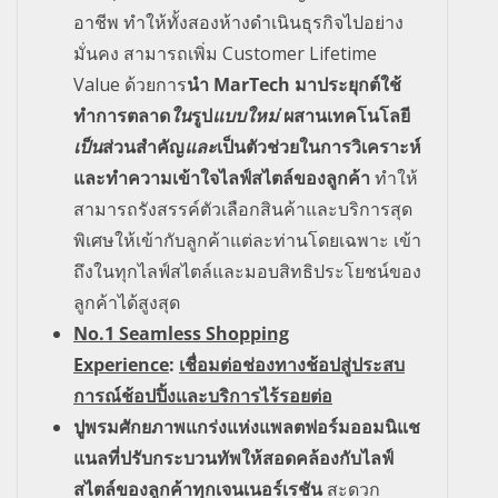
อาชีพ ทำให้ทั้งสองห้างดำเนินธุรกิจไปอย่าง
มั่นคง สามารถเพิ่ม
Customer Lifetime
Value
ด้วยการ
นำ
MarTech
มาประยุกต์ใช้
ทำการตลาด
ใน
รูป
แบบใหม่
ผสานเทคโนโลยี
เป็น
ส่วนสำคัญ
และ
เป็นตัวช่วยในการวิเคราะห์
และทำความเข้าใจไลฟ์สไตล์ของลูกค้า
ทำให้
สามารถรังสรรค์ตัวเลือกสินค้าและบริการสุด
พิเศษให้เข้ากับลูกค้าแต่ละท่านโดยเฉพาะ เข้า
ถึงในทุกไลฟ์สไตล์และมอบสิทธิประโยชน์ของ
ลูกค้าได้สูงสุด
No.1 Seamless Shopping
Experience
:
เชื่อมต่อช่องทางช้อปสู่
ประสบ
การณ์ช้อปปิ้งและบริการไร้รอยต่อ
ปูพรมศักยภาพแกร่งแห่งแพลตฟอร์มออมนิแช
แนลที่ปรับกระบวนทัพให้สอดคล้องกับไลฟ์
สไตล์ของลูกค้าทุกเจนเนอร์เรชัน
สะดวก