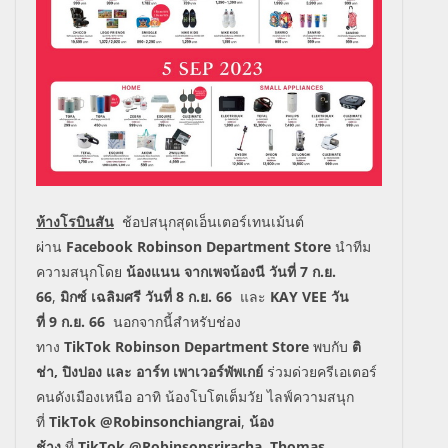
ห้างโรบินสัน
ช้อปสนุกสุดเอ็นเตอร์เทนเม้นต์
ผ่าน
Facebook Robinson Department Store
นำทีม
ความสนุกโดย
น้องแนน จากเพจน้องนี วันที่
7
ก
.
ย
.
66
,
มิกซ์ เฉลิมศรี วันที่
8
ก
.
ย
. 66
และ
KAY VEE
วัน
ที่
9
ก
.
ย
. 66
นอกจากนี้สำหรับช่อง
ทาง
TikTok
Robinson Department Store
พบกับ
ติ
ช่า
,
ปิงปอง และ อาร์ท เพาเวอร์พัพเกย์
ร่วมด่วยครีเอเตอร์
คนดังเมืองเหนือ อาทิ น้องโบโตเต็มวัย ไลฟ์ความสนุก
ที่
TikTok
@Robinsonchiangrai
,
น้อง
ช้าง
ที่
TikTok
@Robinsonsriracha
,
Thomas