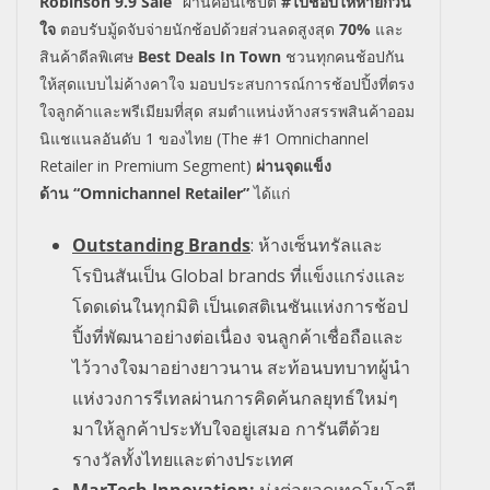
Robinson
9.9 Sale”
ผ่านคอนเซ็ปต์
#
ไปช้อปให้หายกวน
ใจ
ตอบรับมู้ดจับจ่ายนักช้อปด้วยส่วนลด
สูงสุด
70%
และ
สินค้าดีลพิเศษ
Best Deals In Town
ชวนทุกคนช้อปกัน
ให้
สุดแบบไม่ค้างคาใจ มอบประสบการณ์การช้อปปิ้งที่ตรง
ใจลูกค้าและพรีเมียมที่สุด สมตำแหน่งห้างสรรพสินค้าออม
นิแชแนลอันดับ 1 ของไทย (
The #
1
Omnichannel
Retailer in Premium Segment)
ผ่านจุดแข็ง
ด้าน
“Omnichannel Retailer”
ได้แก่
Outstanding Brands
:
ห้างเซ็นทรัลและ
โรบินสันเป็น
Global brands
ที่แข็งแกร่งและ
โดดเด่นในทุกมิติ เป็นเดสติเนชันแห่งการช้อป
ปิ้งที่พัฒนาอย่างต่อเนื่อง จนลูกค้าเชื่อถือและ
ไว้วางใจมาอย่างยาวนาน สะท้อนบทบาทผู้นำ
แห่งวงการรีเทลผ่านการคิดค้นกลยุทธ์ใหม่ๆ
มาให้ลูกค้าประทับใจอยู่เสมอ การันตีด้วย
รางวัลทั้งไทยและต่างประเทศ
MarTech
Innovation
:
มุ่งต่อยอดเทคโนโลยี