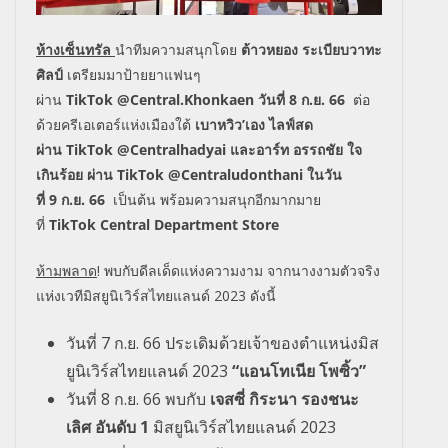
ห้างเซ็นทรัล
นำทีมความสนุกโดย
ต้าวหยอง ระเบียบวาทะ
ศิลป์
เตรียมมาป้ายยาแฟนๆ
ผ่าน
TikTok
@Central.Khonkaen
วันที่
8
ก
.
ย
. 66
ต่อ
ด้วยครีเอเตอร์แห่งเมืองใต้
เบาหวิว
’
เอง ไลฟ์สด
ผ่าน
TikTok
@Centralhadyai
และอาร์ท อรรถชัย ใจ
เกินร้อย ผ่าน
TikTok
@Centraludonthani
ในวัน
ที่
9
ก
.
ย
. 66
เป็นต้น พร้อมความสนุกอีกมากมาย
ที่
TikTok
Central Department Store
ห้ามพลาด
!
พบกับดีลเด็ดแห่งความงาม จากนางงามตัวจริง
แห่งเวทีมิสยูนิเวิร์สไทยแลนด์ 2023 ดังนี้
วันที่
7
ก
.
ย
. 66
ประเดิมด้วยเจ้าของตำแหน่งมิส
ยูนิเวิร์สไทยแลนด์ 2023
“แอนโทเนีย โพซิ้ว”
วันที่
8
ก
.
ย
. 66
พบกับ
เจสซี่ กิระนา รองชนะ
เลิศ อันดับ 1
มิสยูนิเวิร์สไทยแลนด์ 2023