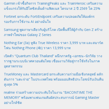
Garmin เข้าซื้อกิจการ TrainingPeaks และ TrainHeroic เสริมความ
แข็งแกร่งให้กับอีโคซิสเต็มด้านฟิตเนส ไตรมาส 2 ปี 2569 โต 25%
Fortinet ยกระดับ FortiEndpoint เสริมความปลอดภัยให้องค์กร
รองรับการใช้งาน AI อย่างมั่นใจ
Samsung พูดภาษาเดียวกับผู้บริโภค เปิดพื้นที่ให้ผู้กำกับ Gen Z สร้าง
ภาพจำใหม่ของ Galaxy Z Series
Nothing Ear (3a) หูฟัง True Wireless ราคา 3,999 บาท และสมาร์ต
โฟน Nothing Phone (4b) ราคา 13,999 บาท
เปิดตัว “Quantum Club Thailand” ผนึกภาครัฐ–เอกชน–นักวิจัย วาง
รากฐานระบบนิเวศควอนตัมไทย เชื่อมงานวิจัยสู่การใช้จริงในภาค
อุตสาหกรรม
TrueMoney และ Mastercard ยกระดับความร่วมมือเชิงกลยุทธ์ ผลัก
ดันการ “แตะจ่าย” ในประเทศไทย พร้อมมอบสิทธิประโยชน์รับเงินคืน
สูงสุด 5%
realme ร่วมสร้างความประทับใจในงาน “BACONTIME THE
MEMORY” พร้อมพาแฟนเกมสัมผัสประสบการณ์ Gaming Master
อย่างใกล้ชิด