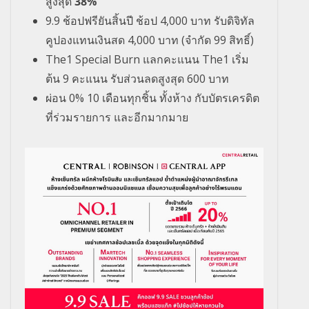
สูงสุด
38%
9.9
ช้อปฟรียันสิ้นปี ช้อป
4,000
บาท รับดิจิทัล
คูปองแทนเงินสด
4,000
บาท
(
จำกัด
99
สิทธิ์)
The1 Special Burn
แลกคะแนน
The1
เริ่ม
ต้น
9
คะแนน รับส่วนลดสูงสุด
600
บาท
ผ่อน
0% 10
เดือนทุกชิ้น ทั้งห้าง กับบัตรเครดิต
ที่ร่วมรายการ และอีกมากมาย