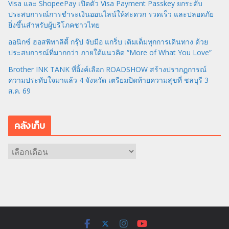
Visa และ ShopeePay เปิดตัว Visa Payment Passkey ยกระดับ
ประสบการณ์การชำระเงินออนไลน์ให้สะดวก รวดเร็ว และปลอดภัย
ยิ่งขึ้นสำหรับผู้บริโภคชาวไทย
ออนิกซ์ ฮอสพิทาลิตี้ กรุ๊ป จับมือ แกร็บ เติมเต็มทุกการเดินทาง ด้วย
ประสบการณ์ที่มากกว่า ภายใต้แนวคิด “More of What You Love”
Brother INK TANK ที่อิ้งค์เลือก ROADSHOW สร้างปรากฏการณ์
ความประทับใจมาแล้ว 4 จังหวัด เตรียมปิดท้ายความสุขที่ ชลบุรี 3
ส.ค. 69
คลังเก็บ
ค
ลั
ง
เ
ก็
บ