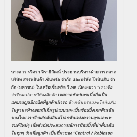
นางสาว รวิศรา จิราธิวัฒน์ ประธานบริหารฝ่ายการตลาด
บริษัท สรรพสินค้าเซ็นทรัล จํากัด และบริษัท โรบินสัน จํา
กัด (มหาชน) ในเครือเซ็นทรัล รีเทล
เปิดเผยว่า
“เราเชื่อ
ว่ารีเทลปลายปีต้องคึกคัก
เทศกาลช้อปเลขเบิ้ลถือเป็น
แคมเปญแม็กเน็ตที่ลูกค้าเฝ้ารอ
ห้างเซ็นทรัลและโรบินสัน
ในฐานะห้างออมนิเต็มรูปแบบและเป็นช้อปปิ้งเดสติเนชัน
ของไทย เราจึงผลักดันอินสไปเรชันแห่งความสุขและเท
รนด์ใหม่ๆ เพื่อส่งต่อประสบการณ์การช้อปปิ้งที่น่าตื่นเต้น
ในทุกๆ วันเพื่อลูกค้า
เป็นที่มาของ
“Central / Robinson