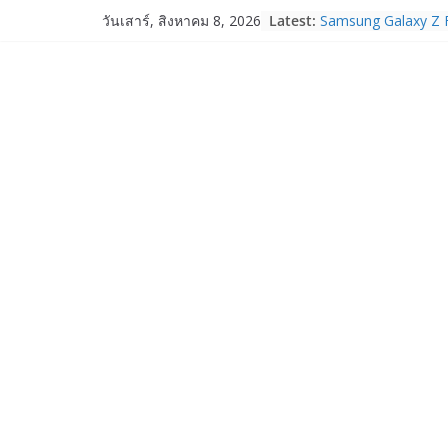
Skip
Latest:
Samsung Galaxy Z F
วันเสาร์, สิงหาคม 8, 2026
to
Fold8, Flip8, Watch
Watch9 ประกาศความส
content
จองทั่วโลกโตเกิน 3
HUAWEI Pura 90s Ser
True 5G ลดสูงสุด 1
สิทธิพิเศษครบครันทั
บริการหลังการขาย
TrueVisions ชวนคนไ
“เนเน่ รอยัล” บนเวทีโ
โมเมนต์สำคัญใน A
TALENT SEASON 2
realme เตรียมฉลอง
“828 Fan Festival 
เซ็ปต์ “Make Your P
OPPO Reno16 5G มา
12GB+512GB เปิดคอ
เพื่อนซี้ไอคอนิกคนล่
Edition เติมความน่า