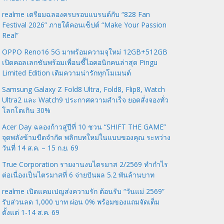
realme เตรียมฉลองครบรอบแบรนด์กับ “828 Fan
Festival 2026” ภายใต้คอนเซ็ปต์ “Make Your Passion
Real”
OPPO Reno16 5G มาพร้อมความจุใหม่ 12GB+512GB
เปิดคอลเลกชันพร้อมเพื่อนซี้ไอคอนิกคนล่าสุด Pingu
Limited Edition เติมความน่ารักทุกโมเมนต์
Samsung Galaxy Z Fold8 Ultra, Fold8, Flip8, Watch
Ultra2 และ Watch9 ประกาศความสำเร็จ ยอดสั่งจองทั่ว
โลกโตเกิน 30%
Acer Day ฉลองก้าวสู่ปีที่ 10 ชวน “SHIFT THE GAME”
จุดพลังข้ามขีดจำกัด พลิกบทใหม่ในแบบของคุณ ระหว่าง
วันที่ 14 ส.ค. – 15 ก.ย. 69
True Corporation รายงานงบไตรมาส 2/2569 ทำกำไร
ต่อเนื่องเป็นไตรมาสที่ 6 จ่ายปันผล 5.2 พันล้านบาท
realme เปิดแคมเปญส่งความรัก ต้อนรับ “วันแม่ 2569”
รับส่วนลด 1,000 บาท ผ่อน 0% พร้อมของแถมจัดเต็ม
ตั้งแต่ 1-14 ส.ค. 69