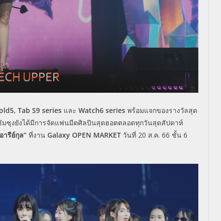
Fold
5
, Tab S
9
series
และ
Watch
6
series
พร้อมแจกของรางวัลสุด
ัมซุงยังได้มีการจัดแฟนมีตศิลปินสุดฮอตตลอดทุกวันสุดสัปดาห์
ารีย์กุล”
ที่งาน
Galaxy OPEN MARKET
วันที่ 20 ส.ค. 66 ชั้น 6