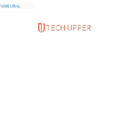
old8 Ultra,
 Ultra2 และ
ำเร็จ ยอดสั่ง
0%
ies 5G+ ซื้อกับ
9,400 บาท พร้อม
้งความบันเทิง และ
ทยส่งใจเชียร์
ลก ร่วมลุ้นทุก
MERICA’S GOT
1
ครบรอบแบรนด์กับ
2026” ภายใต้คอน
assion Real”
พร้อมความจุใหม่
ลเลกชันพร้อม
าสุด Pingu Limited
รักทุกโมเมนต์