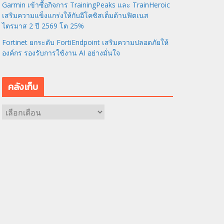
Garmin เข้าซื้อกิจการ TrainingPeaks และ TrainHeroic
เสริมความแข็งแกร่งให้กับอีโคซิสเต็มด้านฟิตเนส
ไตรมาส 2 ปี 2569 โต 25%
Fortinet ยกระดับ FortiEndpoint เสริมความปลอดภัยให้
องค์กร รองรับการใช้งาน AI อย่างมั่นใจ
คลังเก็บ
ค
ลั
ง
เ
ก็
บ