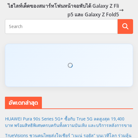
ไฮไลท์เด็ดของสมาร์ทโฟนหน้าจอพับได้ Galaxy Z Fli
p5 และ Galaxy Z Fold5
อัพเดทล่าสุด
HUAWEI Pura 90s Series 5G+ ซื้อกับ True 5G ลดสูงสุด 19,400
บาท พร้อมสิทธิพิเศษครบครันทั้งความบันเทิง และบริการหลังการขาย
TrueVisions ชวนคนไทยส่งใจเชียร์ “เนเน่ รอยัล” บนเวทีโลก ร่วมลุ้น