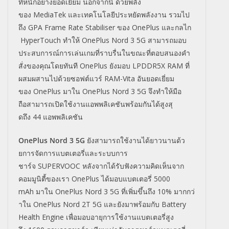
ที่
หนักอย่างยอดเยี่ยม นอกจากนี้ ด้วยพลัง
ของ
MediaTek
และเทคโนโ
ลยีประหยัดพลังงาน รวมไป
ถึง
GPA Frame Rate Stabiliser
ของ
OnePlus
และกลไก
HyperTouch
ทำให้
OnePlus Nord 3 5G
สามารถมอบ
ประสบการณ์การเล่
นเกมที่ราบรื่นในขณะที่
ตอบสนองคำ
สั่งของคุณโดยทันที
On
ePlus
ยังมอบ
LPDDR5X RAM
ที่
ผสมผสานไปด้วยซอฟต์แวร์
RAM-Vita
อันยอดเยี่ยม
ของ
OnePl
us
มาใน
OnePlus Nord 3 5G
จึงทำให้มือ
ถือสามารถเปิดใช้
งานแอพพลิเคชันพร้อมกันได้สูงสุ
ดถึง
44
แอพพลิเคชัน
OnePlus Nord 3 5G
ยังสามารถใช้งานได้ยาวนานด้
ว
ยการจัดการแบตเตอรี่
และระบบการ
ชาร์จ
SUPERVOOC
หลั
งจากได้รับฟังความคิดเห็
นจาก
คอมมูนิตี้ของเรา
OnePlus
ไ
ด้มอบแบตเตอรี่
5000
mAh
มาใน
OnePlus Nord 3 5G
ที่เพิ่มขึ้นถึง
10%
มากกว่
าใน
OnePlus Nord 2T 5G
และยังมาพร้อมกับ
Battery
Health Engine
เพื่อมอบอายุการใช้
งานแบตเตอรี่สูง