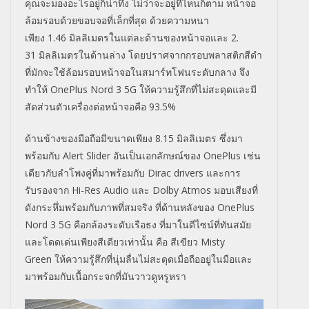
คุ
ณจะมองอะไรอยู่ก็น่าทึ่ง ไม่ว่าจะอยู่ที่ไหนก็ตาม หน้าจอ
ล้อมรอบด้วยขอบจอที่เล็
กที่สุด ด้วยความหนา
เพียง
1.46
มิลลิ
เมตรในแต่ละด้านของหน้าจอและ
2.
31
มิลลิเมตรในด้านล่าง โดยปราศจากกรอบพลาสติกสีดำ
ที่มั
กจะใช้ล้อมรอบหน้าจอในสมาร์
ทโฟนระดับกลาง จึง
ทำให้
OnePlus Nord 3 5G
ให้ความรู้สึกที่ไม่สะดุ
ดและมี
สัดส่วนตัวเครื่องต่อหน้
าจอคือ
93.5%
ด้านข้างของมือถือมีขนาดเพียง
8
.15
มิลลิเมตร ซึ่งมา
พร้อมกับ
Alert Slider
อันเป็นเอกลักษณ์ของ
One
Plus
เช่น
เดียวกับลำโพงคู่ที่
มาพร้อมกับ
Dirac drivers
และการ
รับรองจาก
Hi-Res Audio
และ
Dolby Atmos
มอบเสียงที่
ดังกระหึ่มพร้
อมกับภาพที่สมจริง ที่ด้านหลังของ
OnePlus
Nord 3
5G คือกล้องระดับเรือธง ที่มาในดีไซน์ที่ทันสมั
ย
และโดดเด่นเพียงสีเดียวเท่านั้
น คือ สีเขียว
Misty
Green
ให้ความรู้สึกที่นุ่มลื่
นไม่สะดุดเมื่อถืออยู่ในมื
อและ
มาพร้อมกับเนื้อกระจกที่มั
นวาวดูหรูหรา