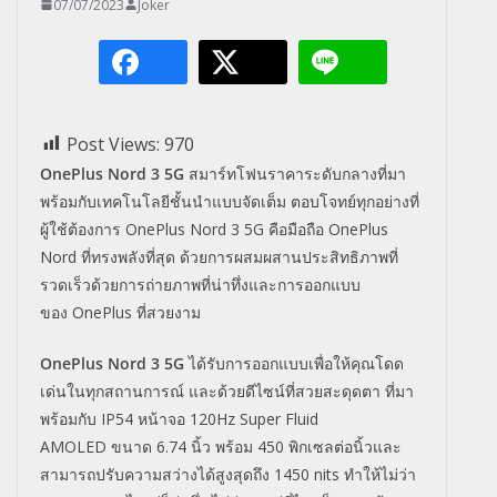
07/07/2023
Joker
Post Views:
970
OnePlus Nord 3 5G
สมาร์ทโฟนราคาระดับกลางที่
มา
พร้อมกับเทคโนโลยีชั้นนำแบบจั
ดเต็ม ตอบโจทย์ทุกอย่างที่
ผู้ใช้ต้
องการ
OnePlus Nord 3 5G
คือมือถือ
OnePlus
Nord
ที่ทรงพลังที่สุด ด้วยการผสมผสานประสิทธิภาพที่
รวดเร็วด้วยการถ่ายภาพที่น่าทึ่
งและการออกแบบ
ของ
OnePlus
ที่
สวยงาม
OnePlus Nord 3 5G
ได้รับการออกแบบเพื่อให้คุ
ณโดด
เด่นในทุกสถานการณ์ และด้วยดีไซน์ที่สวยสะดุดตา ที่มา
พร้อมกับ
IP54
หน้าจอ
120H
z Super Fluid
AMOLED
ขนาด
6.74
นิ้ว พร้อม
450
พิกเซลต่อนิ้
วและ
สามารถปรับความสว่างได้สู
งสุดถึง
1450 nits
ทำให้ไม่ว่า