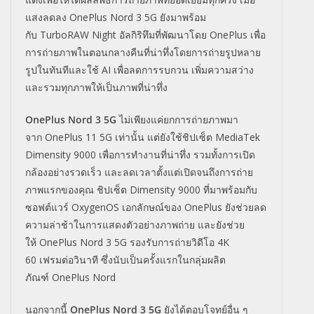
แสงลดลง
OnePlus Nord 3 5G
ยังมาพร้อม
กับ
TurboRAW Night
อัลกิริทึมที่พัฒนาโดย
On
ePlus
เพื่อ
การถ่
ายภาพในตอนกลางคืนที่น่าทึ่
งโดยการถ่ายรูปหลาย
รูปในทันที
และใช้
AI
เพื่อลดการรบกวน เพิ่มความสว่าง
และรวมทุกภาพให้
เป็นภาพที่น่าทึ่ง
OnePlus Nord 3 5G
ไม่เพียงแค่ยกการถ่
ายภาพมา
จาก
OnePlus 11 5G
เท่านั้น แต่ยังใช้ชิปเซ็ต
MediaTek
Dimensity 9000
เพื่อการทำงานที่น่าทึ่ง รวมทั้งการเปิด
กล้องอย่างรวดเร็
ว และลดเวลาตั้งแต่เปิดจนถึงการถ่
าย
ภาพแรกของคุณ ชิปเซ็ต
Dimensity 9000
ที่มาพร้อมกับ
ซอฟต์แวร์
Ox
ygenOS
เอกลักษณ์
ของ
OnePlus
ยั
งช่วยลด
ความล่าช้าในการแสดงตั
วอย่างภาพถ่าย และยังช่วย
ให้
OnePlus Nord 3 5G
รองรับการถ่ายวิดีโอ
4K
60
เฟรมต่อวินาที ซึ่งนับเป็นครั้งแรกในกลุ่มผลิ
ต
ภัณฑ์
OnePlus Nord
นอกจากนี้
OnePlus Nord 3 5G
ยังได้ตอบโจทย์อื่น ๆ