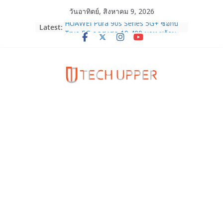
Skip
วันอาทิตย์, สิงหาคม 9, 2026
to
Latest:
HUAWEI Pura 90s Series 5G+ ซื้อกับ
content
True 5G ลดสูงสุด 19,400 บาท พร้อม
สิทธิพิเศษครบครันทั้งความบันเทิง และ
บริการหลังการขาย
TrueVisions ชวนคนไทยส่งใจเชียร์
“เนเน่ รอยัล” บนเวทีโลก ร่วมลุ้นทุก
โมเมนต์สำคัญใน AMERICA’S GOT
TALENT SEASON 21
realme เตรียมฉลองครบรอบแบรนด์กับ
“828 Fan Festival 2026” ภายใต้คอน
เซ็ปต์ “Make Your Passion Real”
OPPO Reno16 5G มาพร้อมความจุใหม่
12GB+512GB เปิดคอลเลกชันพร้อม
เพื่อนซี้ไอคอนิกคนล่าสุด Pingu Limited
Edition เติมความน่ารักทุกโมเมนต์
Samsung Galaxy Z Fold8 Ultra,
Fold8, Flip8, Watch Ultra2 และ
Watch9 ประกาศความสำเร็จ ยอดสั่ง
จองทั่วโลกโตเกิน 30%