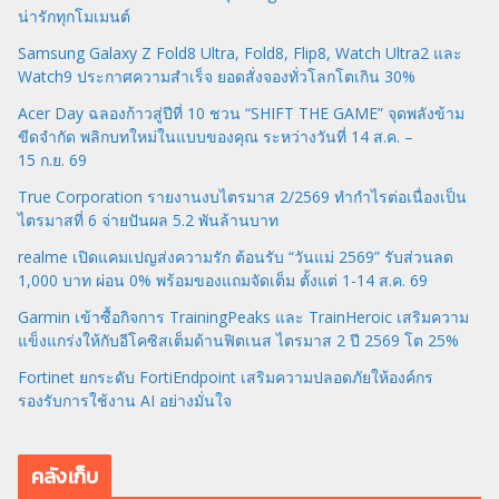
น่ารักทุกโมเมนต์
Samsung Galaxy Z Fold8 Ultra, Fold8, Flip8, Watch Ultra2 และ
Watch9 ประกาศความสำเร็จ ยอดสั่งจองทั่วโลกโตเกิน 30%
Acer Day ฉลองก้าวสู่ปีที่ 10 ชวน “SHIFT THE GAME” จุดพลังข้าม
ขีดจำกัด พลิกบทใหม่ในแบบของคุณ ระหว่างวันที่ 14 ส.ค. –
15 ก.ย. 69
True Corporation รายงานงบไตรมาส 2/2569 ทำกำไรต่อเนื่องเป็น
ไตรมาสที่ 6 จ่ายปันผล 5.2 พันล้านบาท
realme เปิดแคมเปญส่งความรัก ต้อนรับ “วันแม่ 2569” รับส่วนลด
1,000 บาท ผ่อน 0% พร้อมของแถมจัดเต็ม ตั้งแต่ 1-14 ส.ค. 69
Garmin เข้าซื้อกิจการ TrainingPeaks และ TrainHeroic เสริมความ
แข็งแกร่งให้กับอีโคซิสเต็มด้านฟิตเนส ไตรมาส 2 ปี 2569 โต 25%
Fortinet ยกระดับ FortiEndpoint เสริมความปลอดภัยให้องค์กร
รองรับการใช้งาน AI อย่างมั่นใจ
คลังเก็บ