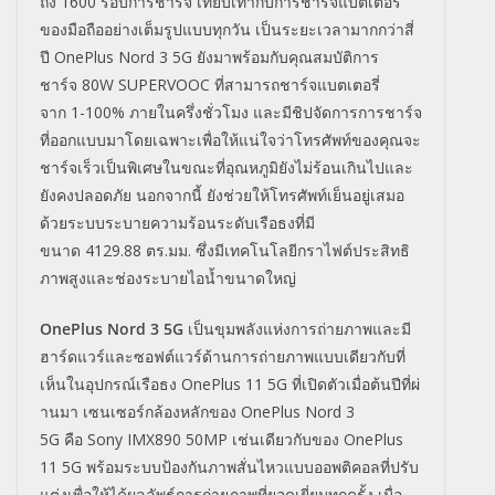
ถึง
1600
รอบการ
ชาร์จ เทียบเท่ากับการชาร์จแบตเตอรี่
ของมือถืออย่างเต็มรูปแบบทุกวัน เป็นระยะเวลามากกว่าสี่
ปี
OnePl
us Nord 3 5G
ยังมาพร้อมกับคุณสมบัติ
การ
ชาร์จ
80W SUPERVOOC
ที่สามารถชาร์
จแบตเตอรี่
จาก
1-100%
ภายในครึ่
งชั่วโมง และมีชิปจัดการการชาร์จ
ที่
ออกแบบมาโดยเฉพาะเพื่อให้แน่
ใจว่าโทรศัพท์ของคุณจะ
ชาร์จเร็
วเป็นพิเศษในขณะที่อุณหภูมิยั
งไม่ร้อนเกินไปและ
ยังคงปลอดภัย นอกจากนี้ ยังช่วยให้โทรศัพท์เย็นอยู่
เสมอ
ด้วยระบบระบายความร้อนระดั
บเรือธงที่มี
ขนาด
4129.88
ตร.
มม. ซึ่งมีเทคโนโลยีกราไฟต์ประสิทธิ
ภาพสูงและช่องระบายไอน้ำ
ขนาดใหญ่
OnePlus Nord 3 5G
เป็นขุมพลังแห่งการถ่
ายภาพและมี
ฮาร์ดแวร์และซอฟต์
แวร์ด้านการถ่ายภาพแบบเดียวกั
บที่
เห็นในอุปกรณ์เรือธง
OnePlu
s 11 5G
ที่เปิดตัวเมื่อต้นปีที่ผ่
านมา เซนเซอร์กล้องหลักของ
OnePlus Nord 3
5G
คือ
Sony IMX890 50
MP เช่นเดียวกับของ
OnePlus
11 5G
พร้อมระบบป้องกันภาพสั่
นไหวแบบออพติคอลที่ปรับ
แต่งเพื่
อให้ได้ผลลัพธ์การถ่ายภาพที่
ยอดเยี่ยมทุกครั้ง เมื่อ