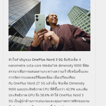
หัวใจสำคัญของ
OnePlus Nord 3 5G
คือชิปเซ็ต
4
nanometre octa-core MediaTek dimensity 9000
ที่คัด
สรรมาเพื่
อการผสมผสานระหว่างความเร็วที่
เหนือชั้นและ
การจัดการแบตเตอรี่
ที่ยอดเยี่ยม เมื่อเปรียบเทียบ
กับ
OnePlus Nord 2T 5G
แล้วนั้น ชิปเซ็ต
Dimensity
9000
มอบประสิทธิภาพ
CPU
ที่ดี
ขึ้นกว่า
42.9%
และเพิ่ม
ประสิ
ทธิภาพ
GPU
ถึง
58.6%
ทำให้
One
Plus Nord 3
5G
เป็นผู้นำด้านการเล่
นเกมและคุณภาพกราฟฟิกของเกม