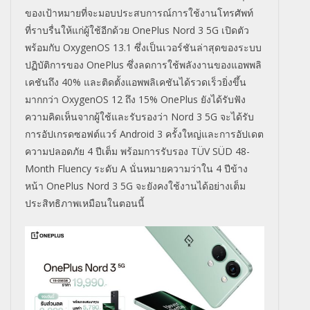
ของเป้าหมายที่จะมอบประสบการณ์
การใช้งานโทรศัพท์
ที่ราบรื่นให้
แก่ผู้ใช้อีกด้วย
OnePlus Nord 3 5G
เปิดตัว
พร้อมกับ
OxygenOS 13.1
ซึ่งเป็นเวอร์ชันล่าสุ
ดของระบบ
ปฏิบัติการของ
OnePlus
ซึ่งลดการใช้พลังงานของแอพพลิ
เคชันถึง
40%
และติดตั้งแอพพลิ
เคชันได้รวดเร็วยิ่งขึ้น
มากกว่า
OxygenOS 12
ถึง
15% OnePlus
ยังได้รับฟัง
ความคิดเห็
นจากผู้ใช้และรับรองว่า
Nord 3 5G
จะได้รับ
การอัปเกรดซอฟต์แวร์
Android
3
ครั้งใหญ่และการอั
ปเดต
ความปลอดภัย
4
ปีเต็ม พร้อมการรับรอง
TÜV SÜD 48-
Month Fluency
ระดับ
A
นั่นหมายความว่
าใน
4
ปีข้าง
หน้า
OnePlus Nord 3 5G
จะยังคงใช้งานได้อย่างเต็
ม
ประสิทธิภาพเหมือนในตอนนี้