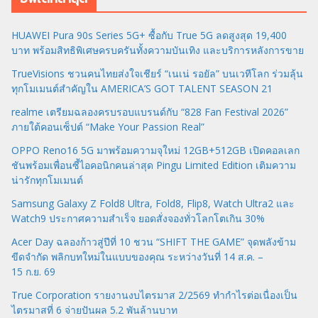
HUAWEI Pura 90s Series 5G+ ซื้อกับ True 5G ลดสูงสุด 19,400
บาท พร้อมสิทธิพิเศษครบครันทั้งความบันเทิง และบริการหลังการขาย
TrueVisions ชวนคนไทยส่งใจเชียร์ “เนเน่ รอยัล” บนเวทีโลก ร่วมลุ้น
ทุกโมเมนต์สำคัญใน AMERICA’S GOT TALENT SEASON 21
realme เตรียมฉลองครบรอบแบรนด์กับ “828 Fan Festival 2026”
ภายใต้คอนเซ็ปต์ “Make Your Passion Real”
OPPO Reno16 5G มาพร้อมความจุใหม่ 12GB+512GB เปิดคอลเลก
ชันพร้อมเพื่อนซี้ไอคอนิกคนล่าสุด Pingu Limited Edition เติมความ
น่ารักทุกโมเมนต์
Samsung Galaxy Z Fold8 Ultra, Fold8, Flip8, Watch Ultra2 และ
Watch9 ประกาศความสำเร็จ ยอดสั่งจองทั่วโลกโตเกิน 30%
Acer Day ฉลองก้าวสู่ปีที่ 10 ชวน “SHIFT THE GAME” จุดพลังข้าม
ขีดจำกัด พลิกบทใหม่ในแบบของคุณ ระหว่างวันที่ 14 ส.ค. –
15 ก.ย. 69
True Corporation รายงานงบไตรมาส 2/2569 ทำกำไรต่อเนื่องเป็น
ไตรมาสที่ 6 จ่ายปันผล 5.2 พันล้านบาท