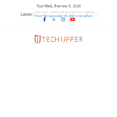
Skip
วันอาทิตย์, สิงหาคม 9, 2026
to
HUAWEI Pura 90s Series 5G+ ซื้อกับ
Latest:
content
True 5G ลดสูงสุด 19,400 บาท พร้อม
สิทธิพิเศษครบครันทั้งความบันเทิง และ
บริการหลังการขาย
TrueVisions ชวนคนไทยส่งใจเชียร์
“เนเน่ รอยัล” บนเวทีโลก ร่วมลุ้นทุก
โมเมนต์สำคัญใน AMERICA’S GOT
TALENT SEASON 21
realme เตรียมฉลองครบรอบแบรนด์กับ
“828 Fan Festival 2026” ภายใต้คอน
เซ็ปต์ “Make Your Passion Real”
OPPO Reno16 5G มาพร้อมความจุใหม่
12GB+512GB เปิดคอลเลกชันพร้อม
เพื่อนซี้ไอคอนิกคนล่าสุด Pingu Limited
Edition เติมความน่ารักทุกโมเมนต์
Samsung Galaxy Z Fold8 Ultra,
Fold8, Flip8, Watch Ultra2 และ
Watch9 ประกาศความสำเร็จ ยอดสั่ง
จองทั่วโลกโตเกิน 30%