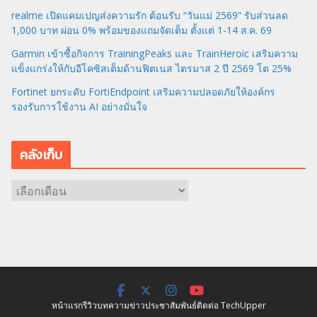
realme เปิดแคมเปญส่งความรัก ต้อนรับ “วันแม่ 2569” รับส่วนลด
1,000 บาท ผ่อน 0% พร้อมของแถมจัดเต็ม ตั้งแต่ 1-14 ส.ค. 69
Garmin เข้าซื้อกิจการ TrainingPeaks และ TrainHeroic เสริมความ
แข็งแกร่งให้กับอีโคซิสเต็มด้านฟิตเนส ไตรมาส 2 ปี 2569 โต 25%
Fortinet ยกระดับ FortiEndpoint เสริมความปลอดภัยให้องค์กร
รองรับการใช้งาน AI อย่างมั่นใจ
คลังเก็บ
ค
ลั
ง
เ
ก็
บ
หน้าแรก
รีวิว
บทความ
ข่าว
ประชาสัมพันธ์
ติดต่อ TechUpper