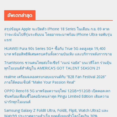
อัพเดทล่าสุด
สรุปข้อมูล Apple จะเปิดตัว iPhone 18 Series ในเดือน ก.ย. 69 คาด
ว่าจะเน้นไปที่รุ่นระดับบน โดยอาจจะมาพร้อม iPhone Ultra จอพับรุ่น
แรก!
HUAWEI Pura 90s Series 5G+ ซื้อกับ True 5G ลดสูงสุด 19,400
บาท พร้อมสิทธิพิเศษครบครันทั้งความบันเทิง และบริการหลังการขาย
TrueVisions ชวนคนไทยส่งใจเชียร์ “เนเน่ รอยัล” บนเวทีโลก ร่วมลุ้น
ทุกโมเมนต์สำคัญใน AMERICA’S GOT TALENT SEASON 21
realme เตรียมฉลองครบรอบแบรนด์กับ “828 Fan Festival 2026”
ภายใต้คอนเซ็ปต์ “Make Your Passion Real”
OPPO Reno16 5G มาพร้อมความจุใหม่ 12GB+512GB เปิดคอลเลก
ชันพร้อมเพื่อนซี้ไอคอนิกคนล่าสุด Pingu Limited Edition เติมความ
น่ารักทุกโมเมนต์
Samsung Galaxy Z Fold8 Ultra, Fold8, Flip8, Watch Ultra2 และ
Watch9 ประกาศความสำเร็จ ยอดสั่งจองทั่วโลกโตเกิน 30%