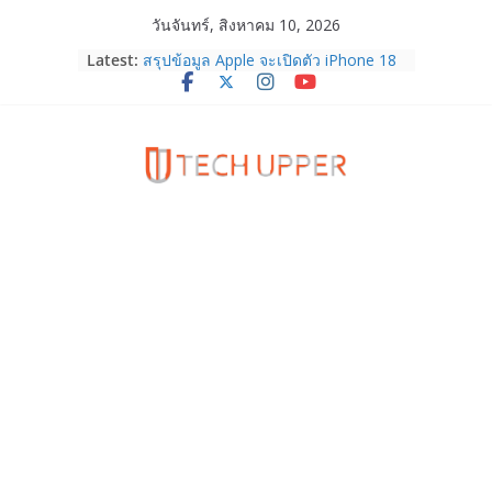
Skip
วันจันทร์, สิงหาคม 10, 2026
to
Latest:
สรุปข้อมูล Apple จะเปิดตัว iPhone 18
content
Series ในเดือน ก.ย. 69 คาดว่าจะเน้น
ไปที่รุ่นระดับบน โดยอาจจะมาพร้อม
iPhone Ultra จอพับรุ่นแรก!
HUAWEI Pura 90s Series 5G+ ซื้อกับ
True 5G ลดสูงสุด 19,400 บาท พร้อม
สิทธิพิเศษครบครันทั้งความบันเทิง และ
บริการหลังการขาย
TrueVisions ชวนคนไทยส่งใจเชียร์
“เนเน่ รอยัล” บนเวทีโลก ร่วมลุ้นทุก
โมเมนต์สำคัญใน AMERICA’S GOT
TALENT SEASON 21
realme เตรียมฉลองครบรอบแบรนด์กับ
“828 Fan Festival 2026” ภายใต้คอน
เซ็ปต์ “Make Your Passion Real”
OPPO Reno16 5G มาพร้อมความจุใหม่
12GB+512GB เปิดคอลเลกชันพร้อม
เพื่อนซี้ไอคอนิกคนล่าสุด Pingu Limited
Edition เติมความน่ารักทุกโมเมนต์