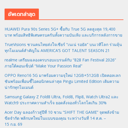
อัพเดทล่าสุด
HUAWEI Pura 90s Series 5G+ ซื้อกับ True 5G ลดสูงสุด 19,400
บาท พร้อมสิทธิพิเศษครบครันทั้งความบันเทิง และบริการหลังการขาย
TrueVisions ชวนคนไทยส่งใจเชียร์ “เนเน่ รอยัล” บนเวทีโลก ร่วมลุ้น
ทุกโมเมนต์สำคัญใน AMERICA’S GOT TALENT SEASON 21
realme เตรียมฉลองครบรอบแบรนด์กับ “828 Fan Festival 2026”
ภายใต้คอนเซ็ปต์ “Make Your Passion Real”
OPPO Reno16 5G มาพร้อมความจุใหม่ 12GB+512GB เปิดคอลเลก
ชันพร้อมเพื่อนซี้ไอคอนิกคนล่าสุด Pingu Limited Edition เติมความ
น่ารักทุกโมเมนต์
Samsung Galaxy Z Fold8 Ultra, Fold8, Flip8, Watch Ultra2 และ
Watch9 ประกาศความสำเร็จ ยอดสั่งจองทั่วโลกโตเกิน 30%
Acer Day ฉลองก้าวสู่ปีที่ 10 ชวน “SHIFT THE GAME” จุดพลังข้าม
ขีดจำกัด พลิกบทใหม่ในแบบของคุณ ระหว่างวันที่ 14 ส.ค. –
15 ก.ย. 69