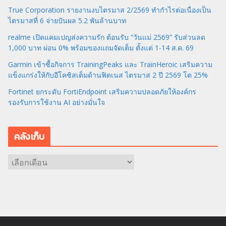
True Corporation รายงานงบไตรมาส 2/2569 ทำกำไรต่อเนื่องเป็น
ไตรมาสที่ 6 จ่ายปันผล 5.2 พันล้านบาท
realme เปิดแคมเปญส่งความรัก ต้อนรับ “วันแม่ 2569” รับส่วนลด
1,000 บาท ผ่อน 0% พร้อมของแถมจัดเต็ม ตั้งแต่ 1-14 ส.ค. 69
Garmin เข้าซื้อกิจการ TrainingPeaks และ TrainHeroic เสริมความ
แข็งแกร่งให้กับอีโคซิสเต็มด้านฟิตเนส ไตรมาส 2 ปี 2569 โต 25%
Fortinet ยกระดับ FortiEndpoint เสริมความปลอดภัยให้องค์กร
รองรับการใช้งาน AI อย่างมั่นใจ
คลังเก็บ
ค
ลั
ง
เ
ก็
บ