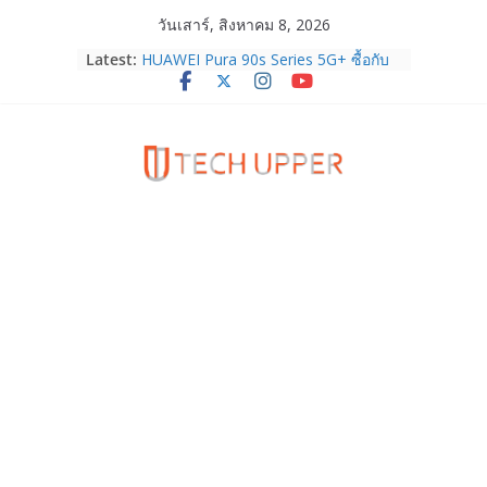
Skip
วันเสาร์, สิงหาคม 8, 2026
to
Latest:
HUAWEI Pura 90s Series 5G+ ซื้อกับ
content
True 5G ลดสูงสุด 19,400 บาท พร้อม
สิทธิพิเศษครบครันทั้งความบันเทิง และ
บริการหลังการขาย
TrueVisions ชวนคนไทยส่งใจเชียร์
“เนเน่ รอยัล” บนเวทีโลก ร่วมลุ้นทุก
โมเมนต์สำคัญใน AMERICA’S GOT
TALENT SEASON 21
realme เตรียมฉลองครบรอบแบรนด์กับ
“828 Fan Festival 2026” ภายใต้คอน
เซ็ปต์ “Make Your Passion Real”
OPPO Reno16 5G มาพร้อมความจุใหม่
12GB+512GB เปิดคอลเลกชันพร้อม
เพื่อนซี้ไอคอนิกคนล่าสุด Pingu Limited
Edition เติมความน่ารักทุกโมเมนต์
Samsung Galaxy Z Fold8 Ultra,
Fold8, Flip8, Watch Ultra2 และ
Watch9 ประกาศความสำเร็จ ยอดสั่ง
จองทั่วโลกโตเกิน 30%