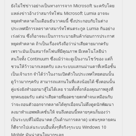
ยังไม่ใช่ข่าวอย่างเป็นทางการจาก Microsoft นะครับโดย
แหล่งข่าวอ้างว่าสมาร์ทโฟน Microsoft Lumia อาจจะ
หยุดทำตลาดในเดือนธันวาคมนี้ ซึ่งประกอบกับในต่าง
ประเทศมีการลดราคาสมาร์ทโฟนตระกูล Lumia กันอย่าง
เร่งด่วน ซึ่งก็อาจจะเป็นการระบายสินค้าก่อนการประกาศ
หยุดทำตลาด ถ้าเป็นเรื่องจริงถือว่าน่าเสียดายมากครับ
เพราะมันเป็นสมาร์ทโฟนที่มีคุณภาพ มีเทคโนโลยีน่า
สนใจทั้ง Continuum ซึ่งแม้ว่าจะดูเป็นงานโชว์ของ แต่ก็
ชวนให้ว้าวมากเลยครับ และระบบแสกนม่านตาที่เหนือชั้น
เป็นเจ้าแรก จำได้ว่าในงานเปิดตัวในประเทศไทยตอนนั้น
ดูว้าวมากๆครับ สามารถแสกนในที่แสงน้อยได้ ซึ่งตอนนั้น
คู่แข่งยังทำออกมาสู้ไม่ได้เลย รวมทั้งทั้งกล้องคุณภาพสูงที่
ทุกคนยอมรับ แต่น่าเสียดายที่ยอดขายตกต่ำจนเหมือนกับ
ว่าจะถอนตัวออกจากตลาดได้ทุกเมื่อจนไม่ดึงดูดนักพัฒนา
ลงมาทำแอพพลิเคชั่นให้ จนถึงตอนนี้หลายๆคนก็มองว่า
เป็นระบบที่ไม่มีอนาคต (ในด้านการตลาด) แฟนๆหลายคน
ก็ตีจากไปเล่นระบบอื่นทั้งๆที่จริงๆระบบ Windows 10
Mobile มันน่าสนใจมากๆเลย