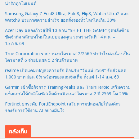
น่ารักทุกโมเมนต์
Samsung Galaxy Z Fold8 Ultra, Fold8, Flip8, Watch Ultra2 และ
Watch9 ประกาศความสำเร็จ ยอดสั่งจองทั่วโลกโตเกิน 30%
Acer Day ฉลองก้าวสู่ปีที่ 10 ชวน “SHIFT THE GAME” จุดพลังข้าม
ขีดจำกัด พลิกบทใหม่ในแบบของคุณ ระหว่างวันที่ 14 ส.ค. –
15 ก.ย. 69
True Corporation รายงานงบไตรมาส 2/2569 ทำกำไรต่อเนื่องเป็น
ไตรมาสที่ 6 จ่ายปันผล 5.2 พันล้านบาท
realme เปิดแคมเปญส่งความรัก ต้อนรับ “วันแม่ 2569” รับส่วนลด
1,000 บาท ผ่อน 0% พร้อมของแถมจัดเต็ม ตั้งแต่ 1-14 ส.ค. 69
Garmin เข้าซื้อกิจการ TrainingPeaks และ TrainHeroic เสริมความ
แข็งแกร่งให้กับอีโคซิสเต็มด้านฟิตเนส ไตรมาส 2 ปี 2569 โต 25%
Fortinet ยกระดับ FortiEndpoint เสริมความปลอดภัยให้องค์กร
รองรับการใช้งาน AI อย่างมั่นใจ
คลังเก็บ