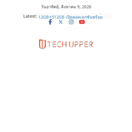
Skip
วันอาทิตย์, สิงหาคม 9, 2026
to
OPPO Reno16 5G มาพร้อมความจุใหม่
Latest:
12GB+512GB เปิดคอลเลกชันพร้อม
content
เพื่อนซี้ไอคอนิกคนล่าสุด Pingu Limited
Edition เติมความน่ารักทุกโมเมนต์
Samsung Galaxy Z Fold8 Ultra,
Fold8, Flip8, Watch Ultra2 และ
Watch9 ประกาศความสำเร็จ ยอดสั่ง
จองทั่วโลกโตเกิน 30%
HUAWEI Pura 90s Series 5G+ ซื้อกับ
True 5G ลดสูงสุด 19,400 บาท พร้อม
สิทธิพิเศษครบครันทั้งความบันเทิง และ
บริการหลังการขาย
TrueVisions ชวนคนไทยส่งใจเชียร์
“เนเน่ รอยัล” บนเวทีโลก ร่วมลุ้นทุก
โมเมนต์สำคัญใน AMERICA’S GOT
TALENT SEASON 21
realme เตรียมฉลองครบรอบแบรนด์กับ
“828 Fan Festival 2026” ภายใต้คอน
เซ็ปต์ “Make Your Passion Real”