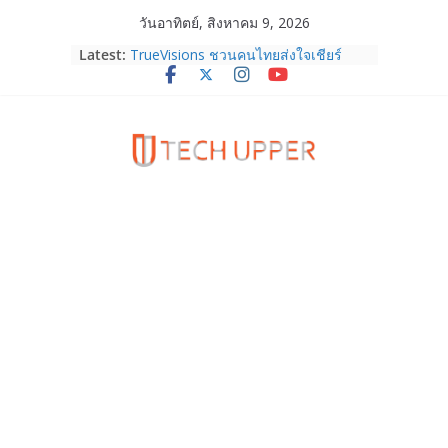
Skip
วันอาทิตย์, สิงหาคม 9, 2026
to
Latest:
TrueVisions ชวนคนไทยส่งใจเชียร์
content
“เนเน่ รอยัล” บนเวทีโลก ร่วมลุ้นทุก
โมเมนต์สำคัญใน AMERICA’S GOT
TALENT SEASON 21
realme เตรียมฉลองครบรอบแบรนด์กับ
“828 Fan Festival 2026” ภายใต้คอน
เซ็ปต์ “Make Your Passion Real”
OPPO Reno16 5G มาพร้อมความจุใหม่
12GB+512GB เปิดคอลเลกชันพร้อม
เพื่อนซี้ไอคอนิกคนล่าสุด Pingu Limited
Edition เติมความน่ารักทุกโมเมนต์
Samsung Galaxy Z Fold8 Ultra,
Fold8, Flip8, Watch Ultra2 และ
Watch9 ประกาศความสำเร็จ ยอดสั่ง
จองทั่วโลกโตเกิน 30%
HUAWEI Pura 90s Series 5G+ ซื้อกับ
True 5G ลดสูงสุด 19,400 บาท พร้อม
สิทธิพิเศษครบครันทั้งความบันเทิง และ
บริการหลังการขาย