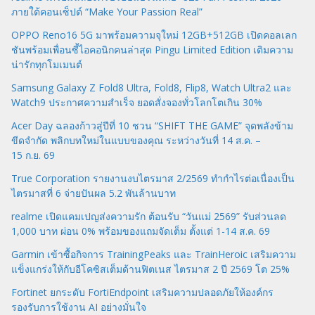
ภายใต้คอนเซ็ปต์ “Make Your Passion Real”
OPPO Reno16 5G มาพร้อมความจุใหม่ 12GB+512GB เปิดคอลเลก
ชันพร้อมเพื่อนซี้ไอคอนิกคนล่าสุด Pingu Limited Edition เติมความ
น่ารักทุกโมเมนต์
Samsung Galaxy Z Fold8 Ultra, Fold8, Flip8, Watch Ultra2 และ
Watch9 ประกาศความสำเร็จ ยอดสั่งจองทั่วโลกโตเกิน 30%
Acer Day ฉลองก้าวสู่ปีที่ 10 ชวน “SHIFT THE GAME” จุดพลังข้าม
ขีดจำกัด พลิกบทใหม่ในแบบของคุณ ระหว่างวันที่ 14 ส.ค. –
15 ก.ย. 69
True Corporation รายงานงบไตรมาส 2/2569 ทำกำไรต่อเนื่องเป็น
ไตรมาสที่ 6 จ่ายปันผล 5.2 พันล้านบาท
realme เปิดแคมเปญส่งความรัก ต้อนรับ “วันแม่ 2569” รับส่วนลด
1,000 บาท ผ่อน 0% พร้อมของแถมจัดเต็ม ตั้งแต่ 1-14 ส.ค. 69
Garmin เข้าซื้อกิจการ TrainingPeaks และ TrainHeroic เสริมความ
แข็งแกร่งให้กับอีโคซิสเต็มด้านฟิตเนส ไตรมาส 2 ปี 2569 โต 25%
Fortinet ยกระดับ FortiEndpoint เสริมความปลอดภัยให้องค์กร
รองรับการใช้งาน AI อย่างมั่นใจ