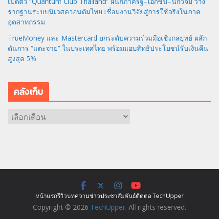
เปิดตัว “Quantum Club Thailand” ผนึกภาครัฐ–เอกชน–นักวิจัย วาง
รากฐานระบบนิเวศควอนตัมไทย เชื่อมงานวิจัยสู่การใช้จริงในภาค
อุตสาหกรรม
TrueMoney และ Mastercard ยกระดับความร่วมมือเชิงกลยุทธ์ ผลัก
ดันการ “แตะจ่าย” ในประเทศไทย พร้อมมอบสิทธิประโยชน์รับเงินคืน
สูงสุด 5%
คลังเก็บ
ค
ลั
ง
เ
ก็
บ
หน้าแรก
รีวิว
บทความ
ข่าว
ประชาสัมพันธ์
ติดต่อ TechUpper
Copyright © 2026
TechUpper
. All rights reserved.