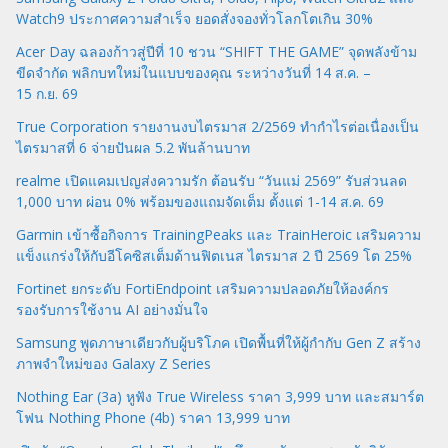
Watch9 ประกาศความสำเร็จ ยอดสั่งจองทั่วโลกโตเกิน 30%
Acer Day ฉลองก้าวสู่ปีที่ 10 ชวน “SHIFT THE GAME” จุดพลังข้าม
ขีดจำกัด พลิกบทใหม่ในแบบของคุณ ระหว่างวันที่ 14 ส.ค. –
15 ก.ย. 69
True Corporation รายงานงบไตรมาส 2/2569 ทำกำไรต่อเนื่องเป็น
ไตรมาสที่ 6 จ่ายปันผล 5.2 พันล้านบาท
realme เปิดแคมเปญส่งความรัก ต้อนรับ “วันแม่ 2569” รับส่วนลด
1,000 บาท ผ่อน 0% พร้อมของแถมจัดเต็ม ตั้งแต่ 1-14 ส.ค. 69
Garmin เข้าซื้อกิจการ TrainingPeaks และ TrainHeroic เสริมความ
แข็งแกร่งให้กับอีโคซิสเต็มด้านฟิตเนส ไตรมาส 2 ปี 2569 โต 25%
Fortinet ยกระดับ FortiEndpoint เสริมความปลอดภัยให้องค์กร
รองรับการใช้งาน AI อย่างมั่นใจ
Samsung พูดภาษาเดียวกับผู้บริโภค เปิดพื้นที่ให้ผู้กำกับ Gen Z สร้าง
ภาพจำใหม่ของ Galaxy Z Series
Nothing Ear (3a) หูฟัง True Wireless ราคา 3,999 บาท และสมาร์ต
โฟน Nothing Phone (4b) ราคา 13,999 บาท