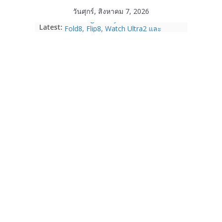
Skip
วันศุกร์, สิงหาคม 7, 2026
to
Samsung Galaxy Z Fold8 Ultra,
Latest:
content
Fold8, Flip8, Watch Ultra2 และ
Watch9 ประกาศความสำเร็จ ยอดสั่ง
จองทั่วโลกโตเกิน 30%
Acer Day ฉลองก้าวสู่ปีที่ 10 ชวน
“SHIFT THE GAME” จุดพลังข้ามขีด
จำกัด พลิกบทใหม่ในแบบของคุณ
ระหว่างวันที่ 14 ส.ค. – 15 ก.ย. 69
True Corporation รายงานงบไตรมาส
2/2569 ทำกำไรต่อเนื่องเป็นไตรมาสที่ 6
จ่ายปันผล 5.2 พันล้านบาท
realme เปิดแคมเปญส่งความรัก ต้อนรับ
“วันแม่ 2569” รับส่วนลด 1,000 บาท
ผ่อน 0% พร้อมของแถมจัดเต็ม ตั้งแต่ 1-
14 ส.ค. 69
Garmin เข้าซื้อกิจการ TrainingPeaks
และ TrainHeroic เสริมความแข็งแกร่ง
ให้กับอีโคซิสเต็มด้านฟิตเนส ไตรมาส 2
ปี 2569 โต 25%