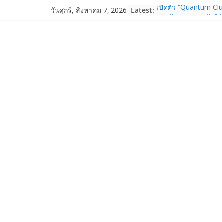
Skip
Latest:
เปิดตัว “Quantum Clu
วันศุกร์, สิงหาคม 7, 2026
to
ภาครัฐ–เอกชน–นักวิ
ระบบนิเวศควอนตัมไทย 
content
การใช้จริงในภาคอุต
Garmin เข้าซื้อกิจกา
และ TrainHeroic เสร
ให้กับอีโคซิสเต็มด้า
ปี 2569 โต 25%
Fortinet ยกระดับ For
ความปลอดภัยให้องค์ก
งาน AI อย่างมั่นใจ
Samsung พูดภาษาเดีย
เปิดพื้นที่ให้ผู้กำกับ
ใหม่ของ Galaxy Z Se
Nothing Ear (3a) หูฟั
ราคา 3,999 บาท แล
Nothing Phone (4b)
บาท