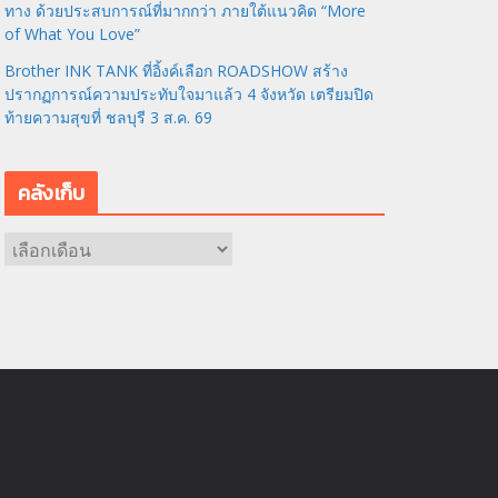
ทาง ด้วยประสบการณ์ที่มากกว่า ภายใต้แนวคิด “More
of What You Love”
Brother INK TANK ที่อิ้งค์เลือก ROADSHOW สร้าง
ปรากฏการณ์ความประทับใจมาแล้ว 4 จังหวัด เตรียมปิด
ท้ายความสุขที่ ชลบุรี 3 ส.ค. 69
คลังเก็บ
ค
ลั
ง
เ
ก็
บ