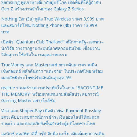
Samsung พูดภาษาเดียวกับผู้บริโภค เปิดพื้นที่ให้ผู้กำกับ
Gen Z สร้างภาพจำใหม่ของ Galaxy Z Series
Nothing Ear (3a) หูฟัง True Wireless ราคา 3,999 บาท
และสมาร์ตโฟน Nothing Phone (4b) ราคา 13,999
บาท
เปิดตัว “Quantum Club Thailand” ผนึกภาครัฐ–เอกชน–
นักวิจัย วางรากฐานระบบนิเวศควอนตัมไทย เชื่อมงาน
วิจัยสู่การใช้จริงในภาคอุตสาหกรรม
TrueMoney และ Mastercard ยกระดับความร่วมมือ
เชิงกลยุทธ์ ผลักดันการ “แตะจ่าย” ในประเทศไทย พร้อม
มอบสิทธิประโยชน์รับเงินคืนสูงสุด 5%
realme ร่วมสร้างความประทับใจในงาน “BACONTIME
THE MEMORY” พร้อมพาแฟนเกมสัมผัสประสบการณ์
Gaming Master อย่างใกล้ชิด
Visa และ ShopeePay เปิดตัว Visa Payment Passkey
ยกระดับประสบการณ์การชำระเงินออนไลน์ให้สะดวก
รวดเร็ว และปลอดภัยยิ่งขึ้นสำหรับผู้บริโภคชาวไทย
ออนิกซ์ ฮอสพิทาลิตี้ กรุ๊ป จับมือ แกร็บ เติมเต็มทุกการเดิน