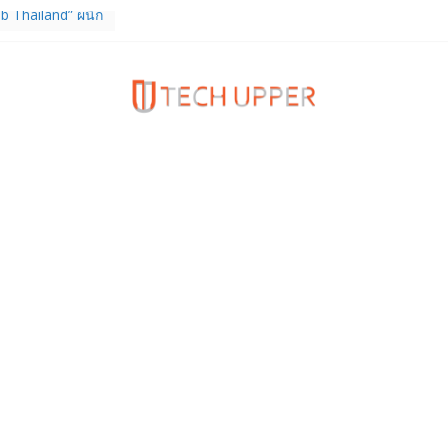
b Thailand” ผนึก
จัย วางรากฐาน
เชื่อมงานวิจัยสู่
สาหกรรม
ร TrainingPeaks
ิมความแข็งแกร่ง
นฟิตเนส ไตรมาส 2
tiEndpoint เสริม
ร รองรับการใช้
วกับผู้บริโภค
 Gen Z สร้างภาพจำ
ries
ง True Wireless
ะสมาร์ตโฟน
 ราคา 13,999