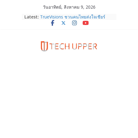
Skip
วันอาทิตย์, สิงหาคม 9, 2026
to
Latest:
TrueVisions ชวนคนไทยส่งใจเชียร์
content
“เนเน่ รอยัล” บนเวทีโลก ร่วมลุ้นทุก
โมเมนต์สำคัญใน AMERICA’S GOT
TALENT SEASON 21
realme เตรียมฉลองครบรอบแบรนด์กับ
“828 Fan Festival 2026” ภายใต้คอน
เซ็ปต์ “Make Your Passion Real”
OPPO Reno16 5G มาพร้อมความจุใหม่
12GB+512GB เปิดคอลเลกชันพร้อม
เพื่อนซี้ไอคอนิกคนล่าสุด Pingu Limited
Edition เติมความน่ารักทุกโมเมนต์
Samsung Galaxy Z Fold8 Ultra,
Fold8, Flip8, Watch Ultra2 และ
Watch9 ประกาศความสำเร็จ ยอดสั่ง
จองทั่วโลกโตเกิน 30%
HUAWEI Pura 90s Series 5G+ ซื้อกับ
True 5G ลดสูงสุด 19,400 บาท พร้อม
สิทธิพิเศษครบครันทั้งความบันเทิง และ
บริการหลังการขาย