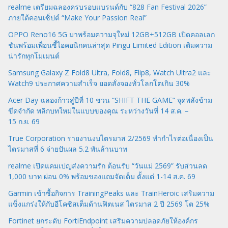
realme เตรียมฉลองครบรอบแบรนด์กับ “828 Fan Festival 2026”
ภายใต้คอนเซ็ปต์ “Make Your Passion Real”
OPPO Reno16 5G มาพร้อมความจุใหม่ 12GB+512GB เปิดคอลเลก
ชันพร้อมเพื่อนซี้ไอคอนิกคนล่าสุด Pingu Limited Edition เติมความ
น่ารักทุกโมเมนต์
Samsung Galaxy Z Fold8 Ultra, Fold8, Flip8, Watch Ultra2 และ
Watch9 ประกาศความสำเร็จ ยอดสั่งจองทั่วโลกโตเกิน 30%
Acer Day ฉลองก้าวสู่ปีที่ 10 ชวน “SHIFT THE GAME” จุดพลังข้าม
ขีดจำกัด พลิกบทใหม่ในแบบของคุณ ระหว่างวันที่ 14 ส.ค. –
15 ก.ย. 69
True Corporation รายงานงบไตรมาส 2/2569 ทำกำไรต่อเนื่องเป็น
ไตรมาสที่ 6 จ่ายปันผล 5.2 พันล้านบาท
realme เปิดแคมเปญส่งความรัก ต้อนรับ “วันแม่ 2569” รับส่วนลด
1,000 บาท ผ่อน 0% พร้อมของแถมจัดเต็ม ตั้งแต่ 1-14 ส.ค. 69
Garmin เข้าซื้อกิจการ TrainingPeaks และ TrainHeroic เสริมความ
แข็งแกร่งให้กับอีโคซิสเต็มด้านฟิตเนส ไตรมาส 2 ปี 2569 โต 25%
Fortinet ยกระดับ FortiEndpoint เสริมความปลอดภัยให้องค์กร