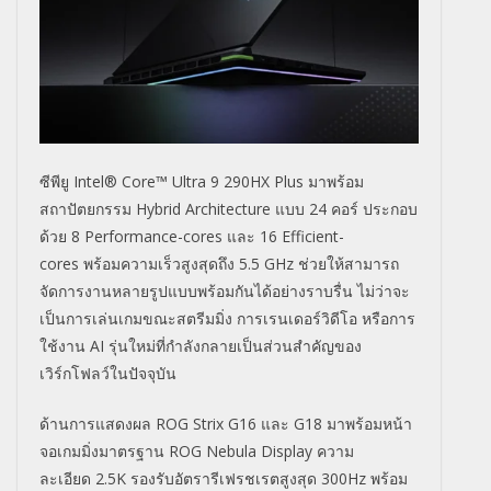
ซีพียู
Intel® Core™ Ultra 9 290HX Plus
มาพร้อม
สถาปัตยกรรม
Hybrid Architecture
แบบ
24
คอร์ ประกอบ
ด้วย
8 Performance-cores
และ
16 Efficient-
cores
พร้อมความเร็วสูงสุดถึง
5.5
GHz
ช่วยให้สามารถ
จัดการงานหลายรู
ปแบบพร้อมกันได้อย่างราบรื่น ไม่ว่าจะ
เป็นการเล่นเกมขณะสตรี
มมิ่ง การเรนเดอร์วิดีโอ หรือการ
ใช้งาน
AI
รุ่นใหม่ที่กำลังกลายเป็นส่
วนสำคัญของ
เวิร์กโฟลว์ในปัจจุบั
น
ด้านการแสดงผล
ROG Strix G16
และ
G18
มาพร้อมหน้า
จอเกมมิ่งมาตรฐาน
ROG Nebula Display
ความ
ละเอียด
2.5K
รองรับอัตรารีเฟรชเรตสูงสุด
300Hz
พร้อม