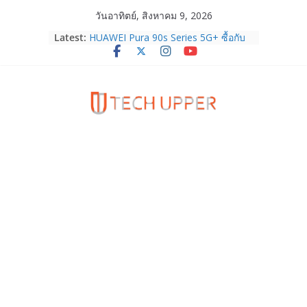
Skip
วันอาทิตย์, สิงหาคม 9, 2026
to
Latest:
HUAWEI Pura 90s Series 5G+ ซื้อกับ
content
True 5G ลดสูงสุด 19,400 บาท พร้อม
สิทธิพิเศษครบครันทั้งความบันเทิง และ
บริการหลังการขาย
TrueVisions ชวนคนไทยส่งใจเชียร์
“เนเน่ รอยัล” บนเวทีโลก ร่วมลุ้นทุก
โมเมนต์สำคัญใน AMERICA’S GOT
TALENT SEASON 21
realme เตรียมฉลองครบรอบแบรนด์กับ
“828 Fan Festival 2026” ภายใต้คอน
เซ็ปต์ “Make Your Passion Real”
OPPO Reno16 5G มาพร้อมความจุใหม่
12GB+512GB เปิดคอลเลกชันพร้อม
เพื่อนซี้ไอคอนิกคนล่าสุด Pingu Limited
Edition เติมความน่ารักทุกโมเมนต์
Samsung Galaxy Z Fold8 Ultra,
Fold8, Flip8, Watch Ultra2 และ
Watch9 ประกาศความสำเร็จ ยอดสั่ง
จองทั่วโลกโตเกิน 30%