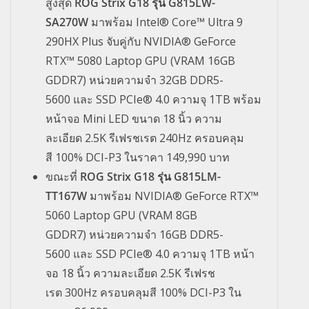
สูงสุด
ROG Strix G18
รุ่น
G815LW-
SA270W
มาพร้อม
Intel® Core™ Ultra 9
290HX Plus
จับคู่กับ
NVIDIA® GeForce
RTX™ 5080 Laptop GPU (VRAM 16GB
GDDR7)
หน่วยความจำ
32GB DDR5-
5600
และ
SSD PCIe® 4.0
ความจุ
1TB
พร้อม
หน้าจอ
Mini LED
ขนาด
18
นิ้ว ความ
ละเอียด
2.5K
รีเฟรชเรต
240Hz
ครอบคลุม
สี
100% DCI-P3
ในราคา
149,990
บาท
ขณะที่
ROG Strix G18
รุ่น
G815LM-
TT167W
มาพร้อม
NVIDIA® GeForce RTX™
5060 Laptop GPU (VRAM 8GB
GDDR7)
หน่วยความจำ
16GB DDR5-
5600
และ
SSD PCIe® 4.0
ความจุ
1TB
หน้า
จอ
18
นิ้ว ความละเอียด
2.5K
รีเฟรช
เรต
300Hz
ครอบคลุมสี
100% DCI-P3
ใน