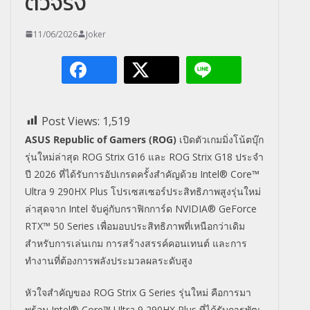
ตัวจริง
11/06/2026
Joker
Post Views:
1,519
ASUS Republic of Gamers (ROG)
เปิดตัวเกมมิ่งโน้ตบุ๊ก
รุ่นใหม่
ล่าสุด
ROG Strix G16
และ
ROG Strix G18
ประจำ
ปี
2026
ที่ได้รับการอัปเกรดครั้งสำคั
ญด้วย
Intel® Core™
Ultra 9 290HX Plus
โปรเซสเซอร์ประสิทธิภาพสูงรุ่
นใหม่
ล่าสุดจาก
Intel
จับคู่กับกราฟิกการ์ด
NVIDIA® GeForce
RTX™ 50 Series
เพื่อมอบประสิทธิภาพที่เหนือกว่
าเดิม
สำหรับการเล่นเกม การสร้างสรรค์คอนเทนต์ และการ
ทำงานที่ต้องการพลั
งประมวลผลระดับสูง
หัวใจสำคัญของ
ROG Strix G Series
รุ่นใหม่ คือการมา
พร้อม
Intel® Core™ Ultra 9 290HX Plus
ที่ได้รับการพัฒ