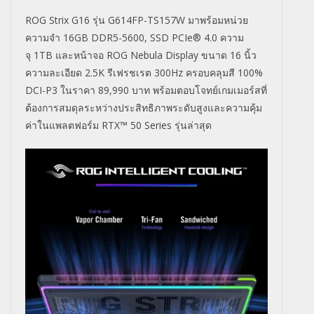
ROG Strix G16
รุ่น
G614FP-TS157W
มาพร้อมหน่วย
ความจำ
16GB DDR5-5600, SSD PCIe® 4.0
ความ
จุ
1TB
และหน้าจอ
ROG Nebula Display
ขนาด
16
นิ้ว
ความละเอียด
2.5K
รีเฟรชเรต
300Hz
ครอบคลุมสี
100%
DCI-P3
ในราคา
89,990
บาท พร้อมตอบโจทย์เกมเมอร์สที่
ต้
องการสมดุลระหว่างประสิทธิ
ภาพระดับสูงและความคุ้ม
ค่
าในแพลตฟอร์ม
RTX™ 50 Series
รุ่นล่าสุด