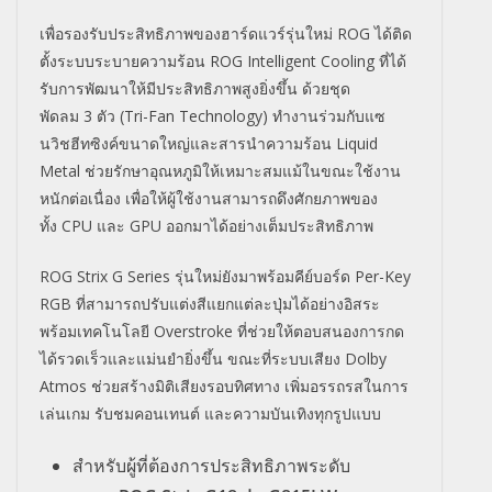
เพื่อรองรับประสิทธิภาพของฮาร์
ดแวร์รุ่นใหม่
ROG
ได้ติด
ตั้งระบบระบายความร้อน
ROG Intelligent Cooling
ที่ได้
รับการพัฒนาให้มีประสิทธิ
ภาพสูงยิ่งขึ้น ด้วยชุด
พัดลม
3
ตัว (
Tri-Fan Technology)
ทำงานร่วมกับแซ
นวิชฮีทซิงค์
ขนาดใหญ่และสารนำความร้อน
Liquid
Metal
ช่วยรักษาอุณหภูมิให้เหมาะสมแม้
ในขณะใช้งาน
หนักต่อเนื่อง เพื่อให้ผู้ใช้งานสามารถดึงศั
กยภาพของ
ทั้ง
CPU
และ
GPU
ออกมาได้อย่างเต็มประสิทธิภาพ
ROG Strix G Series
รุ่นใหม่ยังมาพร้อมคีย์บอร์ด
Per-Key
RGB
ที่สามารถปรับแต่งสีแยกแต่ละปุ่
มได้อย่างอิสระ
พร้อมเทคโนโลยี
Overstroke
ที่ช่วยให้ตอบสนองการกด
ได้
รวดเร็วและแม่นยำยิ่งขึ้น ขณะที่ระบบเสียง
Dolby
Atmos
ช่วยสร้างมิติเสียงรอบทิศทาง เพิ่มอรรถรสในการ
เล่นเกม รับชมคอนเทนต์ และความบันเทิงทุกรูปแบบ
สำหรับผู้ที่ต้องการประสิทธิ
ภาพระดับ