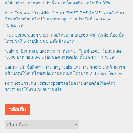
Watch9 ประกาศความสำเร็จ ยอดสั่งจองทั่วโลกโตเกิน 30%
Acer Day ฉลองก้าวสู่ปีที่ 10 ชวน “SHIFT THE GAME” จุดพลังข้าม
ขีดจำกัด พลิกบทใหม่ในแบบของคุณ ระหว่างวันที่ 14 ส.ค. –
15 ก.ย. 69
True Corporation รายงานงบไตรมาส 2/2569 ทำกำไรต่อเนื่องเป็น
ไตรมาสที่ 6 จ่ายปันผล 5.2 พันล้านบาท
realme เปิดแคมเปญส่งความรัก ต้อนรับ “วันแม่ 2569” รับส่วนลด
1,000 บาท ผ่อน 0% พร้อมของแถมจัดเต็ม ตั้งแต่ 1-14 ส.ค. 69
Garmin เข้าซื้อกิจการ TrainingPeaks และ TrainHeroic เสริมความ
แข็งแกร่งให้กับอีโคซิสเต็มด้านฟิตเนส ไตรมาส 2 ปี 2569 โต 25%
Fortinet ยกระดับ FortiEndpoint เสริมความปลอดภัยให้องค์กร
รองรับการใช้งาน AI อย่างมั่นใจ
คลังเก็บ
ค
ลั