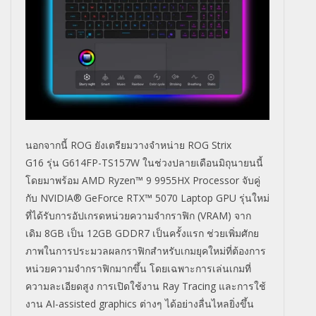
นอกจากนี้
ROG
ยังเตรียมวางจำหน่าย
ROG Strix
G16
รุ่น
G614FP-TS157W
ในช่วงปลายเดือนมิถุนายนนี้
โดยมาพร้อม
AMD Ryzen™ 9 9955HX Processor
จับคู่
กับ
NVIDIA® GeForce RTX™ 5070 Laptop GPU
รุ่นใหม่
ที่ได้รับการอัปเกรดหน่
วยความจำกราฟิก (
VRAM)
จาก
เดิม
8GB
เป็น
12GB GDDR7
เป็นครั้งแรก ช่วยเพิ่มศั
กย
ภาพในการประมวลผลกราฟิกสำหรั
บเกมยุคใหม่ที่ต้องการ
หน่
วยความจำกราฟิกมากขึ้น โดยเฉพาะการเล่นเกมที่
ความละเอี
ยดสูง การเปิดใช้งาน
Ray Tracing
และการใช้
งาน
AI-assisted graphics
ต่างๆ ได้อย่างลื่นไหลยิ่งขึ้น