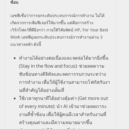
ซ้อน
เอชพีเชื่อว่าการยกระดั
บประสบการณ์การทำงาน ไม่ได้
เกิดจากการเพิ่มฟีเจอร์
ให้มากขึ้น แต่คือการสร้าง
เวิร์กโฟลว์ที่ดี
ยิ่งกว่า ภายใต้วิสัยทัศน์ HP, For Your Best
Work เอชพีมุ่งยกระดับประสบการณ์
การทำงานผ่าน 3
แนวทางหลัก ดังนี้
ทำงานได้อย่างต่อเนื่องและจดจ่
อได้มากยิ่งขึ้น
(Stay in the flow and focus): ช่วยลดความ
ซับซ้อนทางดิจิทั
ลและลดการรบกวนระหว่าง
การทำงาน เพื่อให้ผู้ใช้งานสามารถโฟกัสกั
บงา
นที่สำคัญได้อย่างเต็มที่
ใช้เวลาทุกนาทีได้อย่างคุ้มค่า (Get more out
of every minute): นำ AI เข้ามาช่วยลดภาระ
งานที่ซ้ำซ้อน เพื่อให้ผู้คนมีเวลาสำหรับงานที่
สร้างคุณค่าและมีความหมายมากขึ้
น