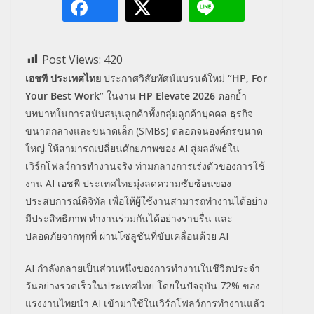
Post Views:
420
เอชพี ประเทศไทย
ประกาศวิสัยทัศน์แบรนด์ใหม่
“HP, For
Your Best Work”
ในงาน
HP Elevate 2026
ตอกย้ำ
บทบาทในการสนับสนุนลูกค้
าทั้งกลุ่มลูกค้าบุคคล ธุรกิจ
ขนาดกลางและขนาดเล็ก (SMBs) ตลอดจนองค์กรขนาด
ใหญ่ ให้สามารถเปลี่ยนศักยภาพของ AI สู่ผลลัพธ์ใน
เวิร์กโฟลว์
การทำงานจริง ท่ามกลางการเร่งตัวของการใช้
งาน AI เอชพี ประเทศไทยมุ่งลดความซับซ้
อนของ
ประสบการณ์ดิจิทัล เพื่อให้ผู้ใช้
งานสามารถทำงานได้อย่าง
มีประสิ
ทธิภาพ ทำงานร่วมกันได้อย่างราบรื่น และ
ปลอดภัยจากทุกที่ ผ่านโซลูชันที่ขับเคลื่อนด้วย AI
AI กำลังกลายเป็นส่วนหนึ่
งของการทำงานในชีวิตประจำ
วันอย่
างรวดเร็วในประเทศไทย โดยในปัจจุบัน 72% ของ
แรงงานไทยนำ AI เข้ามาใช้ในเวิร์กโฟลว์
การทำงานแล้ว