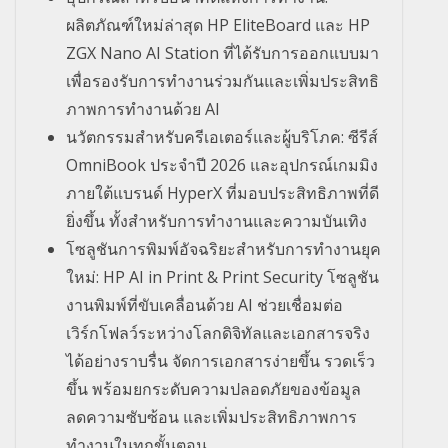
ผลิตภัณฑ์ใหม่ล่าสุด HP EliteBoard และ HP
ZGX Nano AI Station ที่ได้รับการออกแบบมา
เพื่อรองรั
บการทำงานร่วมกันและเพิ่มประสิ
ทธิ
ภาพการทำงานด้วย AI
นวัตกรรมสำหรับครีเอเตอร์และผู้
บริโภค: ซีรีส์
OmniBook ประจำปี 2026 และอุปกรณ์เกมมิง
ภายใต้แบรนด์ HyperX ที่มอบประสิทธิภาพที่ดี
ยิ่งขึ้น ทั้งสำหรับการทำงานและความบั
นเทิง
โซลูชันการพิมพ์อัจฉริยะสำหรั
บการทำงานยุค
ใหม่: HP AI in Print & Print Security โซลูชัน
งานพิมพ์ที่ขับเคลื่อนด้
วย AI ช่วยเชื่อมต่อ
เวิร์กโฟลว์ระหว่
างโลกดิจิทัลและเอกสารจริง
ได้
อย่างราบรื่น จัดการเอกสารง่ายขึ้น รวดเร็ว
ขึ้น พร้อมยกระดับความปลอดภัยของข้
อมูล
ลดความซับซ้อน และเพิ่มประสิทธิ
ภาพการ
ทำงานในทุกขั้นตอน