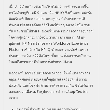
เมื่อ AI มีส่วนเกี่ยวข้องกับเวิร์กโฟลว์
การทำงานมากขึ้น
หัวใจสำคัญที่เอชพี นำเสนอคือ HP IQ ซึ่งเป็นแพลตฟอร์ม
อัจฉริยะที่
เชื่อมต่อ AI PC และอุปกรณ์สำหรับสถานที่
ทำงาน เพื่อขับเคลื่อนเวิร์กโฟลว์ที่
ชาญฉลาดยิ่งขึ้น ราบ
รื่น และช่วยให้ฝ่าย IT มองเห็นภาพรวมการจัดการอุปกรณ์
ได้จากศูนย์กลางมากยิ่งขึ้น ผ่านการการผสาน AI บน
อุปกรณ์ HP NearSense และ Workforce Experience
Platform เข้าด้วยกัน HP IQ ช่วยลดความซับซ้อนของ
ประสบการณ์
ทางดิจิทัลในทุกขั้นตอน ตั้งแต่การสลับงาน
ไปจนถึงความล่าช้าในการตั้งค่
าการใช้งาน
นอกจากนี้เอชพียังได้เปิดตัวนวั
ตกรรมใหม่ในหลากหลาย
กลุ่มผลิตภั
ณฑ์ ครอบคลุมทั้งอุปกรณ์ เครื่องพิมพ์ ความ
ปลอดภัย และโซลูชันด้านการทำงานร่วมกัน ซึ่งได้รับการ
ออกแบบมาเพื่
อรองรับรูปแบบการทำงานในยุคใหม่
โดย
เฉพาะ
อุปกรณ์สำหรับอนาคตแห่
งการทำงาน: