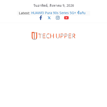
Skip
วันอาทิตย์, สิงหาคม 9, 2026
to
Latest:
HUAWEI Pura 90s Series 5G+ ซื้อกับ
content
True 5G ลดสูงสุด 19,400 บาท พร้อม
สิทธิพิเศษครบครันทั้งความบันเทิง และ
บริการหลังการขาย
TrueVisions ชวนคนไทยส่งใจเชียร์
“เนเน่ รอยัล” บนเวทีโลก ร่วมลุ้นทุก
โมเมนต์สำคัญใน AMERICA’S GOT
TALENT SEASON 21
realme เตรียมฉลองครบรอบแบรนด์กับ
“828 Fan Festival 2026” ภายใต้คอน
เซ็ปต์ “Make Your Passion Real”
OPPO Reno16 5G มาพร้อมความจุใหม่
12GB+512GB เปิดคอลเลกชันพร้อม
เพื่อนซี้ไอคอนิกคนล่าสุด Pingu Limited
Edition เติมความน่ารักทุกโมเมนต์
Samsung Galaxy Z Fold8 Ultra,
Fold8, Flip8, Watch Ultra2 และ
Watch9 ประกาศความสำเร็จ ยอดสั่ง
จองทั่วโลกโตเกิน 30%