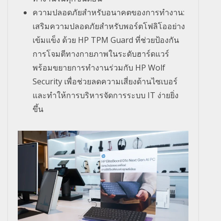
ความปลอดภัยสำหรั
บอนาคตของการทำงาน:
เสริมความปลอดภัยสำหรับพอร์
ตโฟลิโออย่าง
เข้มแข็ง ด้วย HP TPM Guard ที่ช่วยป้องกัน
การโจมตี
ทางกายภาพในระดับฮาร์ดแวร์
พร้อมขยายการทำงานร่วมกับ HP Wolf
Security เพื่อช่วยลดความเสี่ยงด้
านไซเบอร์
และทำให้การบริหารจั
ดการระบบ IT ง่ายยิ่ง
ขึ้น