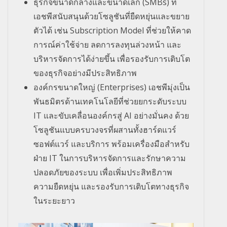
ธุรกิจขนาดกลางและขนาดเล็ก (SMBs) ที่
เอชพีสนับสนุนด้วยโซลูชันที่
ยืดหยุ่นและขยาย
ตัวได้ เช่น Subscription Model ที่ช่วยให้คาด
การณ์ค่าใช้จ่าย ลดการลงทุนล่วงหน้า และ
บริหารจัดการได้ง่ายขึ้น เพื่อรองรับการเติบโต
ของธุรกิ
จอย่างมีประสิทธิภาพ
องค์กรขนาดใหญ่ (Enterprises) เอชพีมุ่งเป็น
พันธมิตรด้
านเทคโนโลยีที่ช่วยยกระดับระบบ
IT และขับเคลื่อนองค์กรสู่ AI อย่างมั่นคง ด้วย
โซลูชันแบบครบวงจรที่ผสานทั้
งฮาร์ดแวร์
ซอฟต์แวร์ และบริการ พร้อมเครื่องมือสำหรับ
ฝ่าย IT ในการบริหารจัดการและรั
กษาความ
ปลอดภัยของระบบ เพื่อเพิ่มประสิทธิภาพ
ความยืดหยุ่น และรองรับการเติบโตทางธุรกิ
จ
ในระยะยาว