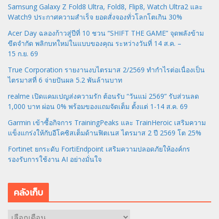
Samsung Galaxy Z Fold8 Ultra, Fold8, Flip8, Watch Ultra2 และ
Watch9 ประกาศความสำเร็จ ยอดสั่งจองทั่วโลกโตเกิน 30%
Acer Day ฉลองก้าวสู่ปีที่ 10 ชวน “SHIFT THE GAME” จุดพลังข้าม
ขีดจำกัด พลิกบทใหม่ในแบบของคุณ ระหว่างวันที่ 14 ส.ค. –
15 ก.ย. 69
True Corporation รายงานงบไตรมาส 2/2569 ทำกำไรต่อเนื่องเป็น
ไตรมาสที่ 6 จ่ายปันผล 5.2 พันล้านบาท
realme เปิดแคมเปญส่งความรัก ต้อนรับ “วันแม่ 2569” รับส่วนลด
1,000 บาท ผ่อน 0% พร้อมของแถมจัดเต็ม ตั้งแต่ 1-14 ส.ค. 69
Garmin เข้าซื้อกิจการ TrainingPeaks และ TrainHeroic เสริมความ
แข็งแกร่งให้กับอีโคซิสเต็มด้านฟิตเนส ไตรมาส 2 ปี 2569 โต 25%
Fortinet ยกระดับ FortiEndpoint เสริมความปลอดภัยให้องค์กร
รองรับการใช้งาน AI อย่างมั่นใจ
คลังเก็บ
ค