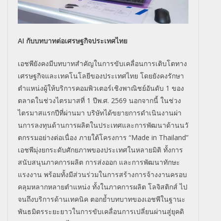
AI กับบทบาทต่อเศรษฐกิจประเทศไทย
เอชพียังคงมีบทบาทสำคัญในการขั
บเคลื่อนการเติบโตทาง
เศรษฐกิ
จและเทคโนโลยีของประเทศไทย โดยยังคงรักษา
ตำแหน่งผู้ให้บริ
การคอมพิวเตอร์เชิงพาณิชย์อันดั
บ 1 ของ
ตลาดในช่วงไตรมาสที่ 1 ปีพ.ศ. 2569 นอกจากนี้ ในช่วง
ไตรมาสแรกปีที่ผ่านมา บริษัทได้ขยายการดำเนินงานผ่
า
นการลงทุนด้านการผลิ
ตในประเทศและการพัฒนาด้านนวั
ตกรรมอย่างต่อเนื่อง ภายใต้โครงการ “Made in Thailand”
เอชพีมุ่งยกระดับศั
กยภาพของประเทศในหลายมิติ ทั้งการ
สนับสนุนภาคการผลิต การส่งออก และการพัฒนาทักษะ
แรงงาน พร้อมทั้งมีส่วนร่วมในการสร้
างการจ้างงานครอบ
คลุ
มหลากหลายตำแหน่ง ทั้งในภาคการผลิต โลจิสติกส์ ไป
จนถึงบริการด้านเทคนิค ตอกย้ำบทบาทของเอชพีในฐานะ
พั
นธมิตรระยะยาวในการขับเคลื่
อนการเปลี่ยนผ่านสู่ยุคดิ