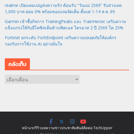
realme เปิดแคมเปญส่งความรัก ต้อนรับ “วันแม่ 2569” รับส่วนลด
1,000 บาท ผ่อน 0% พร้อมของแถมจัดเต็ม ตั้งแต่ 1-14 ส.ค. 69
Garmin เข้าซื้อกิจการ TrainingPeaks และ TrainHeroic เสริมความ
แข็งแกร่งให้กับอีโคซิสเต็มด้านฟิตเนส ไตรมาส 2 ปี 2569 โต 25%
Fortinet ยกระดับ FortiEndpoint เสริมความปลอดภัยให้องค์กร
รองรับการใช้งาน AI อย่างมั่นใจ
คลังเก็บ
ค
ลั
ง
เ
ก็
บ
หน้าแรก
รีวิว
บทความ
ข่าว
ประชาสัมพันธ์
ติดต่อ TechUpper