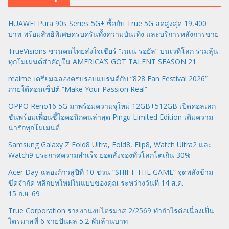
HUAWEI Pura 90s Series 5G+ ซื้อกับ True 5G ลดสูงสุด 19,400
บาท พร้อมสิทธิพิเศษครบครันทั้งความบันเทิง และบริการหลังการขาย
TrueVisions ชวนคนไทยส่งใจเชียร์ “เนเน่ รอยัล” บนเวทีโลก ร่วมลุ้น
ทุกโมเมนต์สำคัญใน AMERICA’S GOT TALENT SEASON 21
realme เตรียมฉลองครบรอบแบรนด์กับ “828 Fan Festival 2026”
ภายใต้คอนเซ็ปต์ “Make Your Passion Real”
OPPO Reno16 5G มาพร้อมความจุใหม่ 12GB+512GB เปิดคอลเลก
ชันพร้อมเพื่อนซี้ไอคอนิกคนล่าสุด Pingu Limited Edition เติมความ
น่ารักทุกโมเมนต์
Samsung Galaxy Z Fold8 Ultra, Fold8, Flip8, Watch Ultra2 และ
Watch9 ประกาศความสำเร็จ ยอดสั่งจองทั่วโลกโตเกิน 30%
Acer Day ฉลองก้าวสู่ปีที่ 10 ชวน “SHIFT THE GAME” จุดพลังข้าม
ขีดจำกัด พลิกบทใหม่ในแบบของคุณ ระหว่างวันที่ 14 ส.ค. –
15 ก.ย. 69
True Corporation รายงานงบไตรมาส 2/2569 ทำกำไรต่อเนื่องเป็น
ไตรมาสที่ 6 จ่ายปันผล 5.2 พันล้านบาท