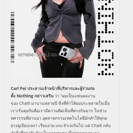
Carl Pei
ประธานเจ้าหน้าที่บริหารและผู้
ร่วมก่อ
ตั้ง
Nothing
กล่าวเสริม
ว่า “ผมเป็นแฟนผลงาน
ของ
Charli
มานานหลายปี สิ่งที่ทำให้ผมประหลาดใจเมื่
อ
เราเริ่มคุยกันคือเรามีความคิ
ดเห็นที่ตรงกันมาก ในช่วง
ทศวรรษที่ผ่านมา อุตสาหกรรมเทคโนโลยีมักทำให้ทุ
กอ
ย่างดูเงียบเหงา เรียบง่าย และจำเจเกินไป แต่
Charli
กลับ
ทำสิ่งที่ตรงกันข้
ามในวงการเพลงป็อปมาตลอด เรา