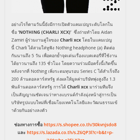
อย่างไรก็ตามวันนี้ยังมีการเปิ
ดตัวแคมเปญระดับโลกใน
ชื่อ
‘
NOTHING (CHARLI XCX)’
ซึ่งถ่ายทำโดย
Aidan
Zamiri
ผู้ร่วมงานคู่ใจของ
Charli xcx
โดยในแคมเปญ
นี้
Charli
ได้สวมใส่หูฟัง
Nothing headphone (a)
ติดต่อ
กันนานถึง 5 วัน เพื่อตอกย้ำจุดเด่นเรื่
องแบตเตอรี่ที่ใช้งาน
ได้
ยาวนานถึง 135 ชั่วโมง โดยความร่วมมือครั้งนี้เกิดขึ้
น
หลังจากที่
Nothing
เพิ่งระดมทุนรอบ
Series C
ได้สำเร็จถึง
200 ล้านดอลลาร์สหรัฐ ส่งผลให้มูลค่าบริษัทพุ่งสูงถึง 1.3
พันล้านดอลลาร์สหรัฐ การได้
Charli xcx
มาร่วมทีมจึง
เป็นสัญญาณชัดเจนว่
าทางแบรนด์กำลังมุ่งหน้าสู่
การเป็น
บริษัทรูปแบบใหม่ที่เชื่
อมโยงเทคโนโลยีและวัฒนธรรมเข้
าด้วยกันอย่างลงตัว
ช่องทางการซื้อ
https://s.shopee.co.th/30kvnjsdo8
และ
https://s.lazada.co.th/s.Z6QP3l?c=b&t=p-