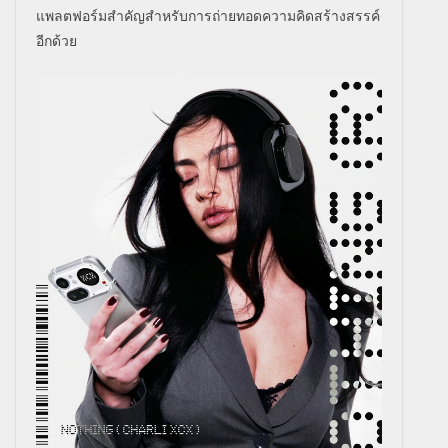
แพลตฟอร์มสำคัญสำหรั
บการถ่ายทอดความคิดสร้างสรรค์
อี
กด้วย