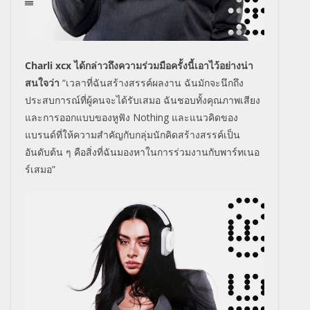
Charli xcx
ได้กล่าวถึงความร่วมมือครั้งนี้
เอาไว้อย่างน่า
สนใจว่า
“เวลาที่ฉันสร้างสรรค์ผลงาน ฉันมักจะนึกถึง
ประสบการณ์ที่ผู้
คนจะได้รับเสมอ ฉันชอบทั้งคุณภาพเสี
ยง
และการออกแบบของหูฟัง
Nothing
และแนวคิดของ
แบรนด์ที่ให้
ความสำคัญกับกลุ่มนักคิดสร้
างสรรค์เป็น
อันดับต้น ๆ คือสิ่งที่ฉันมองหาในการร่
วมงานกับพาร์ทเนอ
ร์เสมอ”