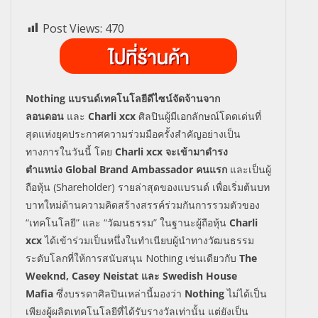
Post Views:
470
Nothing
แบรนด์เทคโนโลยีดีไซน์จัดจ้
านจาก
ลอนดอน
และ
Charli xcx
ศิลปินผู้มีเอกลักษณ์โดดเด่นที่
สุดแห่งยุคประกาศความร่วมมือครั้
งสำคัญอย่างเป็น
ทางการในวันนี้ โดย
Charli xcx
จะเข้ามาดำรง
ตำแหน่ง
Global Brand Ambassador
คนแรก
และเป็นผู้
ถือหุ้น (
Shareholder)
รายล่าสุดของแบรนด์ เพื่อเริ่มต้นบท
บาทใหม่ด้
านความคิดสร้างสรรค์ร่วมกั
นการรวมตัวของ
“เทคโนโลยี” และ “วัฒนธรรม” ในฐานะผู้ถือหุ้น
Charli
xcx
ได้เข้าร่วมเป็นหนึ่งในทำเนี
ยบผู้นำทางวัฒนธรรม
ระดับโลกที่
ให้การสนับสนุน
Nothing
เช่นเดียวกับ
The
Weeknd, Casey Neistat
และ
Swedish House
Mafia
ซึ่งบรรดาศิลปินเหล่านี้มองว่า
Nothing
ไม่ได้เป็น
เพียงผู้ผลิ
ตเทคโนโลยีที่ได้รับรางวัลเท่
านั้น แต่ยังเป็น