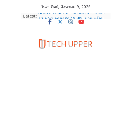
Skip
วันอาทิตย์, สิงหาคม 9, 2026
to
HUAWEI Pura 90s Series 5G+ ซื้อกับ
Latest:
content
True 5G ลดสูงสุด 19,400 บาท พร้อม
สิทธิพิเศษครบครันทั้งความบันเทิง และ
บริการหลังการขาย
TrueVisions ชวนคนไทยส่งใจเชียร์
“เนเน่ รอยัล” บนเวทีโลก ร่วมลุ้นทุก
โมเมนต์สำคัญใน AMERICA’S GOT
TALENT SEASON 21
realme เตรียมฉลองครบรอบแบรนด์กับ
“828 Fan Festival 2026” ภายใต้คอน
เซ็ปต์ “Make Your Passion Real”
OPPO Reno16 5G มาพร้อมความจุใหม่
12GB+512GB เปิดคอลเลกชันพร้อม
เพื่อนซี้ไอคอนิกคนล่าสุด Pingu Limited
Edition เติมความน่ารักทุกโมเมนต์
Samsung Galaxy Z Fold8 Ultra,
Fold8, Flip8, Watch Ultra2 และ
Watch9 ประกาศความสำเร็จ ยอดสั่ง
จองทั่วโลกโตเกิน 30%