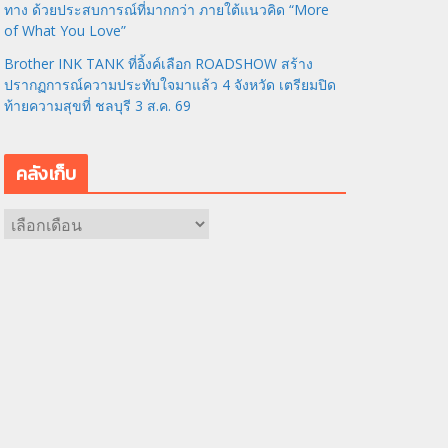
ทาง ด้วยประสบการณ์ที่มากกว่า ภายใต้แนวคิด “More
of What You Love”
Brother INK TANK ที่อิ้งค์เลือก ROADSHOW สร้าง
ปรากฏการณ์ความประทับใจมาแล้ว 4 จังหวัด เตรียมปิด
ท้ายความสุขที่ ชลบุรี 3 ส.ค. 69
คลังเก็บ
ค
ลั
ง
เ
ก็
บ