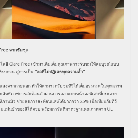
Free จากซัมซุง
นโลยี
Glare Free
เข้ามาเติมเต็มคุณภาพการรั
บชมให้สมบูรณ์แบบ
่รบกวน สู่การเป็น
“
จอที่ไม่ปฏิเสธทุ
กความล้ำ
”
สงจากภายนอก ทำให้สามารถรับชมทีวีได้เต็
มอรรถรสในทุกสภาพ
ะสิทธิภาพการสะท้อนต่ำผ่
านการออกแบบหน้าจอพิเศษที่
กระจาย
้ภาพมั
ว
ช่วยลดการสะท้อนแสงได้มากกว่า
25%
เมื่อเทียบกับทีวี
มแม่
นยำของสีได้ครบ พร้อมการันตีมาตรฐานคุณภาพจาก
U
L