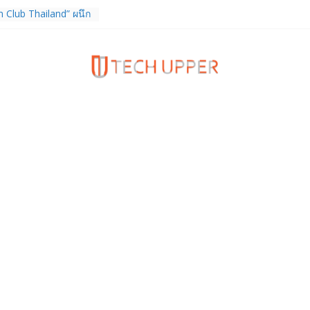
 Club Thailand” ผนึก
ักวิจัย วางรากฐาน
ไทย เชื่อมงานวิจัยสู่
คอุตสาหกรรม
ิจการ TrainingPeaks
 เสริมความแข็งแกร่ง
มด้านฟิตเนส ไตรมาส 2
 FortiEndpoint เสริม
งค์กร รองรับการใช้
จ
เดียวกับผู้บริโภค
กำกับ Gen Z สร้างภาพจำ
Z Series
 หูฟัง True Wireless
ท และสมาร์ตโฟน
(4b) ราคา 13,999