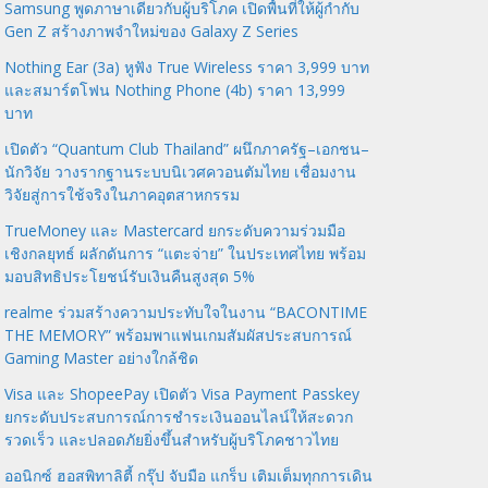
Samsung พูดภาษาเดียวกับผู้บริโภค เปิดพื้นที่ให้ผู้กำกับ
Gen Z สร้างภาพจำใหม่ของ Galaxy Z Series
Nothing Ear (3a) หูฟัง True Wireless ราคา 3,999 บาท
และสมาร์ตโฟน Nothing Phone (4b) ราคา 13,999
บาท
เปิดตัว “Quantum Club Thailand” ผนึกภาครัฐ–เอกชน–
นักวิจัย วางรากฐานระบบนิเวศควอนตัมไทย เชื่อมงาน
วิจัยสู่การใช้จริงในภาคอุตสาหกรรม
TrueMoney และ Mastercard ยกระดับความร่วมมือ
เชิงกลยุทธ์ ผลักดันการ “แตะจ่าย” ในประเทศไทย พร้อม
มอบสิทธิประโยชน์รับเงินคืนสูงสุด 5%
realme ร่วมสร้างความประทับใจในงาน “BACONTIME
THE MEMORY” พร้อมพาแฟนเกมสัมผัสประสบการณ์
Gaming Master อย่างใกล้ชิด
Visa และ ShopeePay เปิดตัว Visa Payment Passkey
ยกระดับประสบการณ์การชำระเงินออนไลน์ให้สะดวก
รวดเร็ว และปลอดภัยยิ่งขึ้นสำหรับผู้บริโภคชาวไทย
ออนิกซ์ ฮอสพิทาลิตี้ กรุ๊ป จับมือ แกร็บ เติมเต็มทุกการเดิน