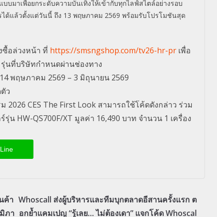
บบมาเพื่
อยกระดับความบันเทิงให้เข้ากั
บทุกไลฟ์สไตล์อย่างรอบ
ด้แล้วตั้งแต่
วันนี้ ถึง
13
พฤษภาคม
2569
พร้อมรั
บโปรโมชันสุด
ซื้อล่วงหน้า ที่
https://smsngshop.com/tv26-hr-pr
เพื่อ
มรุ่นที่บริษัทกำหนดผ่านช่องทาง
ี่ 14 พฤษภาคม 2569 – 3 มิถุนายน 2569
ดตัว
กรรม 2026 CES The First Look สามารถใช้โค้ดดังกล่าว ร่วม
บาร์รุ่น HW-QS700F/XT มูลค่า 16,490 บาท จำนวน 1 เครื่อง
Line
นค้า
Whoscall ส่งผู้บริหารและทีมบุกตลาดอีสานครั้งแรก ต
มิภา
อกย้ำแคมเปญ “รู้เลย… ไม่ต้องเดา” แจกโค้ด Whoscal