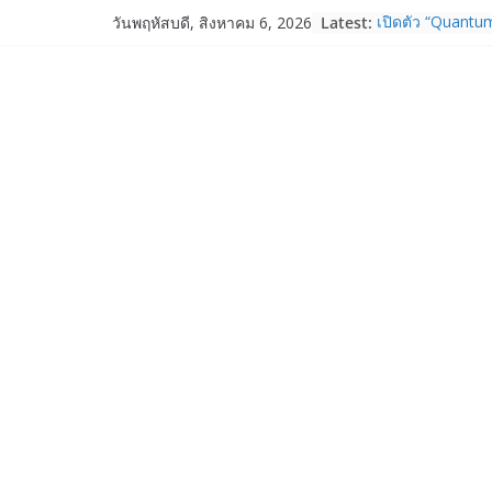
Skip
Latest:
เปิดตัว “Quantum
วันพฤหัสบดี, สิงหาคม 6, 2026
to
ภาครัฐ–เอกชน–น
ระบบนิเวศควอนตัม
content
การใช้จริงในภา
Garmin เข้าซื้อก
และ TrainHeroic
ให้กับอีโคซิสเต็
ปี 2569 โต 25%
Fortinet ยกระดับ
ความปลอดภัยให้อ
งาน AI อย่างมั่นใ
Samsung พูดภาษา
เปิดพื้นที่ให้ผู้
ใหม่ของ Galaxy 
Nothing Ear (3a)
ราคา 3,999 บา
Nothing Phone 
บาท