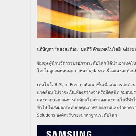
แก้ปัญหา
“แสงสะท้อน” บนทีวี ด้วยเทคโนโลยี Glare 
ซัมซุง ผู้นำนวัตกรรมจอภาพระดับโลก ได้นำเอาเทคโ
โดยไม่ถู
กลดทอนคุณภาพจากอุปสรรคเรื่
องแสงสะท้อนที
เทคโนโลยี
Glare Free
ถูกพัฒนาขึ้นเพื่
อลดการสะท้อนแ
แวดล้อม ไม่ว่าจะเป็นห้องสว่างจ้าหรือมื
ดสนิท ก็มอบปร
แสงภายนอก
ลดการสะท้
อนไปมาของแสงภายในที่ทำให
ทั่วไป ไม่ส่งผลกระทบต่อคุ
ณภาพของภาพและรักษาควา
Solutions
องค์กรรั
บรองมาตรฐานระดับโลก