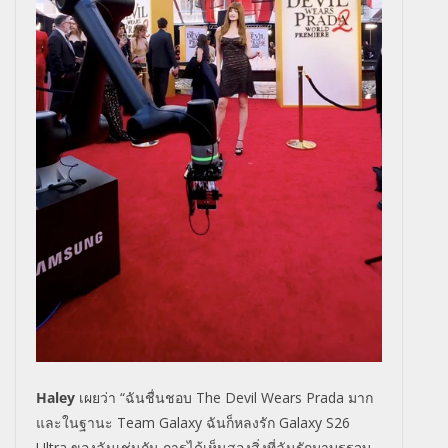
Haley
เผยว่า
“
ฉันชื่นชอบ
The Devil Wears Prada
มาก
และในฐานะ
Team Galaxy
ฉันก็หลงรัก
Galaxy S26
Ultra
ของฉันเช่นกัน การได้เห็นสองสิ่งที่ฉันรั
กมาบรรจบ