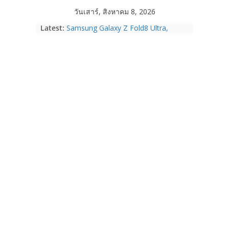
Skip
วันเสาร์, สิงหาคม 8, 2026
to
Latest:
Samsung Galaxy Z Fold8 Ultra,
content
Fold8, Flip8, Watch Ultra2 และ
Watch9 ประกาศความสำเร็จ ยอดสั่ง
จองทั่วโลกโตเกิน 30%
HUAWEI Pura 90s Series 5G+ ซื้อกับ
True 5G ลดสูงสุด 19,400 บาท พร้อม
สิทธิพิเศษครบครันทั้งความบันเทิง และ
บริการหลังการขาย
TrueVisions ชวนคนไทยส่งใจเชียร์
“เนเน่ รอยัล” บนเวทีโลก ร่วมลุ้นทุก
โมเมนต์สำคัญใน AMERICA’S GOT
TALENT SEASON 21
realme เตรียมฉลองครบรอบแบรนด์กับ
“828 Fan Festival 2026” ภายใต้คอน
เซ็ปต์ “Make Your Passion Real”
OPPO Reno16 5G มาพร้อมความจุใหม่
12GB+512GB เปิดคอลเลกชันพร้อม
เพื่อนซี้ไอคอนิกคนล่าสุด Pingu Limited
Edition เติมความน่ารักทุกโมเมนต์