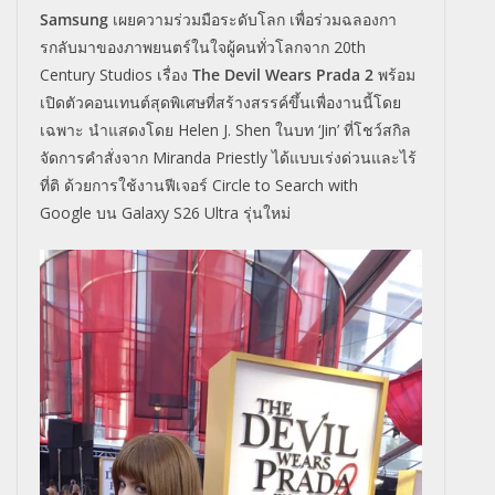
Samsung
เผยความร่วมมือระดับโลก เพื่อร่วมฉลองกา
รกลั
บมาของภาพยนตร์ในใจผู้คนทั่
วโลกจาก
20th
Century Studios
เรื่อง
The Devil Wears Prada 2
พร้อม
เปิดตัวคอนเทนต์สุดพิเศษที่
สร้างสรรค์ขึ้นเพื่องานนี้
โดย
เฉพาะ นำแสดงโดย
Helen J. Shen
ในบท
‘Jin’
ที่โชว์สกิล
จัดการคำสั่งจาก
Miranda Priestly
ได้แบบเร่งด่วนและไร้
ที่ติ ด้วยการใช้งานฟีเจอร์
Circle to Search with
Google
บน
Galaxy S26 Ultra
รุ่นใหม่