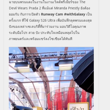
ฉายบนพรมแดงในงานในงานเวิลด์
พรีเมียร์ของ
The
Devil Wears Prada 2
ที่แม้แต่
Miranda Priestly
ยังต้อง
ยอมรับ กับการเปิดตัว
Runway Cam #withGalaxy
เป็น
ครั้งแรก ที่ใช้
Galaxy S26 Ultra
เพื่อบันทึกลุคพรมแดงสุด
ปั
งของเหล่าเซเลบริตี้ที่มาร่
วมงาน มอบวิดีโอคุณภาพ
ระดับมือโปร สวย ปัง ประทับใจเหมือนหลุดไปใน
ภาพยนตร์
และพร้อมแชร์ลงโซเชียลได้ทันที