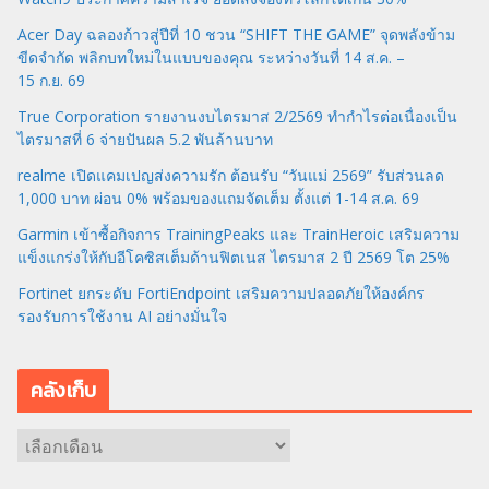
Acer Day ฉลองก้าวสู่ปีที่ 10 ชวน “SHIFT THE GAME” จุดพลังข้าม
ขีดจำกัด พลิกบทใหม่ในแบบของคุณ ระหว่างวันที่ 14 ส.ค. –
15 ก.ย. 69
True Corporation รายงานงบไตรมาส 2/2569 ทำกำไรต่อเนื่องเป็น
ไตรมาสที่ 6 จ่ายปันผล 5.2 พันล้านบาท
realme เปิดแคมเปญส่งความรัก ต้อนรับ “วันแม่ 2569” รับส่วนลด
1,000 บาท ผ่อน 0% พร้อมของแถมจัดเต็ม ตั้งแต่ 1-14 ส.ค. 69
Garmin เข้าซื้อกิจการ TrainingPeaks และ TrainHeroic เสริมความ
แข็งแกร่งให้กับอีโคซิสเต็มด้านฟิตเนส ไตรมาส 2 ปี 2569 โต 25%
Fortinet ยกระดับ FortiEndpoint เสริมความปลอดภัยให้องค์กร
รองรับการใช้งาน AI อย่างมั่นใจ
คลังเก็บ
ค
ลั