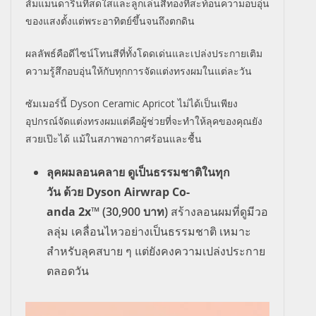
ส้มแมนดารินที่
สดใสและลูกเล่นสีทองที่สะท้
อนความอบอุ่น
ของแสงตั้งแต่
พระอาทิตย์ขึ้นจนถึงตกดิน
ผลลัพธ์คือดีไซน์โทนสีที่ทั้
งโดดเด่นและเปล่งประกายเติ
ม
ความรู้สึกอบอุ่นให้กับทุ
กการจัดแต่งทรงผมในแต่ละวัน
ซัมเมอร์นี้
Dyson Ceramic Apricot
ไม่ได้เป็นเพียง
อุปกรณ์จัดแต่
งทรงผมแต่คือผู้ช่วยที่จะทำให้
ลุคของคุณยัง
สวยเป๊ะได้ แม้ในสภาพอากาศร้อนและชื้น
ลุคผมลอนคลาย ดูเป็นธรรมชาติในทุก
วัน
ด้วย
Dyson Airwrap Co-
anda
2
x
™
(30
,
900 บาท)
สร้างลอนผมที่ดูมีวอ
ลลุ่ม เคลื่อนไหวอย่างเป็นธรรมชาติ เหมาะ
สำหรับลุคสบาย ๆ แต่ยังคงความเปล่งประกาย
ตลอดวัน