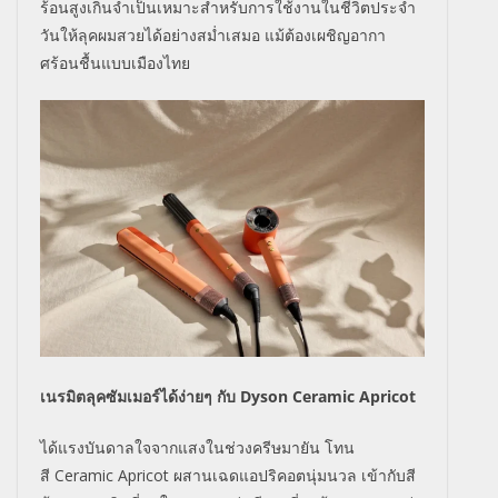
ร้อนสูงเกิ
นจำเป็นเหมาะสำหรับการใช้
งานในชีวิตประจำ
วันให้ลุ
คผมสวยได้อย่างสม่ำเสมอ แม้ต้องเผชิญอากา
ศร้อนชื้
นแบบเมืองไทย
เนรมิตลุคซัมเมอร์ได้ง่ายๆ กับ
Dyson Ceramic Apricot
ได้แรงบันดาลใจจากแสงในช่วงครี
ษมายัน โทน
สี
Ceramic Apricot
ผสานเฉดแอปริคอตนุ่มนวล เข้ากับสี