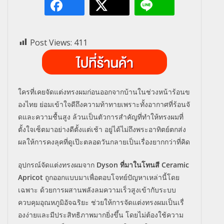
Post Views:
411
ใครที่เคยจัดแต่งทรงผมก่
อนออกจากบ้านในช่วงหน้าร้
อนข
องไทย ย่อมเข้าใจดีถึงความท้
าทายเพราะทั้งอากาศที่ร้อนจั
ดและความชื้นสูง ล้วนเป็นตัวการสำคัญที่ทำให้
ทรงผมที่
ตั้งใจเซ็ตมาอย่างดีตั้
งแต่เช้า อยู่ได้ไม่ถึงพระอาทิตย์ตกส่
ง
ผลให้การคงลุคที่ดูเป๊ะตลอดวั
นกลายเป็นเรื่องยากกว่าที่คิด
อุปกรณ์จัดแต่งทรงผมจาก
Dyson
ที่มาในโทนสี
Ceramic
Apricot
ถูกออกแบบมาเพื่อตอบโจทย์ปั
ญหาเหล่านี้โดย
เฉพาะ ด้วยการผสานพลังลมความเร็วสู
งเข้ากับระบบ
ควบคุมอุณหภูมิอั
จฉริยะ ช่วยให้การจัดแต่งทรงผมเป็นเรื่
องง่ายและมีประสิทธิภาพมากยิ่
งขึ้น โดยไม่ต้องใช้ความ