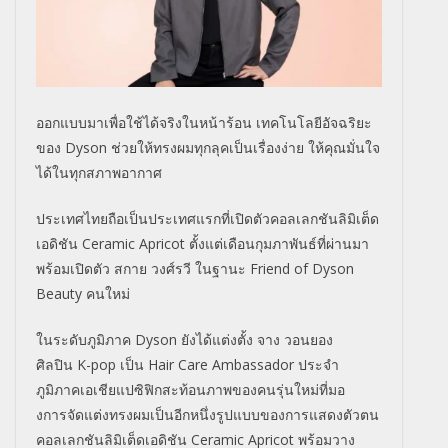
ออกแบบมาเพื่อใช้ได้จริงในหน้
าร้อน เทคโนโลยีอัจฉริยะ
ของ
Dyson
ช่วยให้ทรงผมทุกลุคเป็นเรื่องง่
าย ให้คุณมั่นใจ
ได้ในทุกสภาพอากาศ
ประเทศไทยถือเป็นประเทศแรกที่
เปิดตัวคอลเลกชันลิมิเต็ด
เอดิชั
น
Ceramic
Apricot
ตั้งแต่เดือนกุมภาพันธ์ที่ผ่
านมา
พร้อมเปิดตัว สกาย วงศ์รวี ในฐานะ
Friend of Dyson
Beauty
คนใหม่
ในระดับภูมิภาค
Dyson
ยังได้แต่งตั้ง จาง วอนยอง
ศิลปิน
K-pop
เป็น
Hair Care Ambassador
ประจำ
ภูมิภาคเอเชียแปซิฟิกสะท้
อนภาพของคนรุ่นใหม่ที่มอ
งการจั
ดแต่งทรงผมเป็นอีกหนึ่งรู
ปแบบของการแสดงตัวตน
คอลเลกชันลิมิเต็ดเอดิชัน
Ceramic Apricot
พร้อมวาง