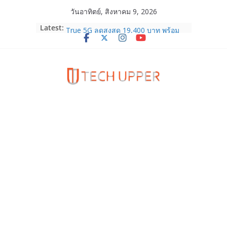
Skip
วันอาทิตย์, สิงหาคม 9, 2026
to
HUAWEI Pura 90s Series 5G+ ซื้อกับ
Latest:
content
True 5G ลดสูงสุด 19,400 บาท พร้อม
สิทธิพิเศษครบครันทั้งความบันเทิง และ
บริการหลังการขาย
TrueVisions ชวนคนไทยส่งใจเชียร์
“เนเน่ รอยัล” บนเวทีโลก ร่วมลุ้นทุก
โมเมนต์สำคัญใน AMERICA’S GOT
TALENT SEASON 21
realme เตรียมฉลองครบรอบแบรนด์กับ
“828 Fan Festival 2026” ภายใต้คอน
เซ็ปต์ “Make Your Passion Real”
OPPO Reno16 5G มาพร้อมความจุใหม่
12GB+512GB เปิดคอลเลกชันพร้อม
เพื่อนซี้ไอคอนิกคนล่าสุด Pingu Limited
Edition เติมความน่ารักทุกโมเมนต์
Samsung Galaxy Z Fold8 Ultra,
Fold8, Flip8, Watch Ultra2 และ
Watch9 ประกาศความสำเร็จ ยอดสั่ง
จองทั่วโลกโตเกิน 30%