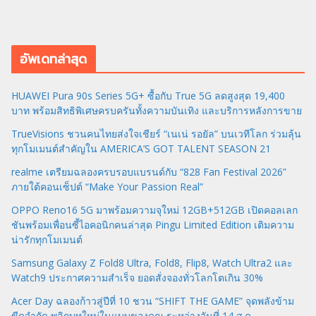
อัพเดทล่าสุด
HUAWEI Pura 90s Series 5G+ ซื้อกับ True 5G ลดสูงสุด 19,400
บาท พร้อมสิทธิพิเศษครบครันทั้งความบันเทิง และบริการหลังการขาย
TrueVisions ชวนคนไทยส่งใจเชียร์ “เนเน่ รอยัล” บนเวทีโลก ร่วมลุ้น
ทุกโมเมนต์สำคัญใน AMERICA’S GOT TALENT SEASON 21
realme เตรียมฉลองครบรอบแบรนด์กับ “828 Fan Festival 2026”
ภายใต้คอนเซ็ปต์ “Make Your Passion Real”
OPPO Reno16 5G มาพร้อมความจุใหม่ 12GB+512GB เปิดคอลเลก
ชันพร้อมเพื่อนซี้ไอคอนิกคนล่าสุด Pingu Limited Edition เติมความ
น่ารักทุกโมเมนต์
Samsung Galaxy Z Fold8 Ultra, Fold8, Flip8, Watch Ultra2 และ
Watch9 ประกาศความสำเร็จ ยอดสั่งจองทั่วโลกโตเกิน 30%
Acer Day ฉลองก้าวสู่ปีที่ 10 ชวน “SHIFT THE GAME” จุดพลังข้าม
ขีดจำกัด พลิกบทใหม่ในแบบของคุณ ระหว่างวันที่ 14 ส.ค. –