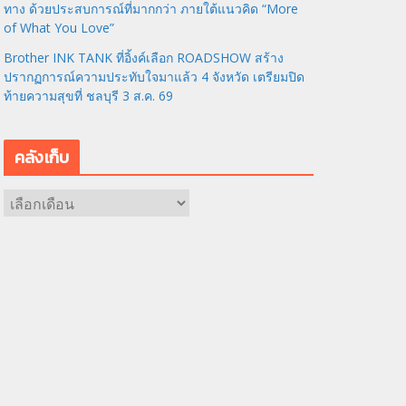
ทาง ด้วยประสบการณ์ที่มากกว่า ภายใต้แนวคิด “More
of What You Love”
Brother INK TANK ที่อิ้งค์เลือก ROADSHOW สร้าง
ปรากฏการณ์ความประทับใจมาแล้ว 4 จังหวัด เตรียมปิด
ท้ายความสุขที่ ชลบุรี 3 ส.ค. 69
คลังเก็บ
ค
ลั
ง
เ
ก็
บ