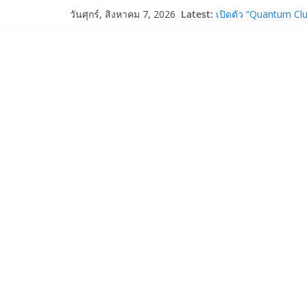
Skip
Latest:
เปิดตัว “Quantum Clu
วันศุกร์, สิงหาคม 7, 2026
to
ภาครัฐ–เอกชน–นักวิ
ระบบนิเวศควอนตัมไทย 
content
การใช้จริงในภาคอุต
Garmin เข้าซื้อกิจกา
และ TrainHeroic เสร
ให้กับอีโคซิสเต็มด้า
ปี 2569 โต 25%
Fortinet ยกระดับ For
ความปลอดภัยให้องค์ก
งาน AI อย่างมั่นใจ
Samsung พูดภาษาเดีย
เปิดพื้นที่ให้ผู้กำกับ
ใหม่ของ Galaxy Z Se
Nothing Ear (3a) หูฟั
ราคา 3,999 บาท แล
Nothing Phone (4b)
บาท