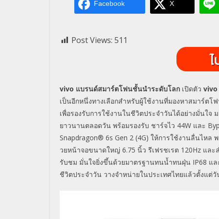
Facebook
X
Post Views:
511
vivo แบรนด์สมาร์ตโฟนชั้นนำระดับโลก
เปิดตัว
vivo
เป็นอีกหนึ่งทางเลื
อกสำหรับผู้ใช้งานที่มองหาสมาร์
ตโฟ
เพื่อรองรับการใช้
งานในชีวิตประจำวันได้อย่างมั่
นใจ ม
ยาวนานตลอดวัน พร้อมรองรับ ชาร์จไว 44W และ Bypass
Snapdragon® 6s Gen 2 (4G) ให้การใช้งานลื่นไหล พ
วยหน้าจอขนาดใหญ่ 6.75 นิ้ว รีเฟรชเรต 120Hz และลำโพ
รับชม มั่นใจยิ่งขึ้นด้วยมาตรฐานทนน้ำ
ทนฝุ่น IP68 แ
ชีวิ
ตประจำวัน วางจำหน่ายในประเทศไทยแล้วตั้
งแต่วั