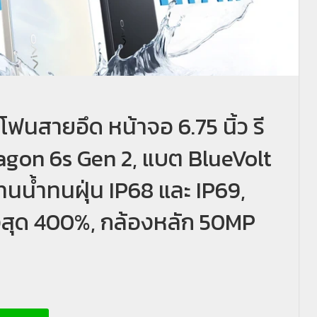
โฟนสายอึด หน้าจอ 6.75 นิ้ว รี
gon 6s Gen 2, แบต BlueVolt
น้ำทนฝุ่น IP68 และ IP69,
สูงสุด 400%, กล้องหลัก 50MP