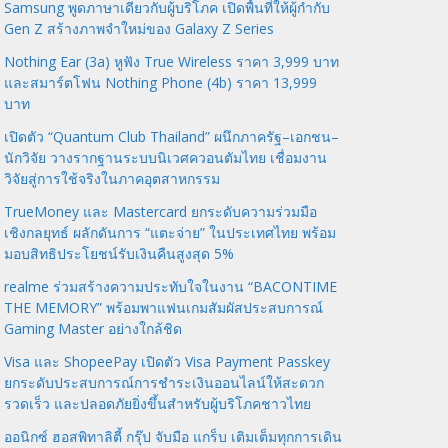
Samsung พูดภาษาเดียวกับผู้บริโภค เปิดพื้นที่ให้ผู้กำกับ
Gen Z สร้างภาพจำใหม่ของ Galaxy Z Series
Nothing Ear (3a) หูฟัง True Wireless ราคา 3,999 บาท
และสมาร์ตโฟน Nothing Phone (4b) ราคา 13,999
บาท
เปิดตัว “Quantum Club Thailand” ผนึกภาครัฐ–เอกชน–
นักวิจัย วางรากฐานระบบนิเวศควอนตัมไทย เชื่อมงาน
วิจัยสู่การใช้จริงในภาคอุตสาหกรรม
TrueMoney และ Mastercard ยกระดับความร่วมมือ
เชิงกลยุทธ์ ผลักดันการ “แตะจ่าย” ในประเทศไทย พร้อม
มอบสิทธิประโยชน์รับเงินคืนสูงสุด 5%
realme ร่วมสร้างความประทับใจในงาน “BACONTIME
THE MEMORY” พร้อมพาแฟนเกมสัมผัสประสบการณ์
Gaming Master อย่างใกล้ชิด
Visa และ ShopeePay เปิดตัว Visa Payment Passkey
ยกระดับประสบการณ์การชำระเงินออนไลน์ให้สะดวก
รวดเร็ว และปลอดภัยยิ่งขึ้นสำหรับผู้บริโภคชาวไทย
ออนิกซ์ ฮอสพิทาลิตี้ กรุ๊ป จับมือ แกร็บ เติมเต็มทุกการเดิน