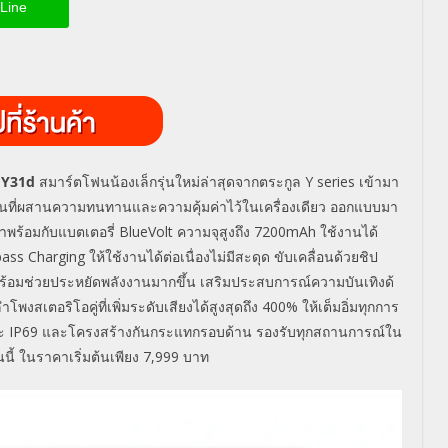
Line
 Y31d
สมาร์ตโฟนน้องเล็กรุ่นใหม่ล่าสุ
ดจากตระกูล Y series
เข้ามา
นที่ผสานความทนทานและความคุ้
มค่าไว้ในเครื่องเดียว ออกแบบมา
าพร้อมกับแบตเตอรี่ BlueVolt ความจุสูงถึง 7200mAh ใช้งานได้
 Charging ให้ใช้งานได้ต่อเนื่องไม่มีสะดุ
ด ขับเคลื่อนด้วยชิป
ร้อมช่วยประหยัดพลังงานมากขึ้น เสริมประสบการณ์ความบันเทิงด้
งสเตอริโอคู่ที่เพิ่
มระดับเสียงได้สูงสุดถึง 400% ให้เต็มอิ่มทุกการ
ละ IP69 และโครงสร้างกันกระแทกรอบด้าน รองรับทุกสถานการณ์ใน
นนี้ ในราคาเริ่มต้นเพียง 7,999 บาท