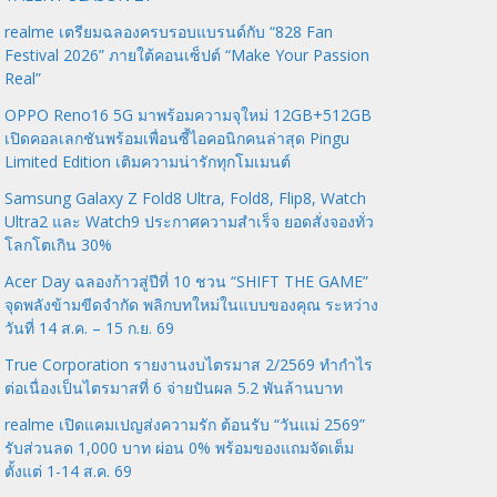
realme เตรียมฉลองครบรอบแบรนด์กับ “828 Fan
Festival 2026” ภายใต้คอนเซ็ปต์ “Make Your Passion
Real”
OPPO Reno16 5G มาพร้อมความจุใหม่ 12GB+512GB
เปิดคอลเลกชันพร้อมเพื่อนซี้ไอคอนิกคนล่าสุด Pingu
Limited Edition เติมความน่ารักทุกโมเมนต์
Samsung Galaxy Z Fold8 Ultra, Fold8, Flip8, Watch
Ultra2 และ Watch9 ประกาศความสำเร็จ ยอดสั่งจองทั่ว
โลกโตเกิน 30%
Acer Day ฉลองก้าวสู่ปีที่ 10 ชวน “SHIFT THE GAME”
จุดพลังข้ามขีดจำกัด พลิกบทใหม่ในแบบของคุณ ระหว่าง
วันที่ 14 ส.ค. – 15 ก.ย. 69
True Corporation รายงานงบไตรมาส 2/2569 ทำกำไร
ต่อเนื่องเป็นไตรมาสที่ 6 จ่ายปันผล 5.2 พันล้านบาท
realme เปิดแคมเปญส่งความรัก ต้อนรับ “วันแม่ 2569”
รับส่วนลด 1,000 บาท ผ่อน 0% พร้อมของแถมจัดเต็ม
ตั้งแต่ 1-14 ส.ค. 69