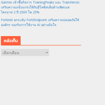
Garmin เข้าซื้อกิจการ TrainingPeaks และ TrainHeroic
เสริมความแข็งแกร่งให้กับอีโคซิสเต็มด้านฟิตเนส
ไตรมาส 2 ปี 2569 โต 25%
Fortinet ยกระดับ FortiEndpoint เสริมความปลอดภัยให้
องค์กร รองรับการใช้งาน AI อย่างมั่นใจ
คลังเก็บ
ค
ลั
ง
เ
ก็
บ