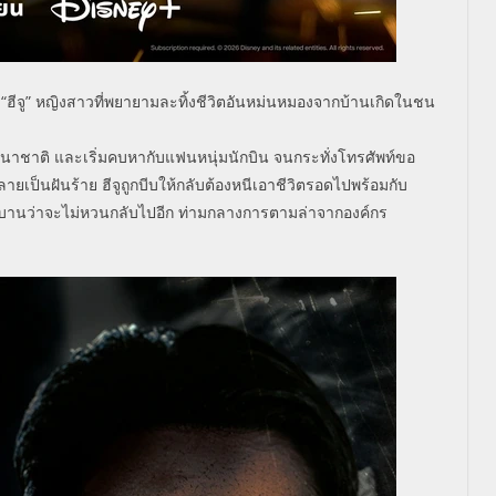
ีจู” หญิงสาวที่พยายามละทิ้งชีวิตอั
นหม่นหมองจากบ้านเกิดในชน
าชาติ และเริ่มคบหากับแฟนหนุ่มนักบิน จนกระทั่งโทรศัพท์ขอ
ยเป็นฝันร้าย ฮีจูถูกบีบให้กลับต้องหนีเอาชี
วิตรอดไปพร้อมกับ
านว่าจะไม่หวนกลับไปอี
ก ท่ามกลางการตามล่าจากองค์
กร