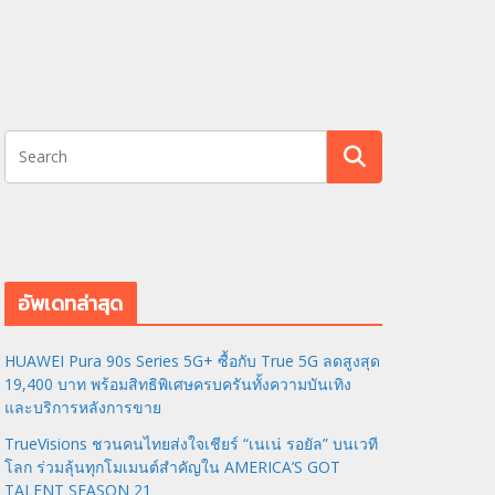
อัพเดทล่าสุด
HUAWEI Pura 90s Series 5G+ ซื้อกับ True 5G ลดสูงสุด
19,400 บาท พร้อมสิทธิพิเศษครบครันทั้งความบันเทิง
และบริการหลังการขาย
TrueVisions ชวนคนไทยส่งใจเชียร์ “เนเน่ รอยัล” บนเวที
โลก ร่วมลุ้นทุกโมเมนต์สำคัญใน AMERICA’S GOT
TALENT SEASON 21