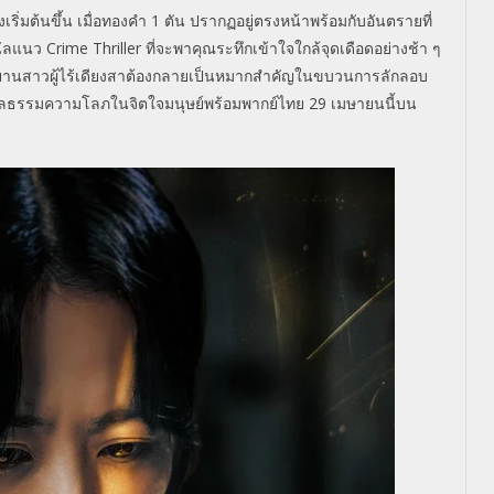
ริ่
มต้นขึ้น เมื่อทองคำ 1 ตัน ปรากฏอยู่ตรงหน้าพร้อมกับอั
นตรายที่
ินัลแนว Crime Thriller ที่จะพาคุณระทึกเข้าใจใกล้จุ
ดเดือดอย่างช้า ๆ
ยานสาวผู้
ไร้เดียงสาต้องกลายเป็นหมากสำคั
ญในขบวนการลักลอบ
ลธรรมความโลภในจิตใจมนุษย์พร้
อมพากย์ไทย 29 เมษายนนี้บน