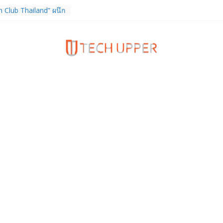
 Club Thailand” ผนึก
ักวิจัย วางรากฐาน
ไทย เชื่อมงานวิจัยสู่
คอุตสาหกรรม
ิจการ TrainingPeaks
 เสริมความแข็งแกร่ง
มด้านฟิตเนส ไตรมาส 2
 FortiEndpoint เสริม
งค์กร รองรับการใช้
จ
เดียวกับผู้บริโภค
กำกับ Gen Z สร้างภาพจำ
Z Series
 หูฟัง True Wireless
ท และสมาร์ตโฟน
(4b) ราคา 13,999