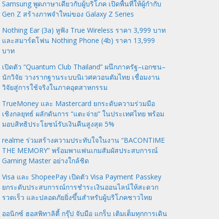
Samsung พูดภาษาเดียวกับผู้บริโภค เปิดพื้นที่ให้ผู้กำกับ
Gen Z สร้างภาพจำใหม่ของ Galaxy Z Series
Nothing Ear (3a) หูฟัง True Wireless ราคา 3,999 บาท
และสมาร์ตโฟน Nothing Phone (4b) ราคา 13,999
บาท
เปิดตัว “Quantum Club Thailand” ผนึกภาครัฐ–เอกชน–
นักวิจัย วางรากฐานระบบนิเวศควอนตัมไทย เชื่อมงาน
วิจัยสู่การใช้จริงในภาคอุตสาหกรรม
TrueMoney และ Mastercard ยกระดับความร่วมมือ
เชิงกลยุทธ์ ผลักดันการ “แตะจ่าย” ในประเทศไทย พร้อม
มอบสิทธิประโยชน์รับเงินคืนสูงสุด 5%
realme ร่วมสร้างความประทับใจในงาน “BACONTIME
THE MEMORY” พร้อมพาแฟนเกมสัมผัสประสบการณ์
Gaming Master อย่างใกล้ชิด
Visa และ ShopeePay เปิดตัว Visa Payment Passkey
ยกระดับประสบการณ์การชำระเงินออนไลน์ให้สะดวก
รวดเร็ว และปลอดภัยยิ่งขึ้นสำหรับผู้บริโภคชาวไทย
ออนิกซ์ ฮอสพิทาลิตี้ กรุ๊ป จับมือ แกร็บ เติมเต็มทุกการเดิน