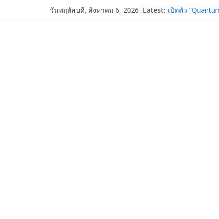
Skip
Latest:
เปิดตัว “Quantum
วันพฤหัสบดี, สิงหาคม 6, 2026
to
ภาครัฐ–เอกชน–น
ระบบนิเวศควอนตัม
content
การใช้จริงในภา
Garmin เข้าซื้อก
และ TrainHeroic
ให้กับอีโคซิสเต็
ปี 2569 โต 25%
Fortinet ยกระดับ
ความปลอดภัยให้อ
งาน AI อย่างมั่นใ
Samsung พูดภาษา
เปิดพื้นที่ให้ผู้
ใหม่ของ Galaxy 
Nothing Ear (3a)
ราคา 3,999 บา
Nothing Phone 
บาท