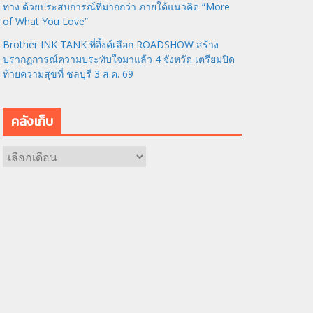
ทาง ด้วยประสบการณ์ที่มากกว่า ภายใต้แนวคิด “More
of What You Love”
Brother INK TANK ที่อิ้งค์เลือก ROADSHOW สร้าง
ปรากฏการณ์ความประทับใจมาแล้ว 4 จังหวัด เตรียมปิด
ท้ายความสุขที่ ชลบุรี 3 ส.ค. 69
คลังเก็บ
ค
ลั
ง
เ
ก็
บ