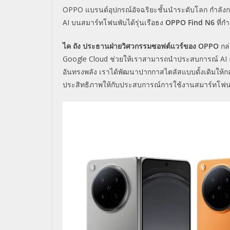
OPPO แบรนด์อุปกรณ์อัจฉริยะชั้นนำระดับโลก กำลังก
AI บนสมาร์ทโฟนพับได้รุ่นเรือธง
OPPO
Find N6
ที่ก
ไค ถัง ประธานฝ่ายวิศวกรรมซอฟต์แวร์ของ OPPO
กล่
Google Cloud ช่วยให้เราสามารถนำประสบการณ์ AI ล่า
อันทรงพลัง เราได้พัฒนาปากกาสไตลัสแบบดั้งเดิมให้กลา
ประสิทธิภาพให้กับประสบการณ์การใช้งานสมาร์ทโฟนพ