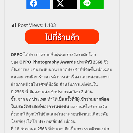
Post Views:
1,103
OPPO
ได้ประกาศรายชื่อผู้ชนะรางวั
ลระดับโลก
ของ
OPPO
Photography Awards
ประจำปี
2568
ซึ่ง
เป็นการแข่งขันระดั
บนานาชาติประจำปีที่จัดขึ้นเพื่
อเฉลิม
ฉลองความคิดสร้างสรรค์ การเล่าเรื่อง และพลังของการ
ถ่ายภาพด้วยโทรศั
พท์มือถือ สำหรับการแข่งขันใน
ปี
2568
นี้ มีผลงานส่งเข้าประกวดเกือบ
2
ล้าน
ชิ้น
จาก
87
ประเทศ
ทำให้
เป็นครั้งที่มีผู้เข้าร่
วมมากที่สุด
ในประวัติศาสตร์
ของการแข่งขัน
ผลงานที่ได้รับรางวัล
ทั้งหมดได้
ถูกนำไปจัดแสดงในงานรอบชิ
งชนะเลิศระดับ
โลกที่กรุงไคโร ประเทศอียิปต์ เมื่อวัน
ที่
18
ธันวาคม
2568
ที่ผ่านมา ถือเป็นการรวมตัวของนัก