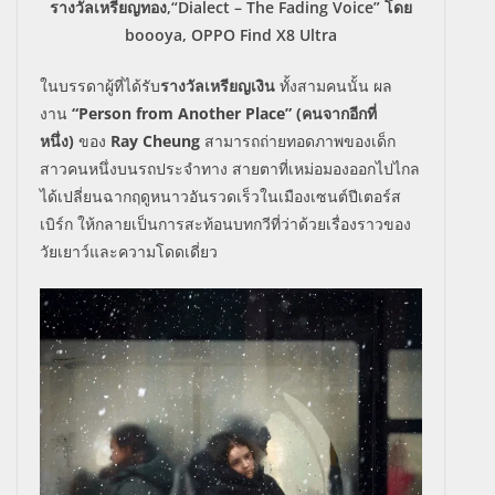
รางวัลเหรียญทอง,“Dialect – The Fading Voice” โดย
boooya, OPPO Find X8 Ultra
ในบรรดาผู้ที่ได้รับ
รางวัลเหรี
ยญเงิน
ทั้งสามคนนั้น ผล
งาน
“Person from Another Place” (
คนจากอีกที่
หนึ่ง)
ของ
Ray Cheung
สามารถถ่ายทอดภาพของเด็
ก
สาวคนหนึ่งบนรถประจำทาง สายตาที่เหม่อมองออกไปไกล
ได้
เปลี่ยนฉากฤดูหนาวอันรวดเร็
วในเมืองเซนต์ปีเตอร์ส
เบิร์ก ให้กลายเป็นการสะท้อนบทกวีที่ว่
าด้วยเรื่องราวของ
วัยเยาว์
และความโดดเดี่ยว