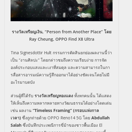
รางวัลเหรียญเงิน, “Person from Another Place” โดย
Ray Cheung, OPPO Find X8 Ultra
Tina Signesdottir Hult
กรรมการตัดสินยกย่องผลงานนี้ว่
า
เป็น
“
งานศิลปะ
”
โดยกล่าวชมถึงความเรียบง่าย การจัด
องค์ประกอบแสงและเงาที่
สมดุล และความสามารถในกา
รสื่
อสารอารมณ์ความรู้สึกออกมาได้
อย่างชัดเจนโดยไม่มี
อะไรมาบดบัง
ส่วนผู้ที่ได้รับ
รางวัลเหรียญทองแดง
ทั้งหกคนนั้น ได้แสดง
ให้เห็นถึ
งความหลากหลายทางวัฒนธรรมได้อย่
างโดดเด่น
เช่น ผลงาน
“Timeless Framing” (
กรอบแห่งกาล
เวลา)
ซึ่งถูกถ่ายด้วย
OPPO
Reno14 5G
โดย
Abdullah
Salah
ซึ่งบันทึกประเพณีการขี่ม้
าของชาวพื้นเมือง
El