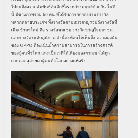
ไปจนถึงความสัมพันธ์อันลึกซึ้
งระหว่างมนุษย์ด้วยกัน ในปี
นี้ มีช่างภาพรวม
60
คน ที่ได้รับการยกย่องผ่านรางวั
ล
หลากหลายประเภท ทั้งรางวัลตามหมวดหมู่รวมถึ
งรางวัลที่
เพิ่มเข้ามาใหม่ คือ รางวัลชมเชย รางวัลขวัญใจมหาชน
และรางวัลระดับภูมิภาค สิ่งนี้สะท้อนให้เห็นถึง ความมุ่งมั่น
ของ
OPPO
ที่จะเน้นย้ำความสามารถในการสร้
างสรรค์
ของผู้คนทั่วโลก และเป็นเวทีให้เสี
ยงของพวกเขาได้ถูก
ถ่ายทอดสู่
สายตาผู้คนทั่วโลกอย่างแท้จริง