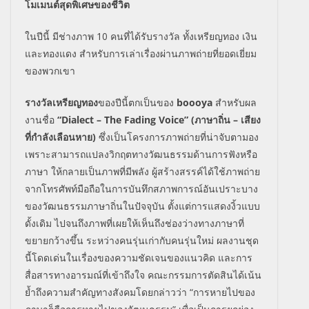
โมเมนต์สุดพิ
เศษของชีวิต
ในปีนี้ มีช่างภาพ
10
คนที่ได้รับรางวัล ทั้งเหรียญทอง เงิน
และทองแดง สำหรับการเล่าเรื่องผ่านภาพถ่
ายที่ยอดเยี่ยม
ของพวกเขา
รางวัลเหรียญทอง
ของปีนี้ตกเป็
นของ
boooya
สำหรับผล
งานชื่อ
“Dialect – The Fading Voice”
(
ภาษาถิ่น
–
เสียง
ที่กำลังเลือนหาย)
ซึ่งเป็นโครงการภาพถ่ายที่น่าจั
บตามอง
เพราะสามารถแปลงวิกฤตทางวั
ฒนธรรมด้านการฟังหรือ
ภาษา ให้กลายเป็นภาพที่มีพลัง ผู้สร้างสรรค์ได้ใช้ภาพถ่
าย
จากโทรศัพท์มือถือในการบันทึ
กสภาพการณ์อันเปราะบาง
ของวั
ฒนธรรมภาษาถิ่นในปัจจุบัน ตั้งแต่การแสดงงิ้วแบบ
ดั้งเดิม ไปจนถึงภาพที่เผยให้เห็นถึงช่
องว่างทางภาษาที่
ขยายกว้างขึ้น ระหว่างคนรุ่นเก่ากับคนรุ่นใหม่ ผลงานชุด
นี้โดดเด่นในเรื่
องของความชัดเจนของแนวคิด และการ
สื่อสารทางอารมณ์ที่เข้
าถึงใจ คณะกรรมการตัดสินได้เน้น
ย้ำถึ
งความสำคัญทางสังคมโดยกล่าวว่า
“
การหายไปของ