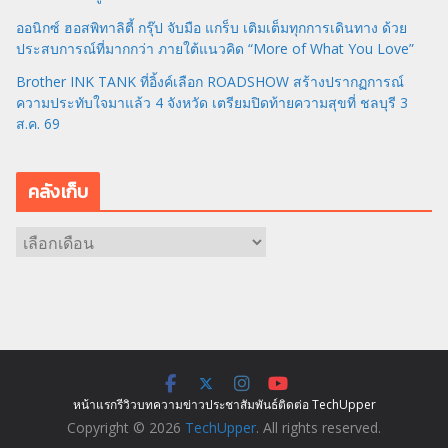
ออนิกซ์ ฮอสพิทาลิตี้ กรุ๊ป จับมือ แกร็บ เติมเต็มทุกการเดินทาง ด้วย
ประสบการณ์ที่มากกว่า ภายใต้แนวคิด “More of What You Love”
Brother INK TANK ที่อิ้งค์เลือก ROADSHOW สร้างปรากฏการณ์
ความประทับใจมาแล้ว 4 จังหวัด เตรียมปิดท้ายความสุขที่ ชลบุรี 3
ส.ค. 69
คลังเก็บ
ค
ลั
ง
เ
ก็
บ
หน้าแรก
รีวิว
บทความ
ข่าว
ประชาสัมพันธ์
ติดต่อ TechUpper
Copyright © 2026
TechUpper
. All rights reserved.