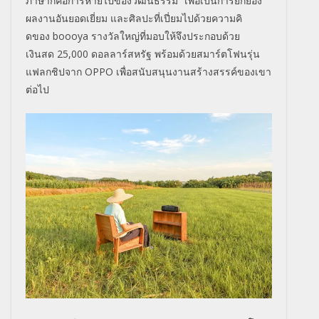
ภาษาก็คื
อการหายไปของวัฒนธรรม
”
เพื่อเป็นการยกย่อง
ผลงานอั
นยอดเยี่ยม และศิลปะที่เปี่ยมไปด้วยความคิ
ดของ
boooya
รางวัลใหญ่ที่มอบให้จึงประกอบด้
วย
เงินสด
25,000
ดอลลาร์สหรัฐ พร้อมด้วยสมาร์ตโฟนรุ่น
แฟลกชิ
ปจาก
OPPO
เพื่อสนับสนุนงานสร้างสรรค์
ของเขา
ต่อไป