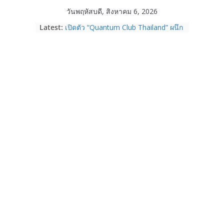
Skip
วันพฤหัสบดี, สิงหาคม 6, 2026
to
Latest:
เปิดตัว “Quantum Club Thailand” ผนึก
content
ภาครัฐ–เอกชน–นักวิจัย วางรากฐาน
ระบบนิเวศควอนตัมไทย เชื่อมงานวิจัยสู่
การใช้จริงในภาคอุตสาหกรรม
Garmin เข้าซื้อกิจการ TrainingPeaks
และ TrainHeroic เสริมความแข็งแกร่ง
ให้กับอีโคซิสเต็มด้านฟิตเนส ไตรมาส 2
ปี 2569 โต 25%
Fortinet ยกระดับ FortiEndpoint เสริม
ความปลอดภัยให้องค์กร รองรับการใช้
งาน AI อย่างมั่นใจ
Samsung พูดภาษาเดียวกับผู้บริโภค
เปิดพื้นที่ให้ผู้กำกับ Gen Z สร้างภาพจำ
ใหม่ของ Galaxy Z Series
Nothing Ear (3a) หูฟัง True Wireless
ราคา 3,999 บาท และสมาร์ตโฟน
Nothing Phone (4b) ราคา 13,999
บาท