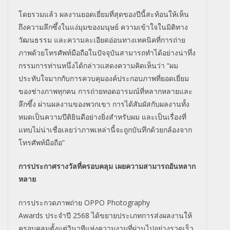
โดยรวมแล้ว ผลงานยอดเยี่ยมที่สุดของปีนี้
สะท้อนให้เห็น
ถึงความลึกซึ้
งในแง่มุมของมนุษย์ ความเข้าใจในมิติทาง
วัฒนธรรม และความละเอียดอ่อนทางเทคนิคที่
การถ่าย
ภาพด้วยโทรศัพท์มือถื
อในปัจจุบันสามารถทำได้อย่างน่
าทึ่ง
กรรมการท่านหนึ่งได้กล่
าวแสดงความคิดเห็นว่า
“
ผม
ประทับใจมากกับการควบคุมองค์
ประกอบภาพที่ยอดเยี่ยม
ของช่
างภาพทุกคน การถ่ายทอดอารมณ์ที่
หลากหลายและ
ลึกซึ้ง ผ่านผลงานของพวกเขา การได้สัมผัสกับผลงานทั้ง
หมดเป็
นความปีติยินดีอย่างยิ่งสำหรั
บผม และเป็นเรื่องที่
แทบไม่น่าเชื่
อเลยว่าภาพเหล่านี้จะถูกบันทึ
กด้วยกล้องจาก
โทรศัพท์มือถือ
”
การประกาศรางวัลที่ครอบคลุม เผยความสามารถอันหลาก
หลาย
การประกวดภาพถ่าย
OPPO
Photography
Awards
ประจำปี
2568
ได้ขยายประเภทการส่งผลงานให้
ครอบคลุมตั้งแต่วินาทีแห่
งความงามที่ผ่านไปอย่างรวดเร็ว