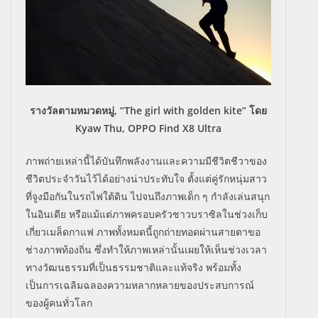
รางวัลตามหมวดหมู่, “The girl with golden kite” โดย
Kyaw Thu, OPPO Find X8 Ultra
ภาพถ่ายเหล่านี้ได้บันทึกพลั
งงานและความมีชีวิตชีวาของ
ชีวิ
ตประจำวันไว้ได้อย่างน่าประทั
บใจ ตั้งแต่คู่รักหนุ่มสาว
ที่จูงมื
อกันในรถไฟใต้ดิน ไปจนถึงภาพเด็ก ๆ กำลังเล่นสนุก
ในอินเดีย หรือแม้แต่ภาพครอบครัวชาวบราซิ
ลในช่วงเก็บ
เกี่ยวเมล็ดกาแฟ ภาพทั้งหมดนี้ถูกถ่ายทอดผ่
านสายตาขอ
ช่างภาพท้องถิ่น ซึ่งทำให้ภาพเหล่านั้นเผยให้เห็
นช่วงเวลา
ทางวัฒนธรรมที่เป็
นธรรมชาติและแท้จริง พร้อมทั้ง
เป็นการเฉลิ
มฉลองความหลากหลายของประสบการณ์
ของผู้คนทั่วโลก