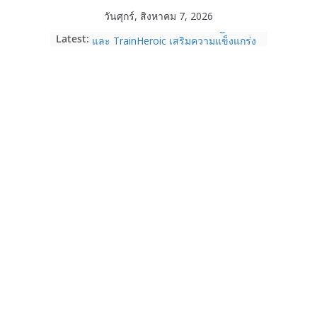
Skip
วันศุกร์, สิงหาคม 7, 2026
to
Garmin เข้าซื้อกิจการ TrainingPeaks
Latest:
content
และ TrainHeroic เสริมความแข็งแกร่ง
ให้กับอีโคซิสเต็มด้านฟิตเนส ไตรมาส 2
ปี 2569 โต 25%
Fortinet ยกระดับ FortiEndpoint เสริม
ความปลอดภัยให้องค์กร รองรับการใช้
งาน AI อย่างมั่นใจ
Samsung พูดภาษาเดียวกับผู้บริโภค
เปิดพื้นที่ให้ผู้กำกับ Gen Z สร้างภาพจำ
ใหม่ของ Galaxy Z Series
Nothing Ear (3a) หูฟัง True Wireless
ราคา 3,999 บาท และสมาร์ตโฟน
Nothing Phone (4b) ราคา 13,999
บาท
เปิดตัว “Quantum Club Thailand” ผนึก
ภาครัฐ–เอกชน–นักวิจัย วางรากฐาน
ระบบนิเวศควอนตัมไทย เชื่อมงานวิจัยสู่
การใช้จริงในภาคอุตสาหกรรม