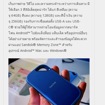
เก็บภาพถ่
าย วิดีโอ และความทรงจำระหว่างการเดินทาง มี
ให้เลือก 3 สีลิมิเต็ดสุดน่ารัก ได้แก่ สีเหลือง (ความ
จุ
64GB
) สีแดง (ความจุ
128GB
) และสีน้ำเงิน (ความ
จุ
256GB
) รองรับการเชื่อมต่อทั้ง
USB-A
และ
USB-
C®
ช่วยให้ผู้ใช้สามารถถ่ายโอนข้
อมูลจากสมาร์ท
โฟน
Android™
ไปยังแล็ปท็อป แท็บเล็ต หรืออุปกรณ์อื่นๆ
ได้อย่างง่ายดาย พร้อมจัดการและสำรองข้อมูลได้
สะดวก
ผ่านแอป
Sandisk® Memory Zone™
สำหรับ
อุปกรณ์
Android™ Mac
และ
Windows®