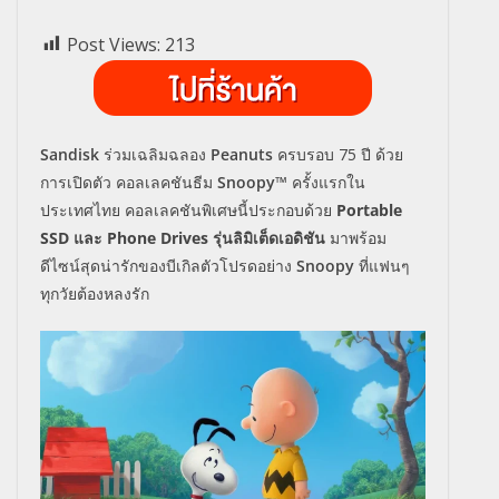
Post Views:
213
S
andisk
ร่วมเฉลิมฉลอง
Peanuts
ครบรอบ
75
ปี ด้วย
การเปิดตัว คอลเลคชันธีม
Snoopy™
ครั้งแรกใน
ประเทศไทย คอลเลคชันพิเศษนี้ประกอบด้วย
Portable
SSD
และ
Phone Drives
รุ่นลิมิเต็ดเอดิชัน
มาพร้อม
ดีไซน์สุดน่ารักของบีเกิ
ลตัวโปรดอย่าง
Snoopy
ที่แฟนๆ
ทุกวัยต้องหลงรัก