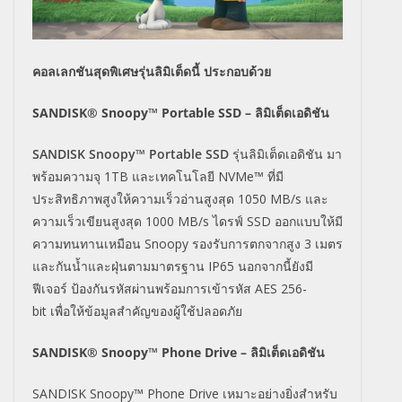
คอลเลกชันสุดพิเศษรุ่นลิมิเต็
ดนี้ ประกอบด้วย
SANDISK® Snoopy™ Portable SSD –
ลิมิเต็ดเอดิชัน
SANDISK Snoopy™ Portable SSD
รุ่นลิมิเต็ดเอดิชัน มา
พร้อมความจุ
1
TB
และเทคโนโลยี
NVMe™
ที่มี
ประสิทธิภาพสูงให้ความเร็
วอ่านสูงสุด
1050 MB/s
และ
ความเร็วเขียนสูงสุด
1000 MB/s
ไดรฟ์
SSD
ออกแบบให้มี
ความทนทานเหมือน
Snoopy
รองรับการตกจากสูง
3
เมตร
และกันน้ำและฝุ่นตามมาตรฐาน
IP65
นอกจากนี้ยังมี
ฟีเจอร์ ป้องกันรหัสผ่านพร้อมการเข้ารหั
ส
AES 256-
bit
เพื่อให้ข้อมูลสำคัญของผู้ใช้
ปลอดภัย
SANDISK® Snoopy™ Phone Drive –
ลิมิเต็ดเอดิชัน
SANDISK Snoopy™ Phone Drive
เหมาะอย่างยิ่งสำหรับ