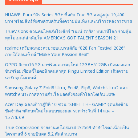
HUAWEI Pura 90s Series 5G+ ซื้อกับ True 5G ลดสูงสุด 19,400
บาท พร้อมสิทธิพิเศษครบครันทั้งความบันเทิง และบริการหลังการขาย
TrueVisions ชวนคนไทยส่งใจเชียร์ “เนเน่ รอยัล” บนเวทีโลก ร่วมลุ้น
ทุกโมเมนต์สำคัญใน AMERICA’S GOT TALENT SEASON 21
realme เตรียมฉลองครบรอบแบรนด์กับ “828 Fan Festival 2026”
ภายใต้คอนเซ็ปต์ “Make Your Passion Real”
OPPO Reno16 5G มาพร้อมความจุใหม่ 12GB+512GB เปิดคอลเลก
ชันพร้อมเพื่อนซี้ไอคอนิกคนล่าสุด Pingu Limited Edition เติมความ
น่ารักทุกโมเมนต์
Samsung Galaxy Z Fold8 Ultra, Fold8, Flip8, Watch Ultra2 และ
Watch9 ประกาศความสำเร็จ ยอดสั่งจองทั่วโลกโตเกิน 30%
Acer Day ฉลองก้าวสู่ปีที่ 10 ชวน “SHIFT THE GAME” จุดพลังข้าม
ขีดจำกัด พลิกบทใหม่ในแบบของคุณ ระหว่างวันที่ 14 ส.ค. –
15 ก.ย. 69
True Corporation รายงานงบไตรมาส 2/2569 ทำกำไรต่อเนื่องเป็น
ไตรมาสที่ 6 จ่ายปันผล 5.2 พันล้านบาท