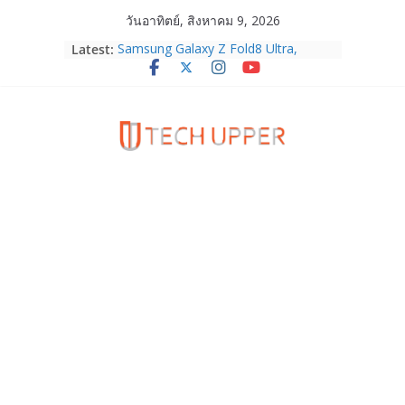
Skip
วันอาทิตย์, สิงหาคม 9, 2026
to
Latest:
Samsung Galaxy Z Fold8 Ultra,
content
Fold8, Flip8, Watch Ultra2 และ
Watch9 ประกาศความสำเร็จ ยอดสั่ง
จองทั่วโลกโตเกิน 30%
HUAWEI Pura 90s Series 5G+ ซื้อกับ
True 5G ลดสูงสุด 19,400 บาท พร้อม
สิทธิพิเศษครบครันทั้งความบันเทิง และ
บริการหลังการขาย
TrueVisions ชวนคนไทยส่งใจเชียร์
“เนเน่ รอยัล” บนเวทีโลก ร่วมลุ้นทุก
โมเมนต์สำคัญใน AMERICA’S GOT
TALENT SEASON 21
realme เตรียมฉลองครบรอบแบรนด์กับ
“828 Fan Festival 2026” ภายใต้คอน
เซ็ปต์ “Make Your Passion Real”
OPPO Reno16 5G มาพร้อมความจุใหม่
12GB+512GB เปิดคอลเลกชันพร้อม
เพื่อนซี้ไอคอนิกคนล่าสุด Pingu Limited
Edition เติมความน่ารักทุกโมเมนต์