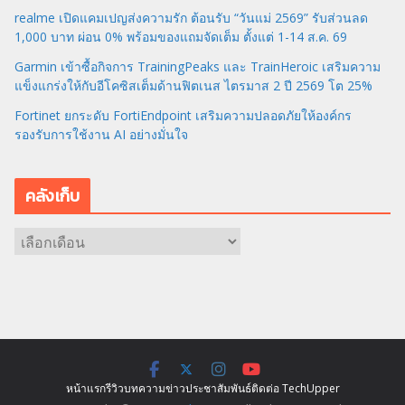
realme เปิดแคมเปญส่งความรัก ต้อนรับ “วันแม่ 2569” รับส่วนลด
1,000 บาท ผ่อน 0% พร้อมของแถมจัดเต็ม ตั้งแต่ 1-14 ส.ค. 69
Garmin เข้าซื้อกิจการ TrainingPeaks และ TrainHeroic เสริมความ
แข็งแกร่งให้กับอีโคซิสเต็มด้านฟิตเนส ไตรมาส 2 ปี 2569 โต 25%
Fortinet ยกระดับ FortiEndpoint เสริมความปลอดภัยให้องค์กร
รองรับการใช้งาน AI อย่างมั่นใจ
คลังเก็บ
ค
ลั
ง
เ
ก็
บ
หน้าแรก
รีวิว
บทความ
ข่าว
ประชาสัมพันธ์
ติดต่อ TechUpper