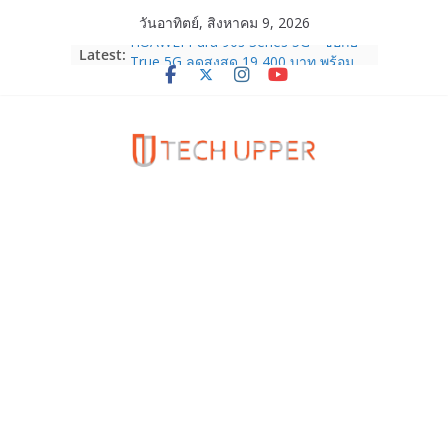
Skip
วันอาทิตย์, สิงหาคม 9, 2026
to
HUAWEI Pura 90s Series 5G+ ซื้อกับ
Latest:
content
True 5G ลดสูงสุด 19,400 บาท พร้อม
สิทธิพิเศษครบครันทั้งความบันเทิง และ
บริการหลังการขาย
TrueVisions ชวนคนไทยส่งใจเชียร์
“เนเน่ รอยัล” บนเวทีโลก ร่วมลุ้นทุก
โมเมนต์สำคัญใน AMERICA’S GOT
TALENT SEASON 21
realme เตรียมฉลองครบรอบแบรนด์กับ
“828 Fan Festival 2026” ภายใต้คอน
เซ็ปต์ “Make Your Passion Real”
OPPO Reno16 5G มาพร้อมความจุใหม่
12GB+512GB เปิดคอลเลกชันพร้อม
เพื่อนซี้ไอคอนิกคนล่าสุด Pingu Limited
Edition เติมความน่ารักทุกโมเมนต์
Samsung Galaxy Z Fold8 Ultra,
Fold8, Flip8, Watch Ultra2 และ
Watch9 ประกาศความสำเร็จ ยอดสั่ง
จองทั่วโลกโตเกิน 30%