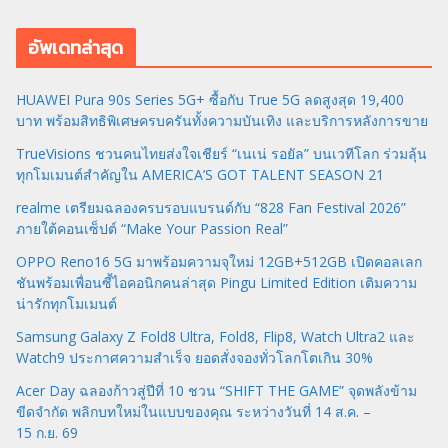
อัพเดทล่าสุด
HUAWEI Pura 90s Series 5G+ ซื้อกับ True 5G ลดสูงสุด 19,400
บาท พร้อมสิทธิพิเศษครบครันทั้งความบันเทิง และบริการหลังการขาย
TrueVisions ชวนคนไทยส่งใจเชียร์ “เนเน่ รอยัล” บนเวทีโลก ร่วมลุ้น
ทุกโมเมนต์สำคัญใน AMERICA’S GOT TALENT SEASON 21
realme เตรียมฉลองครบรอบแบรนด์กับ “828 Fan Festival 2026”
ภายใต้คอนเซ็ปต์ “Make Your Passion Real”
OPPO Reno16 5G มาพร้อมความจุใหม่ 12GB+512GB เปิดคอลเลก
ชันพร้อมเพื่อนซี้ไอคอนิกคนล่าสุด Pingu Limited Edition เติมความ
น่ารักทุกโมเมนต์
Samsung Galaxy Z Fold8 Ultra, Fold8, Flip8, Watch Ultra2 และ
Watch9 ประกาศความสำเร็จ ยอดสั่งจองทั่วโลกโตเกิน 30%
Acer Day ฉลองก้าวสู่ปีที่ 10 ชวน “SHIFT THE GAME” จุดพลังข้าม
ขีดจำกัด พลิกบทใหม่ในแบบของคุณ ระหว่างวันที่ 14 ส.ค. –
15 ก.ย. 69