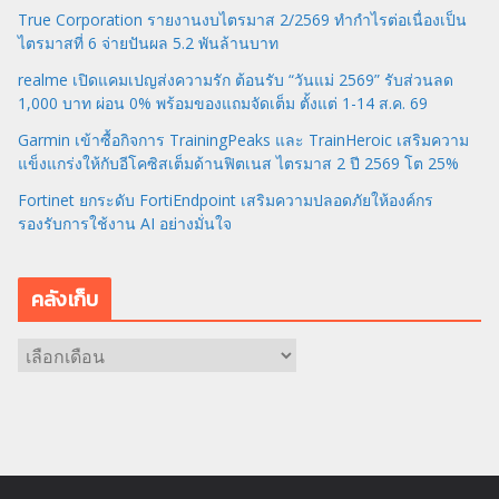
True Corporation รายงานงบไตรมาส 2/2569 ทำกำไรต่อเนื่องเป็น
ไตรมาสที่ 6 จ่ายปันผล 5.2 พันล้านบาท
realme เปิดแคมเปญส่งความรัก ต้อนรับ “วันแม่ 2569” รับส่วนลด
1,000 บาท ผ่อน 0% พร้อมของแถมจัดเต็ม ตั้งแต่ 1-14 ส.ค. 69
Garmin เข้าซื้อกิจการ TrainingPeaks และ TrainHeroic เสริมความ
แข็งแกร่งให้กับอีโคซิสเต็มด้านฟิตเนส ไตรมาส 2 ปี 2569 โต 25%
Fortinet ยกระดับ FortiEndpoint เสริมความปลอดภัยให้องค์กร
รองรับการใช้งาน AI อย่างมั่นใจ
คลังเก็บ
ค
ลั
ง
เ
ก็
บ