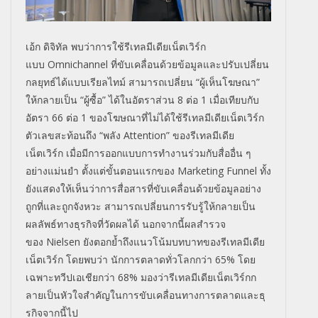
เอ้ก ดิจิทัล พบว่าการใช้รีเทลมีเดียเน็ตเวิ
ร์ก
แบบ
Omnichannel
ที่ขับเคลื่อนด้วยข้อมูลและปรั
บเปลี่ยน
กลยุทธ์ได้แบบเรียลไทม์ สามารถเปลี่ยน “ผู้เห็นโฆษณา”
ให้กลายเป็น “ผู้ซื้อ” ได้ในอัตราส่วน
8
ต่อ
1
เมื่อเทียบกับ
อัตรา
66
ต่อ
1
ของโฆษณาที่ไม่ได้ใช้รีเทลมีเดี
ยเน็ตเวิร์ก
ตัวเลขสะท้อนถึง “พลัง
Attention”
ของรีเทลมีเดีย
เน็ตเวิร์ก เมื่อมีการออกแบบการทำงานร่วมกั
บสื่ออื่น ๆ
อย่างแม่นยำ ตั้งแต่ขั้นตอนแรกของ
Marketing Funnel
ทั้ง
ยังแสดงให้เห็นว่าการสื่
อสารที่ขับเคลื่อนด้วยข้อมูลอย่
าง
ถูกที่และถูกจังหวะ สามารถเปลี่ยนการรับรู้ให้
กลายเป็น
ผลลัพธ์ทางธุรกิจที่วั
ดผลได้ นอกจากนี้ผลสำรวจ
ของ
Nielsen
ยังตอกย้ำถึงแนวโน้มบทบาทของรี
เทลมีเดีย
เน็ตเวิร์ก โดยพบว่า นักการตลาดทั่วโลกกว่า
65
% โดย
เฉพาะทวีปเอเชียกว่า
68
% มองว่ารีเทลมีเดียเน็ตเวิร์
กก
ลายเป็นหัวใจสำคัญในการขั
บเคลื่อนทางการตลาดและธุ
รกิ
จจากนี้ไป