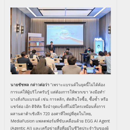
นายชัชพล กล่าวต่อว่า
“เพราะแบรนด์ในยุคนี้ไม่ได้ต้
อง
การแค่ให้ผู้บริโภครับรู้ แต่ต้องการให้พวกเขา ‘ลงมือทำ’
บางสิ่งกับแบรนด์ เช่น การคลิก
,
ตัดสินใจซื้อ
,
ซื้อซ้ำ หรือ
แชร์ต่อ เอ้ก ดิจิทัล จึงนำจุดแข็งที่ไม่มีใครเหมื
อนทั้งการ
ผสานดาต้าเชิงลึก 720 องศาที่ใหญ่ที่สุดในไทย
,
MediaFusion
แพลตฟอร์มที่ขับเคลื่อนด้วย
EGG AI Agent
(Agentic AI)
และเครือข่ายสื่อที่อยู่ในชีวิ
ตประจำวันของผู้