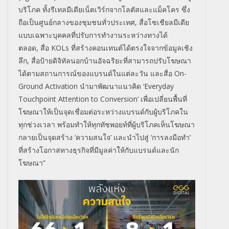
บริโภค ทั้งรีเทลมีเดียเน็ตเวิร์
กจากโลตัสและแม็คโคร ซึ่ง
ถือเป็นศูนย์กลางของชุมชนทั่
วประเทศ
,
สื่อโซเชียลมีเดีย
แบบเฉพาะบุ
คคลที่ปรับการทำงานระหว่
างทางได้
ตลอด
,
สื่อ
KOLs
ที่สร้างคอนเทนต์ได้ตรงใจจากข้
อมูลเชิง
ลึก
,
สื่อป้ายดิจิทัลนอกบ้านอัจฉริ
ยะที่สามารถปรับโฆษณา
ได้
ตามสถานการณ์ของแบรนด์ในแต่ละวั
น และสื่อ
On-
Ground Activation
นำมาพัฒนาแนวคิด
‘Everyday
Touchpoint Attention to Conversion’
เพื่อเปลี่ยนพื้นที่
โฆษณาให้เป็
นจุดเชื่อมต่อระหว่างแบรนด์กั
บผู้บริโภคใน
ทุกช่วงเวลา พร้อมทำให้ทุกทัชพอยท์ที่ผู้บริ
โภคเห็นโฆษณา
กลายเป็นจุดสร้าง ‘ความสนใจ’ และนำไปสู่ ‘การลงมือทำ’
ที่สร้างโอกาสทางธุรกิจที่มีมู
ลค่าให้กับแบรนด์และนัก
โฆษณา”