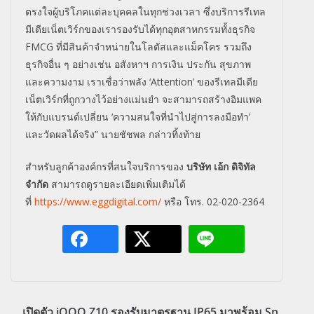
ตรงใจผู้บริโภคแต่ละบุคคลในทุกช่วงเวลา ซึ่งบริการรีเทล
มีเดียเน็ตเวิร์กของเรารองรับได้ทุกอุตสาหกรรมทั้งธุรกิจ
FMCG ที่มีสินค้าจำหน่ายในโลตัสและแม็คโคร รวมถึง
ธุรกิจอื่น ๆ อย่างเช่น อสังหาฯ การเงิน ประกัน สุขภาพ
และความงาม เราเชื่อว่าพลัง ‘Attention’ ของรีเทลมีเดีย
เน็ตเวิร์กที่ถูกวางไว้อย่างแม่นยำ จะสามารถสร้างอิมแพค
ให้กับแบรนด์เปลี่ยน ‘ความสนใจที่นำไปสู่การลงมือทำ’
และวัดผลได้จริง” นายชัชพล กล่าวทิ้งท้าย
สำหรับลูกค้าองค์กรที่สนใจบริ
การของ
บริษัท เอ้ก ดิจิทัล
จำกัด
สามารถดูรายละเอียดเพิ่มเติมได้
ที่
https://www.eggdigital.com/
หรือ โทร. 02-020-2364
เปิดตัว iQOO Z10 รองรับมาตรฐาน IP65 มาพร้อม Sn