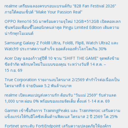
realme เตรียมฉลองครบรอบแบรนด์กับ “828 Fan Festival 2026”
ภายใต้คอนเซ็ปต์ “Make Your Passion Real”
OPPO Reno16 5G มาพร้อมความจุใหม่ 12GB+512GB เปิดคอลเลก
ชันพร้อมเพื่อนซี้ไอคอนิกคนล่าสุด Pingu Limited Edition เติมความ
น่ารักทุกโมเมนต์
Samsung Galaxy Z Fold8 Ultra, Fold8, Flip8, Watch Ultra2 และ
Watch9 ประกาศความสำเร็จ ยอดสั่งจองทั่วโลกโตเกิน 30%
Acer Day ฉลองก้าวสู่ปีที่ 10 ชวน “SHIFT THE GAME” จุดพลังข้าม
ขีดจำกัด พลิกบทใหม่ในแบบของคุณ ระหว่างวันที่ 14 ส.ค. –
15 ก.ย. 69
True Corporation รายงานงบไตรมาส 2/2569 ทำกำไรต่อเนื่องเป็น
ไตรมาสที่ 6 จ่ายปันผล 5.2 พันล้านบาท
realme เปิดแคมเปญส่งความรัก ต้อนรับ “วันแม่ 2569” รับส่วนลด
1,000 บาท ผ่อน 0% พร้อมของแถมจัดเต็ม ตั้งแต่ 1-14 ส.ค. 69
Garmin เข้าซื้อกิจการ TrainingPeaks และ TrainHeroic เสริมความ
แข็งแกร่งให้กับอีโคซิสเต็มด้านฟิตเนส ไตรมาส 2 ปี 2569 โต 25%
Fortinet ยกระดับ FortiEndpoint เสริมความปลอดภัยให้องค์กร