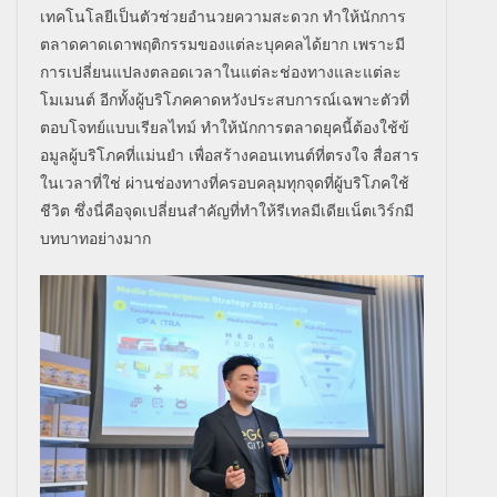
เทคโนโลยีเป็นตัวช่
วยอำนวยความสะดวก ทำให้นักการ
ตลาดคาดเดาพฤติ
กรรมของแต่ละบุคคลได้ยาก เพราะมี
การเปลี่
ยนแปลงตลอดเวลาในแต่ละช่
องทางและแต่ละ
โมเมนต์ อีกทั้งผู้บริโภคคาดหวั
งประสบการณ์เฉพาะตัวที่
ตอบโจทย์
แบบเรียลไทม์ ทำให้นักการตลาดยุคนี้ต้องใช้ข้
อมูลผู้บริโภคที่แม่นยำ เพื่อสร้างคอนเทนต์ที่ตรงใจ สื่อสาร
ในเวลาที่ใช่ ผ่านช่องทางที่ครอบคลุมทุกจุดที่
ผู้บริโภคใช้
ชีวิต ซึ่งนี่คือจุดเปลี่ยนสำคัญที่
ทำให้รีเทลมีเดียเน็ตเวิร์กมี
บทบาทอย่างมาก