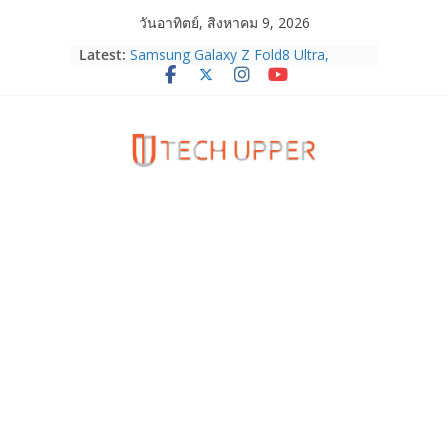
Skip
วันอาทิตย์, สิงหาคม 9, 2026
to
Latest:
Samsung Galaxy Z Fold8 Ultra,
content
Fold8, Flip8, Watch Ultra2 และ
Watch9 ประกาศความสำเร็จ ยอดสั่ง
จองทั่วโลกโตเกิน 30%
HUAWEI Pura 90s Series 5G+ ซื้อกับ
True 5G ลดสูงสุด 19,400 บาท พร้อม
สิทธิพิเศษครบครันทั้งความบันเทิง และ
บริการหลังการขาย
TrueVisions ชวนคนไทยส่งใจเชียร์
“เนเน่ รอยัล” บนเวทีโลก ร่วมลุ้นทุก
โมเมนต์สำคัญใน AMERICA’S GOT
TALENT SEASON 21
realme เตรียมฉลองครบรอบแบรนด์กับ
“828 Fan Festival 2026” ภายใต้คอน
เซ็ปต์ “Make Your Passion Real”
OPPO Reno16 5G มาพร้อมความจุใหม่
12GB+512GB เปิดคอลเลกชันพร้อม
เพื่อนซี้ไอคอนิกคนล่าสุด Pingu Limited
Edition เติมความน่ารักทุกโมเมนต์