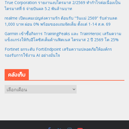
True Corporation รายงานงบไตรมาส 2/2569 ทำกำไรต่อเนื่องเป็น
ไตรมาสที่ 6 จ่ายปันผล 5.2 พันล้านบาท
realme เปิดแคมเปญส่งความรัก ต้อนรับ “วันแม่ 2569” รับส่วนลด
1,000 บาท ผ่อน 0% พร้อมของแถมจัดเต็ม ตั้งแต่ 1-14 ส.ค. 69
Garmin เข้าซื้อกิจการ TrainingPeaks และ TrainHeroic เสริมความ
แข็งแกร่งให้กับอีโคซิสเต็มด้านฟิตเนส ไตรมาส 2 ปี 2569 โต 25%
Fortinet ยกระดับ FortiEndpoint เสริมความปลอดภัยให้องค์กร
รองรับการใช้งาน AI อย่างมั่นใจ
คลังเก็บ
ค
ลั
ง
เ
ก็
บ