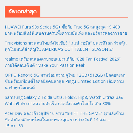
อัพเดทล่าสุด
HUAWEI Pura 90s Series 5G+ ซื้อกับ True 5G ลดสูงสุด 19,400
บาท พร้อมสิทธิพิเศษครบครันทั้งความบันเทิง และบริการหลังการขาย
TrueVisions ชวนคนไทยส่งใจเชียร์ “เนเน่ รอยัล” บนเวทีโลก ร่วมลุ้น
ทุกโมเมนต์สำคัญใน AMERICA’S GOT TALENT SEASON 21
realme เตรียมฉลองครบรอบแบรนด์กับ “828 Fan Festival 2026”
ภายใต้คอนเซ็ปต์ “Make Your Passion Real”
OPPO Reno16 5G มาพร้อมความจุใหม่ 12GB+512GB เปิดคอลเลก
ชันพร้อมเพื่อนซี้ไอคอนิกคนล่าสุด Pingu Limited Edition เติมความ
น่ารักทุกโมเมนต์
Samsung Galaxy Z Fold8 Ultra, Fold8, Flip8, Watch Ultra2 และ
Watch9 ประกาศความสำเร็จ ยอดสั่งจองทั่วโลกโตเกิน 30%
Acer Day ฉลองก้าวสู่ปีที่ 10 ชวน “SHIFT THE GAME” จุดพลังข้าม
ขีดจำกัด พลิกบทใหม่ในแบบของคุณ ระหว่างวันที่ 14 ส.ค. –
15 ก.ย. 69