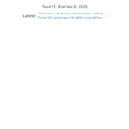
Skip
วันเสาร์, สิงหาคม 8, 2026
to
Latest:
HUAWEI Pura 90s Series 5G+ ซื้อกับ
content
True 5G ลดสูงสุด 19,400 บาท พร้อม
สิทธิพิเศษครบครันทั้งความบันเทิง และ
บริการหลังการขาย
TrueVisions ชวนคนไทยส่งใจเชียร์
“เนเน่ รอยัล” บนเวทีโลก ร่วมลุ้นทุก
โมเมนต์สำคัญใน AMERICA’S GOT
TALENT SEASON 21
realme เตรียมฉลองครบรอบแบรนด์กับ
“828 Fan Festival 2026” ภายใต้คอน
เซ็ปต์ “Make Your Passion Real”
OPPO Reno16 5G มาพร้อมความจุใหม่
12GB+512GB เปิดคอลเลกชันพร้อม
เพื่อนซี้ไอคอนิกคนล่าสุด Pingu Limited
Edition เติมความน่ารักทุกโมเมนต์
Samsung Galaxy Z Fold8 Ultra,
Fold8, Flip8, Watch Ultra2 และ
Watch9 ประกาศความสำเร็จ ยอดสั่ง
จองทั่วโลกโตเกิน 30%