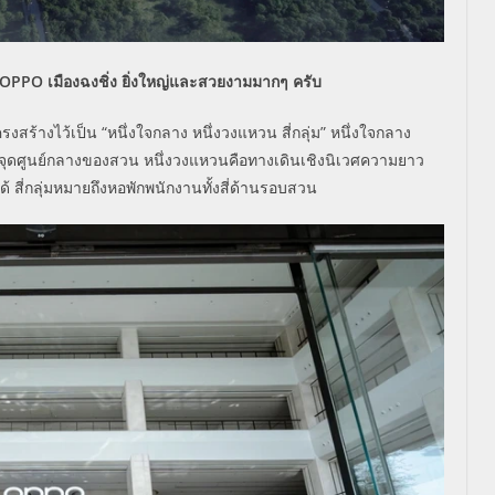
PPO เมืองฉงชิ่ง ยิ่งใหญ่และสวยงามมากๆ ครับ
งสร้างไว้เป็น “หนึ่งใจกลาง หนึ่งวงแหวน สี่กลุ่ม” หนึ่งใจกลาง
จุดศูนย์กลางของสวน หนึ่งวงแหวนคือทางเดินเชิงนิเวศความยาว
 สี่กลุ่มหมายถึงหอพักพนักงานทั้งสี่ด้านรอบสวน