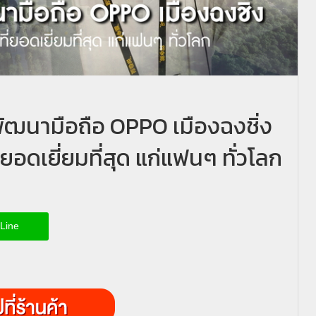
ัฒนามือถือ OPPO เมืองฉงชิ่ง
อดเยี่ยมที่สุด แก่แฟนๆ ทั่วโลก
Line