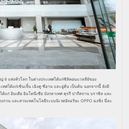
หญ่ 6 แห่งทั่วโลก ในต่างประเทศได้แก่ซิลิคอนแวลลีย์ของ
้แก่เซินเจิ้น เฉิงตู ซีอาน และอู่ฮั่น เป็นต้น นอกจากนี้ ยังมี
้แก่ อินเดีย อินโดนีเซีย บังกลาเทศ ตุรกี ปากีสถาน บราซิล และ
ตงกวน และสวนเทคโนโลยีระบบนิเวศอัจฉริยะ OPPO ฉงชิ่ง นี่ละ