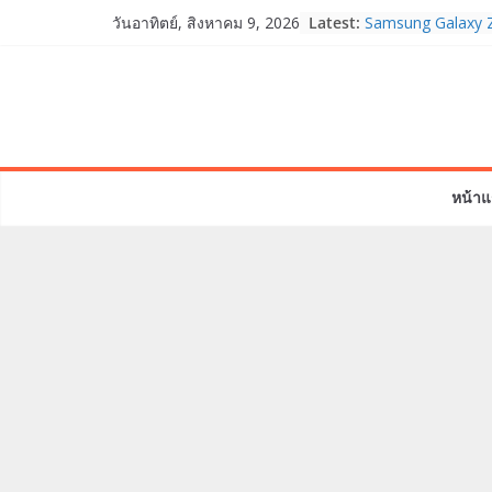
Skip
Latest:
Samsung Galaxy Z
วันอาทิตย์, สิงหาคม 9, 2026
to
Fold8, Flip8, Wat
Watch9 ประกาศควา
content
จองทั่วโลกโตเกิน
HUAWEI Pura 90s S
True 5G ลดสูงสุด 
สิทธิพิเศษครบครันท
บริการหลังการขาย
หน้าแ
TrueVisions ชวนค
“เนเน่ รอยัล” บนเวท
โมเมนต์สำคัญใน 
TALENT SEASON
realme เตรียมฉล
“828 Fan Festival
เซ็ปต์ “Make Your
OPPO Reno16 5G 
12GB+512GB เปิด
เพื่อนซี้ไอคอนิกคน
Edition เติมความน่