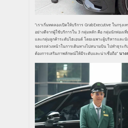
“เราเริ่มทดลองเปิดให้บริการ
GrabExecutive
ในกรุงเท
อย่างดี
จากผู้ใช้บริการใน
3
กลุ่มหลัก คือ กลุ่มนักท่องเ
และกลุ่มลูกค้าระดับไฮเอนด์ โดยเฉพาะผู้บริหารและนัก
จองรถล่วงหน้าในการเดิ
นทางไปสนามบิน ไปทำธุระกับคร
ต้องการเสริมภาพลักษณ์ให้มีระดั
บและน่าเชื่อถือ”
นางส