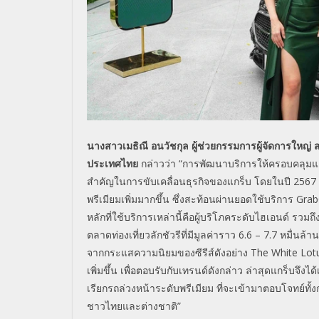
นางสาวเมธิณี อนวัชกุล ผู้ช่วยกรรมการผู้จัดการใหญ่
ประเทศไทย
กล่าวว่า “การพัฒนาบริการให้ครอบคลุ
มแ
สำคัญในการขับเคลื่
อนธุรกิจของแกร็บ โดยในปี
2567
พรีเมียมเพิ่มมากขึ้น ซึ่งสะท้อนผ่านยอดใช้บริการ
Grab
หลักที่ใช้บริการเหล่
านี้คือผู้บริโภคระดับไฮเอนด์ รวมถึงก
ตลาดท่
องเที่ยวลักชัวรีที่มีมูลค่าราว 6.6 – 7.7 หมื่นล
จากกระแสความนิ
ยมของซีรีส์ดังอย่าง The White Lotu
เพิ่มขึ้น เพื่อตอบรับกับเทรนด์ดังกล่าว ล่าสุดแกร็บจึง
เรียกรถล่
วงหน้าระดับพรีเมียม ที่จะเข้ามาตอบโจทย์ทั้งก
ชาวไทยและต่างชาติ”