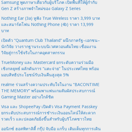
Samsung พูดภาษาเดียวกับผู้บริโภค เปิดพื้นที่ให้ผู้กำกับ
Gen Z สร้างภาพจำใหม่ของ Galaxy Z Series
Nothing Ear (3a) หูฟัง True Wireless ราคา 3,999 บาท
และสมาร์ตโฟน Nothing Phone (4b) ราคา 13,999
บาท
เปิดตัว “Quantum Club Thailand” ผนึกภาครัฐ–เอกชน–
นักวิจัย วางรากฐานระบบนิเวศควอนตัมไทย เชื่อมงาน
วิจัยสู่การใช้จริงในภาคอุตสาหกรรม
TrueMoney และ Mastercard ยกระดับความร่วมมือ
เชิงกลยุทธ์ ผลักดันการ “แตะจ่าย” ในประเทศไทย พร้อม
มอบสิทธิประโยชน์รับเงินคืนสูงสุด 5%
realme ร่วมสร้างความประทับใจในงาน “BACONTIME
THE MEMORY” พร้อมพาแฟนเกมสัมผัสประสบการณ์
Gaming Master อย่างใกล้ชิด
Visa และ ShopeePay เปิดตัว Visa Payment Passkey
ยกระดับประสบการณ์การชำระเงินออนไลน์ให้สะดวก
รวดเร็ว และปลอดภัยยิ่งขึ้นสำหรับผู้บริโภคชาวไทย
ออนิกซ์ ฮอสพิทาลิตี้ กรุ๊ป จับมือ แกร็บ เติมเต็มทุกการเดิน