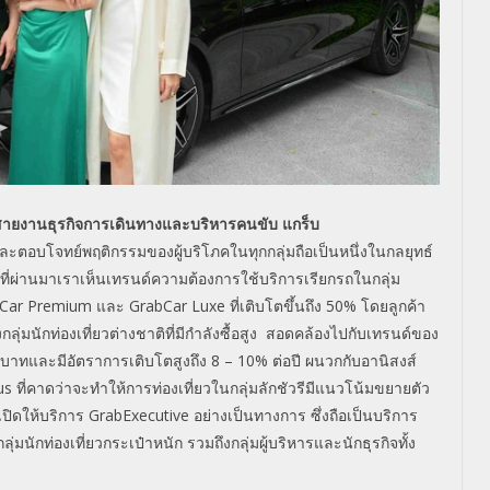
 สายงานธุรกิจการเดินทางและบริ
หารคนขับ แกร็บ
ละตอบโจทย์พฤติกรรมของผู้บริ
โภคในทุกกลุ่มถือเป็นหนึ่
งในกลยุทธ์
ที่ผ่านมาเราเห็นเทรนด์ความต้
องการใช้บริการเรียกรถในกลุ่
ม
Car Premium
และ
GrabCar Luxe
ที่เติบโตขึ้นถึง
50
% โดยลูกค้า
ลุ่มนักท่องเที่ยวต่
างชาติที่มีกำลังซื้อสูง สอดคล้องไปกับเทรนด์ของ
้านบาทและมีอัตราการเติ
บโตสูงถึง 8 – 10% ต่อปี ผนวกกับอานิสงส์
s ที่คาดว่าจะทำให้การท่องเที่
ยวในกลุ่มลักชัวรีมีแนวโน้
มขยายตัว
ได้เปิดให้บริการ GrabExecutive อย่างเป็นทางการ ซึ่งถือเป็นบริการ
ลุ่มนั
กท่องเที่ยวกระเป๋าหนัก รวมถึงกลุ่มผู้บริหารและนักธุ
รกิจทั้ง