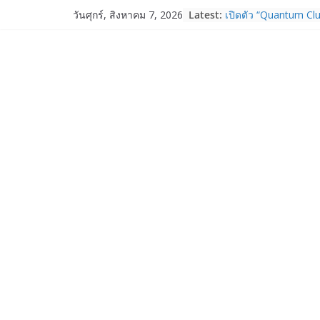
Skip
Latest:
เปิดตัว “Quantum Clu
วันศุกร์, สิงหาคม 7, 2026
to
ภาครัฐ–เอกชน–นักวิ
ระบบนิเวศควอนตัมไทย 
content
การใช้จริงในภาคอุต
Garmin เข้าซื้อกิจกา
และ TrainHeroic เสร
ให้กับอีโคซิสเต็มด้า
ปี 2569 โต 25%
Fortinet ยกระดับ For
ความปลอดภัยให้องค์ก
งาน AI อย่างมั่นใจ
Samsung พูดภาษาเดีย
เปิดพื้นที่ให้ผู้กำกับ
ใหม่ของ Galaxy Z Se
Nothing Ear (3a) หูฟั
ราคา 3,999 บาท แล
Nothing Phone (4b)
บาท