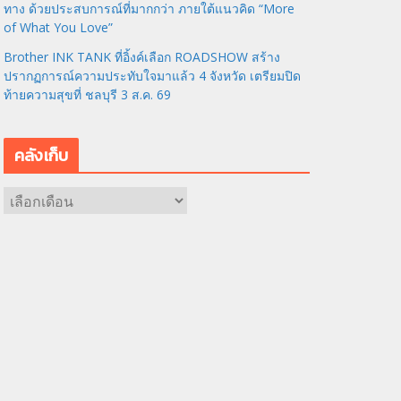
ทาง ด้วยประสบการณ์ที่มากกว่า ภายใต้แนวคิด “More
of What You Love”
Brother INK TANK ที่อิ้งค์เลือก ROADSHOW สร้าง
ปรากฏการณ์ความประทับใจมาแล้ว 4 จังหวัด เตรียมปิด
ท้ายความสุขที่ ชลบุรี 3 ส.ค. 69
คลังเก็บ
ค
ลั
ง
เ
ก็
บ