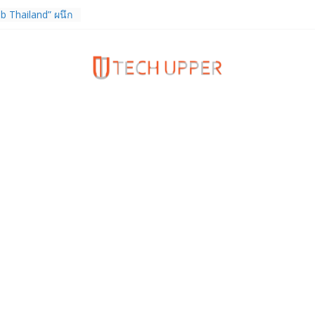
b Thailand” ผนึก
จัย วางรากฐาน
เชื่อมงานวิจัยสู่
สาหกรรม
ร TrainingPeaks
ิมความแข็งแกร่ง
นฟิตเนส ไตรมาส 2
tiEndpoint เสริม
ร รองรับการใช้
วกับผู้บริโภค
 Gen Z สร้างภาพจำ
ries
ง True Wireless
ะสมาร์ตโฟน
 ราคา 13,999