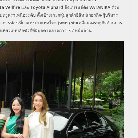
a Vellfire
และ
Toyota Alphard
ดึงแบรนด์ดัง
VATANIKA
ร่วม
มหรูหราเหนื
อระดับ ตั้งเป้าเจาะกลุ่มลูกค้าอีลิท นักธุรกิจ-ผู้บริหาร
ละการท่
องเที่ยวแห่งประเทศไทย (ททท.) ขับเคลื่อนเศรษฐกิจด้านการ
ที่
ยวแบบลักชัวรีที่มีมูลค่
าตลาดกว่า
7
.
7
หมื่นล้าน