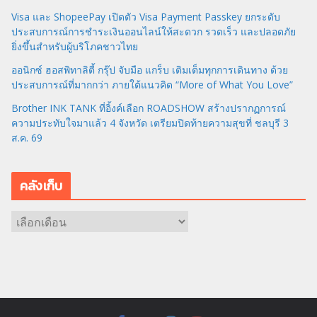
Visa และ ShopeePay เปิดตัว Visa Payment Passkey ยกระดับ
ประสบการณ์การชำระเงินออนไลน์ให้สะดวก รวดเร็ว และปลอดภัย
ยิ่งขึ้นสำหรับผู้บริโภคชาวไทย
ออนิกซ์ ฮอสพิทาลิตี้ กรุ๊ป จับมือ แกร็บ เติมเต็มทุกการเดินทาง ด้วย
ประสบการณ์ที่มากกว่า ภายใต้แนวคิด “More of What You Love”
Brother INK TANK ที่อิ้งค์เลือก ROADSHOW สร้างปรากฏการณ์
ความประทับใจมาแล้ว 4 จังหวัด เตรียมปิดท้ายความสุขที่ ชลบุรี 3
ส.ค. 69
คลังเก็บ
ค
ลั
ง
เ
ก็
บ