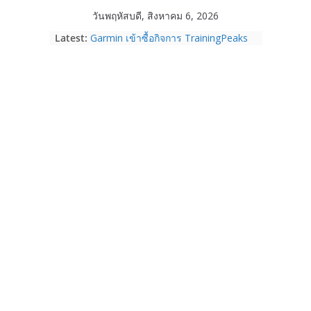
Skip
วันพฤหัสบดี, สิงหาคม 6, 2026
to
Latest:
Garmin เข้าซื้อกิจการ TrainingPeaks
content
และ TrainHeroic เสริมความแข็งแกร่ง
ให้กับอีโคซิสเต็มด้านฟิตเนส ไตรมาส 2
ปี 2569 โต 25%
Fortinet ยกระดับ FortiEndpoint เสริม
ความปลอดภัยให้องค์กร รองรับการใช้
งาน AI อย่างมั่นใจ
Samsung พูดภาษาเดียวกับผู้บริโภค
เปิดพื้นที่ให้ผู้กำกับ Gen Z สร้างภาพจำ
ใหม่ของ Galaxy Z Series
Nothing Ear (3a) หูฟัง True Wireless
ราคา 3,999 บาท และสมาร์ตโฟน
Nothing Phone (4b) ราคา 13,999
บาท
เปิดตัว “Quantum Club Thailand” ผนึก
ภาครัฐ–เอกชน–นักวิจัย วางรากฐาน
ระบบนิเวศควอนตัมไทย เชื่อมงานวิจัยสู่
การใช้จริงในภาคอุตสาหกรรม