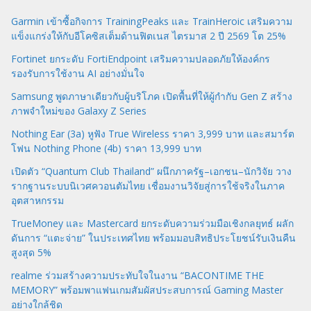
Garmin เข้าซื้อกิจการ TrainingPeaks และ TrainHeroic เสริมความ
แข็งแกร่งให้กับอีโคซิสเต็มด้านฟิตเนส ไตรมาส 2 ปี 2569 โต 25%
Fortinet ยกระดับ FortiEndpoint เสริมความปลอดภัยให้องค์กร
รองรับการใช้งาน AI อย่างมั่นใจ
Samsung พูดภาษาเดียวกับผู้บริโภค เปิดพื้นที่ให้ผู้กำกับ Gen Z สร้าง
ภาพจำใหม่ของ Galaxy Z Series
Nothing Ear (3a) หูฟัง True Wireless ราคา 3,999 บาท และสมาร์ต
โฟน Nothing Phone (4b) ราคา 13,999 บาท
เปิดตัว “Quantum Club Thailand” ผนึกภาครัฐ–เอกชน–นักวิจัย วาง
รากฐานระบบนิเวศควอนตัมไทย เชื่อมงานวิจัยสู่การใช้จริงในภาค
อุตสาหกรรม
TrueMoney และ Mastercard ยกระดับความร่วมมือเชิงกลยุทธ์ ผลัก
ดันการ “แตะจ่าย” ในประเทศไทย พร้อมมอบสิทธิประโยชน์รับเงินคืน
สูงสุด 5%
realme ร่วมสร้างความประทับใจในงาน “BACONTIME THE
MEMORY” พร้อมพาแฟนเกมสัมผัสประสบการณ์ Gaming Master
อย่างใกล้ชิด