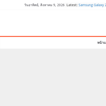
Skip
Latest:
Samsung Galaxy Z
วันอาทิตย์, สิงหาคม 9, 2026
to
Fold8, Flip8, Wat
Watch9 ประกาศควา
content
จองทั่วโลกโตเกิน
HUAWEI Pura 90s S
True 5G ลดสูงสุด 
สิทธิพิเศษครบครันท
บริการหลังการขาย
หน้าแ
TrueVisions ชวนค
“เนเน่ รอยัล” บนเวท
โมเมนต์สำคัญใน 
TALENT SEASON
realme เตรียมฉล
“828 Fan Festival
เซ็ปต์ “Make Your
OPPO Reno16 5G 
12GB+512GB เปิด
เพื่อนซี้ไอคอนิกคน
Edition เติมความน่