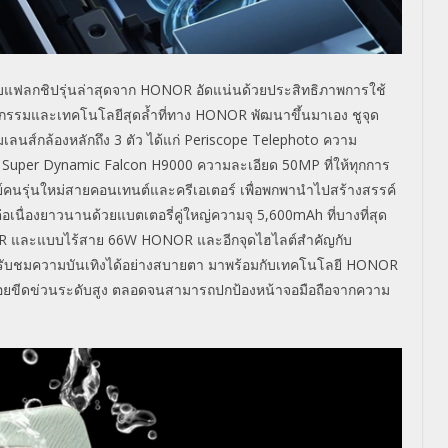
บแฟลกชิปรุ่นล่าสุดจาก HONOR อัดแน่นด้วยประสิทธิภาพการใช้
กรรมและเทคโนโลยีสุดล้ำที่ทาง HONOR พัฒนาขึ้นมาเอง ชูจุด
ลนส์กล้องหลักถึง 3 ตัว ได้แก่ Periscope Telephoto ความ
 Super Dynamic Falcon H9000 ความละเอียด 50MP ที่ให้ทุกการ
์คนรุ่นใหม่สายคอนเทนต์และครีเอเตอร์ เพื่อพกพานำไปสร้างสรรค์
อเนื่องยาวนานด้วยแบตเตอรี่คู่ใหญ่ความจุ 5,600mAh ที่บางที่สุด
OR และแบบไร้สาย 66W HONOR และอีกจุดไฮไลต์สำคัญกับ
ช้รับชมความบันเทิงได้อย่างสบายตา มาพร้อมกับเทคโนโลยี HONOR
รอยขีดข่วนระดับสูง ตลอดจนสามารถปกป้องหน้าจอมือถือจากความ