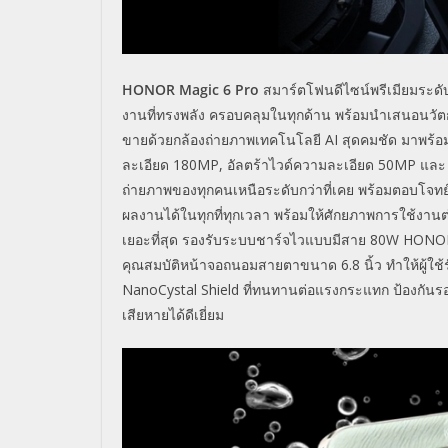
HONOR Magic 6 Pro
สมาร์ตโฟนดีไซน์พรีเมียมระดั
งานที่ทรงพลัง ครอบคลุมในทุกด้าน พร้อมนำเสนอนวัต
ขายด้วยกล้องถ่ายภาพเทคโนโลยี AI สุดคมชัด มาพร้อมเ
ละเอียด 180MP, อัลตร้าไวด์ความละเอียด 50MP และ
ถ่ายภาพของทุกคนเหนือระดับกว่าที่เคย พร้อมตอบโจทย
ผลงานได้ในทุกที่ทุกเวลา พร้อมให้ศักยภาพการใช้งานต่
เยอะที่สุด รองรับระบบชาร์จไวแบบมีสาย 80W HON
คุณสมบัติหน้าจอถนอมสายตาขนาด 6.8 นิ้ว ทำให้ผู้ใ
NanoCystal Shield ที่ทนทานต่อแรงกระแทก ป้องกัน
เสียหายได้ดีเยี่ยม