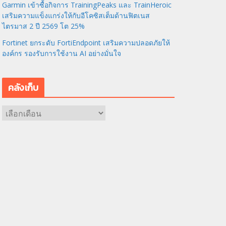
Garmin เข้าซื้อกิจการ TrainingPeaks และ TrainHeroic
เสริมความแข็งแกร่งให้กับอีโคซิสเต็มด้านฟิตเนส
ไตรมาส 2 ปี 2569 โต 25%
Fortinet ยกระดับ FortiEndpoint เสริมความปลอดภัยให้
องค์กร รองรับการใช้งาน AI อย่างมั่นใจ
คลังเก็บ
ค
ลั
ง
เ
ก็
บ