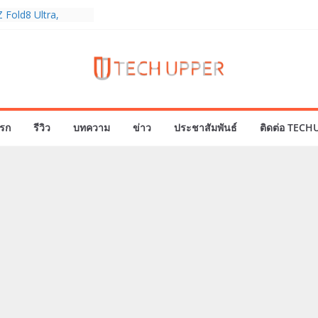
 Fold8 Ultra,
ch Ultra2 และ
มสำเร็จ ยอดสั่ง
 30%
eries 5G+ ซื้อกับ
19,400 บาท พร้อม
ั้งความบันเทิง และ
รก
รีวิว
บทความ
ข่าว
ประชาสัมพันธ์
ติดต่อ TECH
นไทยส่งใจเชียร์
ีโลก ร่วมลุ้นทุก
AMERICA’S GOT
 21
องครบรอบแบรนด์กับ
 2026” ภายใต้คอน
 Passion Real”
มาพร้อมความจุใหม่
คอลเลกชันพร้อม
ล่าสุด Pingu Limited
ารักทุกโมเมนต์