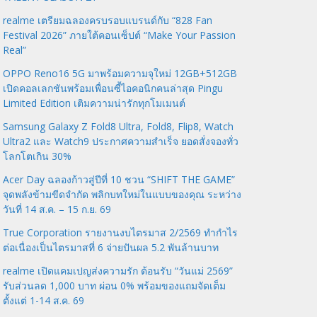
realme เตรียมฉลองครบรอบแบรนด์กับ “828 Fan
Festival 2026” ภายใต้คอนเซ็ปต์ “Make Your Passion
Real”
OPPO Reno16 5G มาพร้อมความจุใหม่ 12GB+512GB
เปิดคอลเลกชันพร้อมเพื่อนซี้ไอคอนิกคนล่าสุด Pingu
Limited Edition เติมความน่ารักทุกโมเมนต์
Samsung Galaxy Z Fold8 Ultra, Fold8, Flip8, Watch
Ultra2 และ Watch9 ประกาศความสำเร็จ ยอดสั่งจองทั่ว
โลกโตเกิน 30%
Acer Day ฉลองก้าวสู่ปีที่ 10 ชวน “SHIFT THE GAME”
จุดพลังข้ามขีดจำกัด พลิกบทใหม่ในแบบของคุณ ระหว่าง
วันที่ 14 ส.ค. – 15 ก.ย. 69
True Corporation รายงานงบไตรมาส 2/2569 ทำกำไร
ต่อเนื่องเป็นไตรมาสที่ 6 จ่ายปันผล 5.2 พันล้านบาท
realme เปิดแคมเปญส่งความรัก ต้อนรับ “วันแม่ 2569”
รับส่วนลด 1,000 บาท ผ่อน 0% พร้อมของแถมจัดเต็ม
ตั้งแต่ 1-14 ส.ค. 69