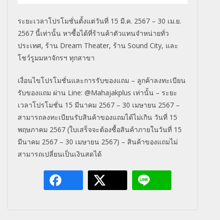
ระยะเวลาโปรโมชั่นตั้งแต่วันที่ 15 มี.ค. 2567 – 30 เม.ย.
2567 นี้เท่านั้น หาซื้อได้ที่ร้านค้าตัวแทนจำหน่ายทั่ว
ประเทศ, ร้าน Dream Theater, ร้าน Sound City, และ
โชว์รูมมหาจักรฯ ทุกสาขา
เงื่อนไขโปรโมชั่นและการรับของแถม – ลูกค้าลงทะเบียน
รับของแถม ผ่าน Line: @Mahajakplus เท่านั้น – ระยะ
เวลาโปรโมชั่น 15 มีนาคม 2567 – 30 เมษายน 2567 –
สามารถลงทะเบียนรับสินค้าของแถมได้ไม่เกิน วันที่ 15
พฤษภาคม 2567 (ใบเสร็จจะต้องซื้อสินค้าภายในวันที่ 15
มีนาคม 2567 – 30 เมษายน 2567) – สินค้าของแถมไม่
สามารถเปลี่ยนเป็นเงินสดได้