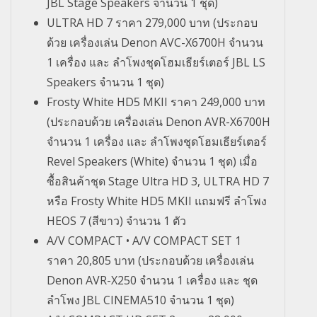
JBL Stage Speakers จำนวน 1 ชุด)
ULTRA HD 7 ราคา 279,000 บาท (ประกอบ
ด้วย เครื่องเล่น Denon AVC-X6700H จำนวน
1 เครื่อง และ ลำโพงชุดโฮมเธียร์เตอร์ JBL LS
Speakers จำนวน 1 ชุด)
Frosty White HD5 MKII ราคา 249,000 บาท
(ประกอบด้วย เครื่องเล่น Denon AVR-X6700H
จำนวน 1 เครื่อง และ ลำโพงชุดโฮมเธียร์เตอร์
Revel Speakers (White) จำนวน 1 ชุด) เมื่อ
ซื้อสินค้าชุด Stage Ultra HD 3, ULTRA HD 7
หรือ Frosty White HD5 MKII แถมฟรี ลำโพง
HEOS 7 (สีขาว) จำนวน 1 ตัว
A/V COMPACT • A/V COMPACT SET 1
ราคา 20,805 บาท (ประกอบด้วย เครื่องเล่น
Denon AVR-X250 จำนวน 1 เครื่อง และ ชุด
ลำโพง JBL CINEMA510 จำนวน 1 ชุด)