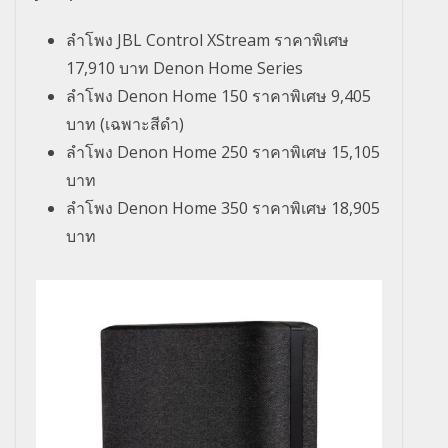
ลำโพง JBL Control XStream ราคาพิเศษ
17,910 บาท Denon Home Series
ลำโพง Denon Home 150 ราคาพิเศษ 9,405
บาท (เฉพาะสีดำ)
ลำโพง Denon Home 250 ราคาพิเศษ 15,105
บาท
ลำโพง Denon Home 350 ราคาพิเศษ 18,905
บาท