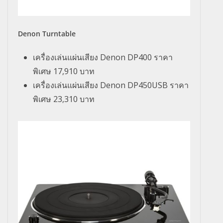
Denon Turntable
เครื่องเล่นแผ่นเสียง Denon DP400 ราคา
พิเศษ 17,910 บาท
เครื่องเล่นแผ่นเสียง Denon DP450USB ราคา
พิเศษ 23,310 บาท