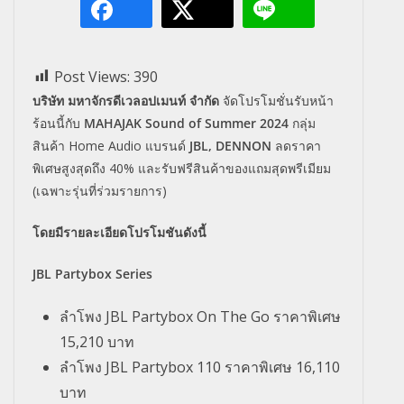
Post Views:
390
บริษัท มหาจักรดีเวลอปเมนท์ จำกัด
จัดโปรโมชั่นรับหน้า
ร้อนนี้กับ
MAHAJAK
Sound of Summer 2024
กลุ่ม
สินค้า Home Audio แบรนด์
JBL, DENNON
ลดราคา
พิเศษสูงสุดถึง 40% และรับฟรีสินค้าของแถมสุดพรีเมียม
(เฉพาะรุ่นที่ร่วมรายการ)
โดยมีรายละเอียดโปรโมชันดังนี้
JBL Partybox Series
ลำโพง JBL Partybox On The Go ราคาพิเศษ
15,210 บาท
ลำโพง JBL Partybox 110 ราคาพิเศษ 16,110
บาท