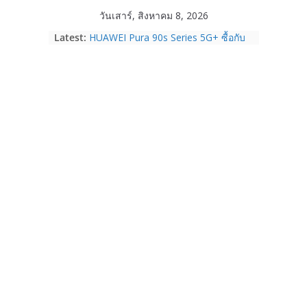
Skip
วันเสาร์, สิงหาคม 8, 2026
to
Latest:
HUAWEI Pura 90s Series 5G+ ซื้อกับ
content
True 5G ลดสูงสุด 19,400 บาท พร้อม
สิทธิพิเศษครบครันทั้งความบันเทิง และ
บริการหลังการขาย
TrueVisions ชวนคนไทยส่งใจเชียร์
“เนเน่ รอยัล” บนเวทีโลก ร่วมลุ้นทุก
โมเมนต์สำคัญใน AMERICA’S GOT
TALENT SEASON 21
realme เตรียมฉลองครบรอบแบรนด์กับ
“828 Fan Festival 2026” ภายใต้คอน
เซ็ปต์ “Make Your Passion Real”
OPPO Reno16 5G มาพร้อมความจุใหม่
12GB+512GB เปิดคอลเลกชันพร้อม
เพื่อนซี้ไอคอนิกคนล่าสุด Pingu Limited
Edition เติมความน่ารักทุกโมเมนต์
Samsung Galaxy Z Fold8 Ultra,
Fold8, Flip8, Watch Ultra2 และ
Watch9 ประกาศความสำเร็จ ยอดสั่ง
จองทั่วโลกโตเกิน 30%