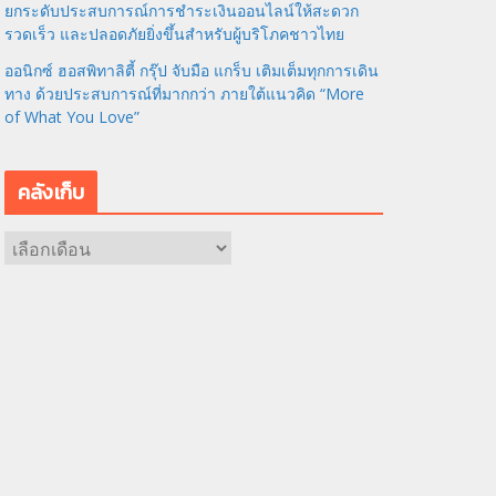
ยกระดับประสบการณ์การชำระเงินออนไลน์ให้สะดวก
รวดเร็ว และปลอดภัยยิ่งขึ้นสำหรับผู้บริโภคชาวไทย
ออนิกซ์ ฮอสพิทาลิตี้ กรุ๊ป จับมือ แกร็บ เติมเต็มทุกการเดิน
ทาง ด้วยประสบการณ์ที่มากกว่า ภายใต้แนวคิด “More
of What You Love”
คลังเก็บ
ค
ลั
ง
เ
ก็
บ