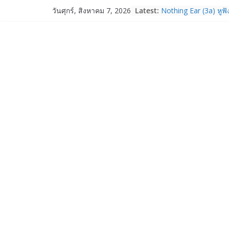
Skip
Latest:
Nothing Ear (3a) หูฟั
วันศุกร์, สิงหาคม 7, 2026
to
ราคา 3,999 บาท แล
Nothing Phone (4b)
content
บาท
realme เปิดแคมเปญส่
“วันแม่ 2569” รับส่ว
ผ่อน 0% พร้อมของแถมจั
14 ส.ค. 69
Garmin เข้าซื้อกิจกา
และ TrainHeroic เสร
ให้กับอีโคซิสเต็มด้า
ปี 2569 โต 25%
Fortinet ยกระดับ For
ความปลอดภัยให้องค์ก
งาน AI อย่างมั่นใจ
Samsung พูดภาษาเดีย
เปิดพื้นที่ให้ผู้กำกับ
ใหม่ของ Galaxy Z Se