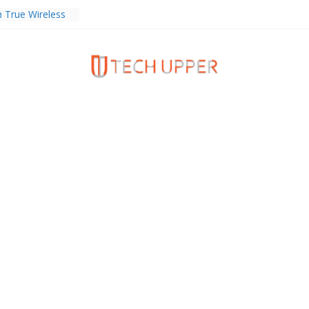
ง True Wireless
ะสมาร์ตโฟน
 ราคา 13,999
งความรัก ต้อนรับ
นลด 1,000 บาท
ดเต็ม ตั้งแต่ 1-
ร TrainingPeaks
ิมความแข็งแกร่ง
นฟิตเนส ไตรมาส 2
tiEndpoint เสริม
ร รองรับการใช้
วกับผู้บริโภค
 Gen Z สร้างภาพจำ
ries