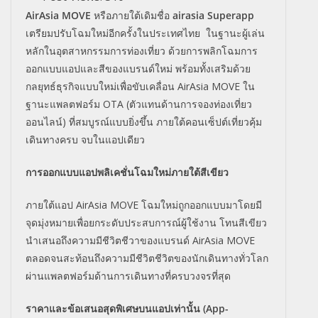
AirAsia MOVE
หรือภายใต้เดิมชื่อ
airasia Superapp
เตรียมปรับโฉมใหม่อีกครั้งในประเทศไทย ในฐานะผู้เล่น
หลักในอุตสาหกรรมการท่องเที่ยว ด้วยการพลิกโฉมการ
ออกแบบแอปและสีของแบรนด์ใหม่ พร้อมทั้งเสริมด้วย
กลยุทธ์ธุรกิจแบบใหม่เพื่อขับเคลื่อน AirAsia MOVE ใน
ฐานะแพลตฟอร์ม OTA (ตัวแทนด้านการจองท่องเที่ยว
ออนไลน์) ที่สมบูรณ์แบบยิ่งขึ้น ภายใต้คอนเซ็ปต์เที่ยวคุ้ม
เดินทางครบ จบในแอปเดียว
การออกแบบแอปพลิเคชั่นโฉมใหม่ภายใต้สีเขียว
ภายใต้แอป AirAsia MOVE โฉมใหม่ถูกออกแบบมาโดยมี
จุดมุ่งหมายเพื่อยกระดับประสบการณ์ผู้ใช้งาน โทนสีเขียว
นำเสนอถึงความมีชีวิตชีวาของแบรนด์ AirAsia MOVE
ตลอดจนสะท้อนถึงความมีชีวิตชีวิตของนักเดินทางทั่วโลก
ผ่านแพลตฟอร์มด้านการเดินทางที่ครบวงจรที่สุด
ราคาและข้อเสนอสุดพิเศษบนแอปเท่านั้น (App-