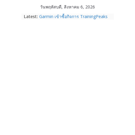
Skip
วันพฤหัสบดี, สิงหาคม 6, 2026
to
Latest:
Garmin เข้าซื้อกิจการ TrainingPeaks
content
และ TrainHeroic เสริมความแข็งแกร่ง
ให้กับอีโคซิสเต็มด้านฟิตเนส ไตรมาส 2
ปี 2569 โต 25%
Fortinet ยกระดับ FortiEndpoint เสริม
ความปลอดภัยให้องค์กร รองรับการใช้
งาน AI อย่างมั่นใจ
Samsung พูดภาษาเดียวกับผู้บริโภค
เปิดพื้นที่ให้ผู้กำกับ Gen Z สร้างภาพจำ
ใหม่ของ Galaxy Z Series
Nothing Ear (3a) หูฟัง True Wireless
ราคา 3,999 บาท และสมาร์ตโฟน
Nothing Phone (4b) ราคา 13,999
บาท
เปิดตัว “Quantum Club Thailand” ผนึก
ภาครัฐ–เอกชน–นักวิจัย วางรากฐาน
ระบบนิเวศควอนตัมไทย เชื่อมงานวิจัยสู่
การใช้จริงในภาคอุตสาหกรรม