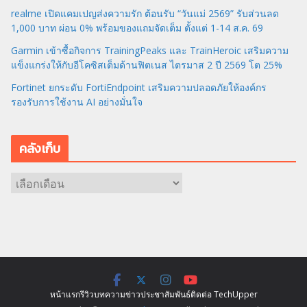
realme เปิดแคมเปญส่งความรัก ต้อนรับ “วันแม่ 2569” รับส่วนลด
1,000 บาท ผ่อน 0% พร้อมของแถมจัดเต็ม ตั้งแต่ 1-14 ส.ค. 69
Garmin เข้าซื้อกิจการ TrainingPeaks และ TrainHeroic เสริมความ
แข็งแกร่งให้กับอีโคซิสเต็มด้านฟิตเนส ไตรมาส 2 ปี 2569 โต 25%
Fortinet ยกระดับ FortiEndpoint เสริมความปลอดภัยให้องค์กร
รองรับการใช้งาน AI อย่างมั่นใจ
คลังเก็บ
ค
ลั
ง
เ
ก็
บ
หน้าแรก
รีวิว
บทความ
ข่าว
ประชาสัมพันธ์
ติดต่อ TechUpper