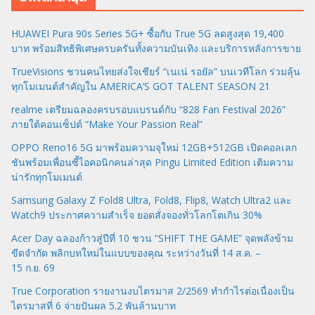
HUAWEI Pura 90s Series 5G+ ซื้อกับ True 5G ลดสูงสุด 19,400
บาท พร้อมสิทธิพิเศษครบครันทั้งความบันเทิง และบริการหลังการขาย
TrueVisions ชวนคนไทยส่งใจเชียร์ “เนเน่ รอยัล” บนเวทีโลก ร่วมลุ้น
ทุกโมเมนต์สำคัญใน AMERICA’S GOT TALENT SEASON 21
realme เตรียมฉลองครบรอบแบรนด์กับ “828 Fan Festival 2026”
ภายใต้คอนเซ็ปต์ “Make Your Passion Real”
OPPO Reno16 5G มาพร้อมความจุใหม่ 12GB+512GB เปิดคอลเลก
ชันพร้อมเพื่อนซี้ไอคอนิกคนล่าสุด Pingu Limited Edition เติมความ
น่ารักทุกโมเมนต์
Samsung Galaxy Z Fold8 Ultra, Fold8, Flip8, Watch Ultra2 และ
Watch9 ประกาศความสำเร็จ ยอดสั่งจองทั่วโลกโตเกิน 30%
Acer Day ฉลองก้าวสู่ปีที่ 10 ชวน “SHIFT THE GAME” จุดพลังข้าม
ขีดจำกัด พลิกบทใหม่ในแบบของคุณ ระหว่างวันที่ 14 ส.ค. –
15 ก.ย. 69
True Corporation รายงานงบไตรมาส 2/2569 ทำกำไรต่อเนื่องเป็น
ไตรมาสที่ 6 จ่ายปันผล 5.2 พันล้านบาท