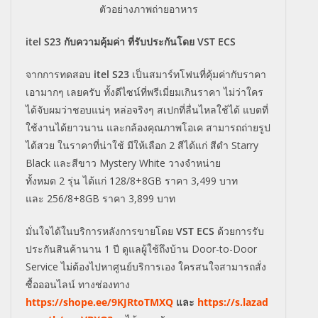
ตัวอย่างภาพถ่ายอาหาร
itel S23 กับความคุ้มค่า ที่รับประกันโดย VST ECS
จากการทดสอบ
itel S23
เป็นสมาร์ทโฟนที่คุ้มค่ากับราคา
เอามากๆ เลยครับ ทั้งดีไซน์ที่พรีเมี่ยมเกินราคา ไม่ว่าใคร
ได้จับผมว่าชอบแน่ๆ หล่อจริงๆ สเปกที่ลื่นไหลใช้ได้ แบตที่
ใช้งานได้ยาวนาน และกล้องคุณภาพโอเค สามารถถ่ายรูป
ได้สวย ในราคาที่น่าใช้
มีให้เลือก
2
สีได้แก่ สีดำ
Starry
Black
และสีขาว
Mystery White
วางจำหน่าย
ทั้งหมด
2
รุ่น ได้แก่
128/8+8GB
ราคา
3,499
บาท
และ
256/8+8GB
ราคา
3,899
บาท
มั่นใจได้ในบริการหลังการขายโดย
VST ECS
ด้วยการรับ
ประกันสินค้านาน 1
ปี ดูแลผู้ใช้ถึงบ้าน Door-to-Door
Service ไม่ต้องไปหาศูนย์บริการเอง ใครสนใจสามารถสั่ง
ซื้อออนไลน์ ทางช่องทาง
https://shope.ee/9KJRtoTMXQ
และ
https://s.lazad