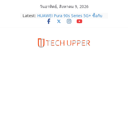
Skip
วันอาทิตย์, สิงหาคม 9, 2026
Samsung Galaxy Z Fold8 Ultra,
to
Latest:
Fold8, Flip8, Watch Ultra2 และ
content
Watch9 ประกาศความสำเร็จ ยอดสั่ง
จองทั่วโลกโตเกิน 30%
HUAWEI Pura 90s Series 5G+ ซื้อกับ
True 5G ลดสูงสุด 19,400 บาท พร้อม
สิทธิพิเศษครบครันทั้งความบันเทิง และ
บริการหลังการขาย
TrueVisions ชวนคนไทยส่งใจเชียร์
“เนเน่ รอยัล” บนเวทีโลก ร่วมลุ้นทุก
โมเมนต์สำคัญใน AMERICA’S GOT
TALENT SEASON 21
realme เตรียมฉลองครบรอบแบรนด์กับ
“828 Fan Festival 2026” ภายใต้คอน
เซ็ปต์ “Make Your Passion Real”
OPPO Reno16 5G มาพร้อมความจุใหม่
12GB+512GB เปิดคอลเลกชันพร้อม
เพื่อนซี้ไอคอนิกคนล่าสุด Pingu Limited
Edition เติมความน่ารักทุกโมเมนต์