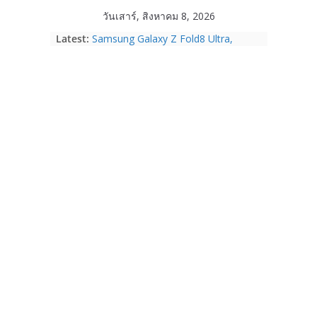
Skip
วันเสาร์, สิงหาคม 8, 2026
to
Latest:
Samsung Galaxy Z Fold8 Ultra,
content
Fold8, Flip8, Watch Ultra2 และ
Watch9 ประกาศความสำเร็จ ยอดสั่ง
จองทั่วโลกโตเกิน 30%
HUAWEI Pura 90s Series 5G+ ซื้อกับ
True 5G ลดสูงสุด 19,400 บาท พร้อม
สิทธิพิเศษครบครันทั้งความบันเทิง และ
บริการหลังการขาย
TrueVisions ชวนคนไทยส่งใจเชียร์
“เนเน่ รอยัล” บนเวทีโลก ร่วมลุ้นทุก
โมเมนต์สำคัญใน AMERICA’S GOT
TALENT SEASON 21
realme เตรียมฉลองครบรอบแบรนด์กับ
“828 Fan Festival 2026” ภายใต้คอน
เซ็ปต์ “Make Your Passion Real”
OPPO Reno16 5G มาพร้อมความจุใหม่
12GB+512GB เปิดคอลเลกชันพร้อม
เพื่อนซี้ไอคอนิกคนล่าสุด Pingu Limited
Edition เติมความน่ารักทุกโมเมนต์