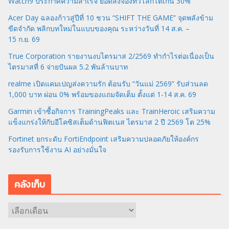
Watch9 ประกาศความสำเร็จ ยอดสั่งจองทั่วโลกโตเกิน 30%
Acer Day ฉลองก้าวสู่ปีที่ 10 ชวน “SHIFT THE GAME” จุดพลังข้าม
ขีดจำกัด พลิกบทใหม่ในแบบของคุณ ระหว่างวันที่ 14 ส.ค. –
15 ก.ย. 69
True Corporation รายงานงบไตรมาส 2/2569 ทำกำไรต่อเนื่องเป็น
ไตรมาสที่ 6 จ่ายปันผล 5.2 พันล้านบาท
realme เปิดแคมเปญส่งความรัก ต้อนรับ “วันแม่ 2569” รับส่วนลด
1,000 บาท ผ่อน 0% พร้อมของแถมจัดเต็ม ตั้งแต่ 1-14 ส.ค. 69
Garmin เข้าซื้อกิจการ TrainingPeaks และ TrainHeroic เสริมความ
แข็งแกร่งให้กับอีโคซิสเต็มด้านฟิตเนส ไตรมาส 2 ปี 2569 โต 25%
Fortinet ยกระดับ FortiEndpoint เสริมความปลอดภัยให้องค์กร
รองรับการใช้งาน AI อย่างมั่นใจ
คลังเก็บ
ค
ลั