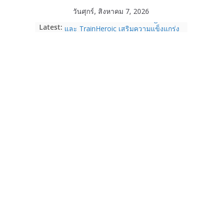
Skip
วันศุกร์, สิงหาคม 7, 2026
to
Garmin เข้าซื้อกิจการ TrainingPeaks
Latest:
content
และ TrainHeroic เสริมความแข็งแกร่ง
ให้กับอีโคซิสเต็มด้านฟิตเนส ไตรมาส 2
ปี 2569 โต 25%
Fortinet ยกระดับ FortiEndpoint เสริม
ความปลอดภัยให้องค์กร รองรับการใช้
งาน AI อย่างมั่นใจ
Samsung พูดภาษาเดียวกับผู้บริโภค
เปิดพื้นที่ให้ผู้กำกับ Gen Z สร้างภาพจำ
ใหม่ของ Galaxy Z Series
Nothing Ear (3a) หูฟัง True Wireless
ราคา 3,999 บาท และสมาร์ตโฟน
Nothing Phone (4b) ราคา 13,999
บาท
เปิดตัว “Quantum Club Thailand” ผนึก
ภาครัฐ–เอกชน–นักวิจัย วางรากฐาน
ระบบนิเวศควอนตัมไทย เชื่อมงานวิจัยสู่
การใช้จริงในภาคอุตสาหกรรม