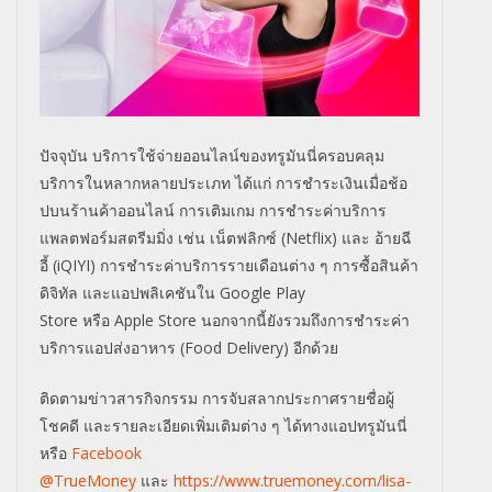
ปัจจุบัน บริการใช้จ่ายออนไลน์ของทรูมันนี่ครอบคลุม
บริการในหลากหลายประเภท ได้แก่ การชำระเงินเมื่อช้อ
ปบนร้านค้าออนไลน์ การเติมเกม การชำระค่าบริการ
แพลตฟอร์มสตรีมมิ่ง เช่น เน็ตฟลิกซ์ (
Netflix)
และ อ้ายฉี
อี้ (
iQIYI)
การชำระค่าบริการรายเดือนต่าง ๆ การซื้อสินค้า
ดิจิทัล และแอปพลิเคชันใน
Google Play
Store
หรือ
Apple Store
นอกจากนี้ยังรวมถึงการชำระค่า
บริการแอปส่งอาหาร (
Food Delivery)
อีกด้วย
ติดตามข่าวสารกิจกรรม การจับสลากประกาศรายชื่อผู้
โชคดี และรายละเอียดเพิ่มเติมต่าง ๆ ได้ทางแอปทรูมันนี่
หรือ
Facebook
@TrueMoney
และ
https://www.truemoney.com/lisa-