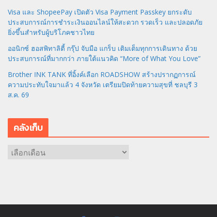
Visa และ ShopeePay เปิดตัว Visa Payment Passkey ยกระดับ
ประสบการณ์การชำระเงินออนไลน์ให้สะดวก รวดเร็ว และปลอดภัย
ยิ่งขึ้นสำหรับผู้บริโภคชาวไทย
ออนิกซ์ ฮอสพิทาลิตี้ กรุ๊ป จับมือ แกร็บ เติมเต็มทุกการเดินทาง ด้วย
ประสบการณ์ที่มากกว่า ภายใต้แนวคิด “More of What You Love”
Brother INK TANK ที่อิ้งค์เลือก ROADSHOW สร้างปรากฏการณ์
ความประทับใจมาแล้ว 4 จังหวัด เตรียมปิดท้ายความสุขที่ ชลบุรี 3
ส.ค. 69
คลังเก็บ
ค
ลั
ง
เ
ก็
บ