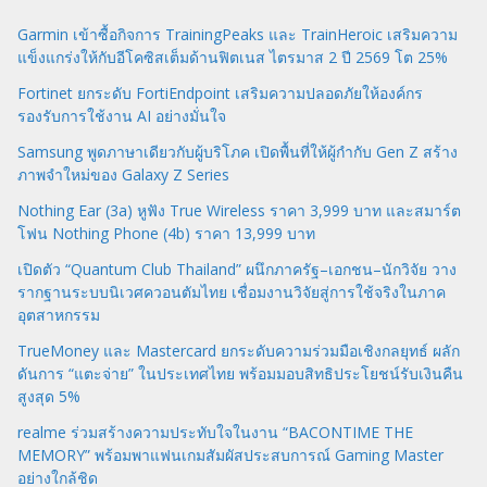
Garmin เข้าซื้อกิจการ TrainingPeaks และ TrainHeroic เสริมความ
แข็งแกร่งให้กับอีโคซิสเต็มด้านฟิตเนส ไตรมาส 2 ปี 2569 โต 25%
Fortinet ยกระดับ FortiEndpoint เสริมความปลอดภัยให้องค์กร
รองรับการใช้งาน AI อย่างมั่นใจ
Samsung พูดภาษาเดียวกับผู้บริโภค เปิดพื้นที่ให้ผู้กำกับ Gen Z สร้าง
ภาพจำใหม่ของ Galaxy Z Series
Nothing Ear (3a) หูฟัง True Wireless ราคา 3,999 บาท และสมาร์ต
โฟน Nothing Phone (4b) ราคา 13,999 บาท
เปิดตัว “Quantum Club Thailand” ผนึกภาครัฐ–เอกชน–นักวิจัย วาง
รากฐานระบบนิเวศควอนตัมไทย เชื่อมงานวิจัยสู่การใช้จริงในภาค
อุตสาหกรรม
TrueMoney และ Mastercard ยกระดับความร่วมมือเชิงกลยุทธ์ ผลัก
ดันการ “แตะจ่าย” ในประเทศไทย พร้อมมอบสิทธิประโยชน์รับเงินคืน
สูงสุด 5%
realme ร่วมสร้างความประทับใจในงาน “BACONTIME THE
MEMORY” พร้อมพาแฟนเกมสัมผัสประสบการณ์ Gaming Master
อย่างใกล้ชิด