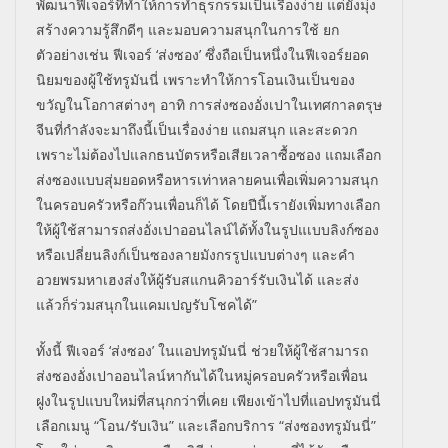
พัฒนาฟีเจอร์ที่ทำให้การทำธุรกรรมเป็นเรื่องง่าย แต่ยังมุ่ง
สร้างความรู้สึกดีๆ และมอบความสนุกในการใช้ ยก
ตัวอย่างเช่น ฟีเจอร์ ‘ส่งซอง’ ซึ่งถือเป็นหนึ่งในฟีเจอร์ยอด
นิยมของผู้ใช้ทรูมันนี่ เพราะทำให้การโอนเงินเป็นของ
ขวัญในโอกาสต่างๆ อาทิ การส่งซองอั่งเปาในเทศกาลตรุษ
จีนที่กำลังจะมาถึงนี้เป็นเรื่องง่าย แถมสนุก และสะดวก
เพราะไม่ต้องไปแลกธนบัตรหรือเสียเวลาซื้อซอง แถมเลือก
ส่งซองแบบสุ่มยอดหรือหารเท่าหลายคนเพื่อเพิ่มความสนุก
ในครอบครัวหรือก๊วนเพื่อนก็ได้ โดยปีนี้เรายังเพิ่มทางเลือก
ให้ผู้ใช้สามารถส่งอั่งเปาออนไลน์ได้ทั้งในรูปแเบบลิงก์ซอง
หรือเปลี่ยนลิงก์เป็นซองลายมังกรรูปแบบต่างๆ และคำ
อวยพรมหาเฮงส่งให้ผู้รับสแกนคิวอาร์รับเงินได้ และส่ง
แล้วก็ร่วมสนุกในแคมเปญรับโชคได้”
ทั้งนี้ ฟีเจอร์ ‘ส่งซอง’ ในแอปทรูมันนี่ ช่วยให้ผู้ใช้สามารถ
ส่งซองอั่งเปาออนไลน์หากันได้ในหมู่ครอบครัวหรือเพื่อน
ฝูงในรูปแบบใหม่ที่สนุกกว่าที่เคย เพียงเข้าไปที่แอปทรูมันนี่
เลือกเมนู “โอน/รับเงิน” และเลือกบริการ “ส่งซองทรูมันนี่”