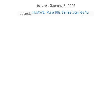
Skip
วันเสาร์, สิงหาคม 8, 2026
to
Latest:
HUAWEI Pura 90s Series 5G+ ซื้อกับ
content
True 5G ลดสูงสุด 19,400 บาท พร้อม
สิทธิพิเศษครบครันทั้งความบันเทิง และ
บริการหลังการขาย
TrueVisions ชวนคนไทยส่งใจเชียร์
“เนเน่ รอยัล” บนเวทีโลก ร่วมลุ้นทุก
โมเมนต์สำคัญใน AMERICA’S GOT
TALENT SEASON 21
realme เตรียมฉลองครบรอบแบรนด์กับ
“828 Fan Festival 2026” ภายใต้คอน
เซ็ปต์ “Make Your Passion Real”
OPPO Reno16 5G มาพร้อมความจุใหม่
12GB+512GB เปิดคอลเลกชันพร้อม
เพื่อนซี้ไอคอนิกคนล่าสุด Pingu Limited
Edition เติมความน่ารักทุกโมเมนต์
Samsung Galaxy Z Fold8 Ultra,
Fold8, Flip8, Watch Ultra2 และ
Watch9 ประกาศความสำเร็จ ยอดสั่ง
จองทั่วโลกโตเกิน 30%