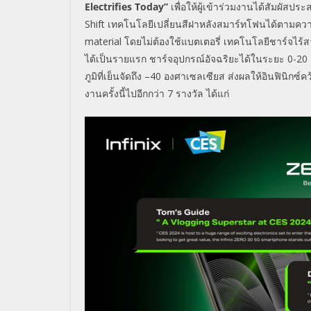
Electrifies Today”
เพื่อให้ผู้เข้าร่วมงานได้สัมผั
สประส
Shift
เทคโนโลยีเปลี่ยนสีฝาหลังสมาร์
ทโฟนได้ตามควา
material
โดยไม่ต้องใช้แบตเตอรี่ เทคโนโลยีชาร์จไร้
ได้เป็นรายแรก
ชาร์จอุปกรณ์อัจฉริยะได้ในระยะ
0-20
ภูมิที่เย็
นจัดถึง –
40
องศาเซลเซียส
ส่งผลให้อินฟินิกซ์คว
งานครั้งนี้
ไปอี
กกว่า
7
รางวัล ได้แก่