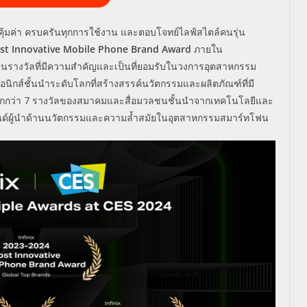
้
มค่า ครบครันทุกการใช้งาน และตอบโจทย์ไลฟ์สไตล์คนรุ่น
st Innovative Mobile Phone Brand Award
ภายใน
ป็นรางวัลที่มีความสำคั
ญและเป็นที่ยอมรับในวงการอุ
ตสาหกรรม
อนิกส์ชั้นนำระดับโลกที่
สร้างสรรค์นวัตกรรมและผลิตภัณฑ์
ที่มี
กกว่
า
7
รางวัลของสมาคมและสื่อมวลชนชั้
นนำจากเทคโนโลยีและ
์ผู้นำด้านนวั
ตกรรมและความล้ำสมัยในอุ
ตสาหกรรมสมาร์ทโฟน