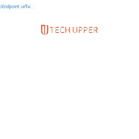
tiEndpoint เสริม
ร รองรับการใช้
ีที่ 10 ชวน
ดพลังข้ามขีด
แบบของคุณ
– 15 ก.ย. 69
รายงานงบไตรมาส
องเป็นไตรมาสที่ 6
นบาท
งความรัก ต้อนรับ
นลด 1,000 บาท
ดเต็ม ตั้งแต่ 1-
ร TrainingPeaks
ิมความแข็งแกร่ง
นฟิตเนส ไตรมาส 2