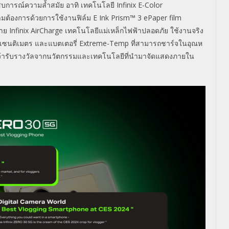
บการณ์ความล้ำสมัย อาทิ
เทคโนโลยี
Infinix E-Color
มต้องการด้
วยการใช้งานฟิล์ม
E Ink Prism™
3
ePaper film
สาย
Infinix AirCharge
เทคโนโลยีแม่เหล็กไฟฟ้าปลอดภัย ใช้งานจริง
เซนติเมตร และแบตเตอรี่
Extreme-Temp
ที่สามารถชาร์จในอุณห
้ารับรางวั
ลจากนวัตกรรมและเทคโนโลยีที่
นำมาจัดแสดงภายใน