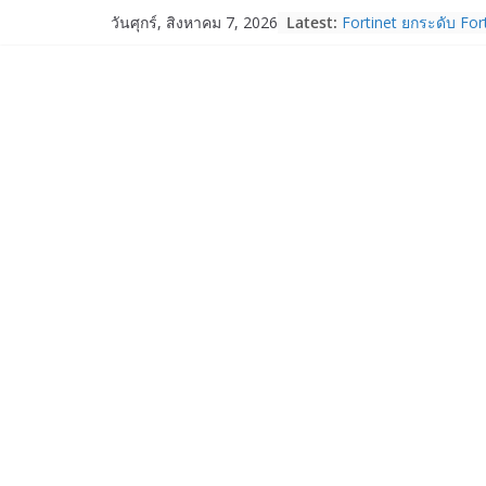
Skip
Latest:
Fortinet ยกระดับ For
วันศุกร์, สิงหาคม 7, 2026
to
ความปลอดภัยให้องค์ก
งาน AI อย่างมั่นใจ
content
Acer Day ฉลองก้าวสู่ป
“SHIFT THE GAME” จุ
จำกัด พลิกบทใหม่ใน
ระหว่างวันที่ 14 ส.ค. 
True Corporation 
2/2569 ทำกำไรต่อเนื่
จ่ายปันผล 5.2 พันล้า
realme เปิดแคมเปญส่
“วันแม่ 2569” รับส่ว
ผ่อน 0% พร้อมของแถมจั
14 ส.ค. 69
Garmin เข้าซื้อกิจกา
และ TrainHeroic เสร
ให้กับอีโคซิสเต็มด้า
ปี 2569 โต 25%