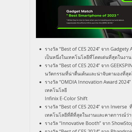
รางวัล
“Best of CES 2024”
จาก
Gadgety 
เป็นหนึ่
งในเทคโนโลยีที่โดดเด่นที่สุ
ดในงา
รางวัล
“Best of CES 2024”
จาก
GEEKSPI
นวัตกรรมที่
น่าตื่นเต้นและน่าจับตามองที่สุ
ด
รางวัล “
OMDIA Innovation Award 2024”
เทคโนโลยี
Infinix E-Color Shift
รางวัล
“Best of CES 2024”
จาก
Inverse
ท
เทคโนโลยีที่ดีที่สุ
ดในงานและคาดการณ์ว่าจ
รางวัล
“Innovative Booth”
จาก
ShowSto
รางวัล
“Best of CES 2024”
จาก
Phandroi