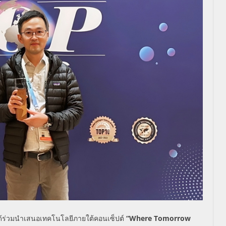
้ร่
วมนำเสนอเทคโนโลยีภายใต้คอนเซ็
ปต์
“
Where Tomorrow